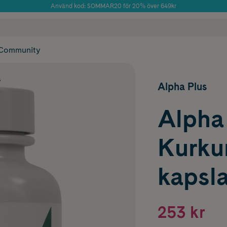
Använd kod: SOMMAR20 för 20% över 649kr
Årets Butik 2025 inom Skönhet
 frakt
✓ Rådgivning från farmaceuter & hudterapeuter
✓ Poäng på alla
Community
a
Alpha Plus
Alpha
Kurku
kapsla
253 kr