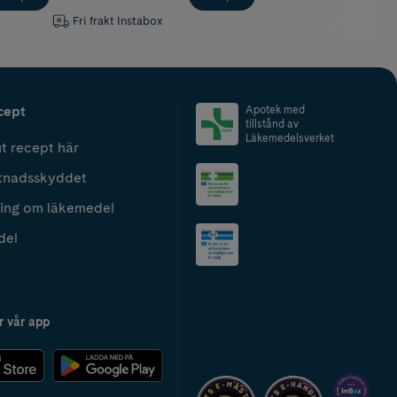
Fri frakt Instabox
cept
Apotek med
tillstånd av
Läkemedelsverket
t recept här
tnadsskyddet
ing om läkemedel
del
r vår app