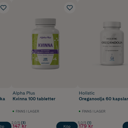
Alpha Plus
Holistic
uka
Kvinna 100 tabletter
Oreganoolja 60 kapsla
FINNS I LAGER
FINNS I LAGER
2.0/5
(3)
5.0/5
(1)
147 kr
179 kr
öp
Köp