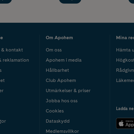
ce
Om Apohem
Mina re
 & kontakt
Om oss
Hämta u
& reklamation
Apohem i media
Högkos
s
Hållbarhet
Rådgivn
het
Club Apohem
Läkeme
er
Utmärkelser & priser
Jobba hos oss
Ladda ne
Cookies
gor
Dataskydd
Medlemsvillkor