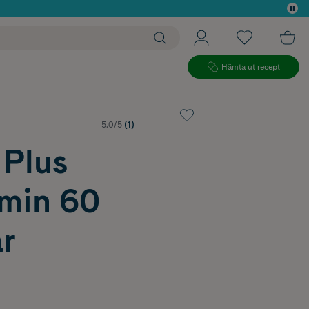
 köp*
Hämta ut recept
5.0/5
(1)
 Plus
min 60
r