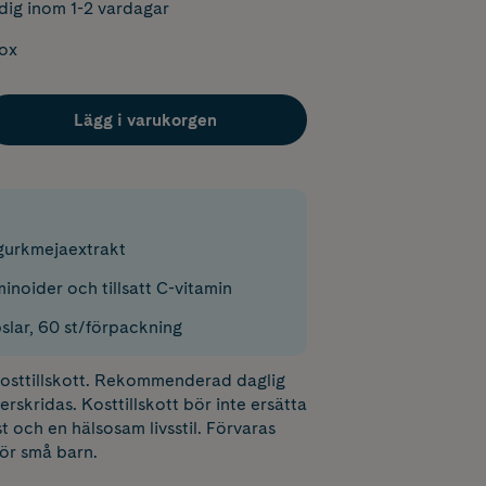
dig inom 1-2 vardagar
box
Lägg i varukorgen
gurkmejaextrakt
noider och tillsatt C-vitamin
slar, 60 st/förpackning
 kosttillskott. Rekommenderad daglig
erskridas. Kosttillskott bör inte ersätta
t och en hälsosam livsstil. Förvaras
för små barn.