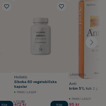
LÄKEMEDEL
Holistic
r
Siboba 60 vegetabiliska
Anti
kapslar
kräm 5% tub 2 g
FINNS I LAGER
FINNS I LAGER
4.7/5
(3)
472 kr
95 kr
Köp
Köp