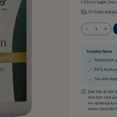
Finns i lager
,
hos 
Fri frakt Insta
Snabba fakta
Patenterat 
95% kurkumi
Tas som kap
Det här är ett
dos bör inte öv
en varierad kos
utom räckhåll 