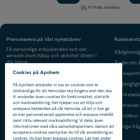
Fri frakt Instabox
Prenumerera på vårt nyhetsbrev
Kundservi
Få personliga erbjudanden och det
Rådgivning
senaste inom hälsa och skönhet direkt i
din inbox.
Ångerrätt 
Cookies på Apohem
Vår experti
Fyll i mailadress
Skicka
Tillgänglig
På Apohem använder vi oss av cookies som är
nödvändiga för att hemsidan ska fungera som den ska.
Återkallels
Vi använder även cookies för funktionalitet, statistik
och marknadsföring. Det hjälper oss att följa och
Leveranser
analysera beteenden på vår hemsida, så att vi kan ge
en mer personaliserad upplevelse och anpassa innehåll
Köpvillkor
samt rikta relevant marknadsföring. Vi delar även
Vanliga frå
informationen med våra samarbetspartners. Genom att
acceptera cookies samtycker du till vår användning av
cookies. Du kan även anpassa cookies. Läs mer under