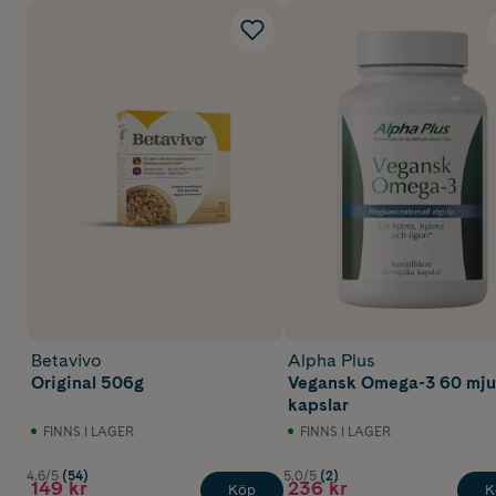
Betavivo
Alpha Plus
Original 506g
Vegansk Omega-3 60 mj
kapslar
FINNS I LAGER
FINNS I LAGER
4.6/5
(54)
5.0/5
(2)
149 kr
236 kr
Köp
K