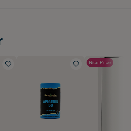
r
Nice Price