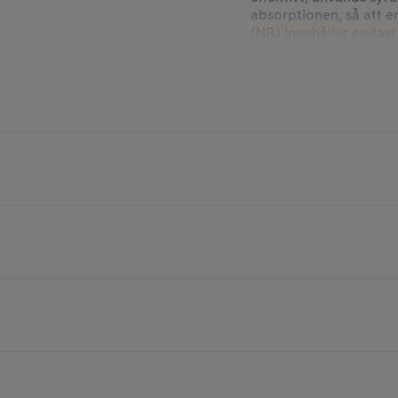
absorptionen, så att 
(NR) innehåller endast 
Kapslarna är helt fri f
räcker i 30 dagar. Ka
med eller innan en mål