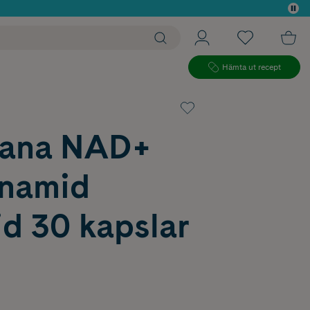
 köp*
Hämta ut recept
rana NAD+
inamid
d 30 kapslar