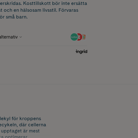
erskridas. Kosttillskott bör inte ersätta
t och en hälsosam livsstil. Förvaras
för små barn.
lekyl för kroppens
cykeln, där cellerna
r upptaget är mest
tta optimerar