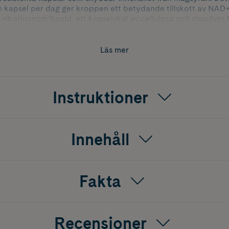
en kapsel per dag ger kroppen ett betydande tillskott av NA
nikotinamidribosid, ett kapselskal av cellulosa och rispulver f
rån onödiga tillsatser och utfyllnadsmedel. En förpackning inn
pslarna kan tas med eller utan mat, men det rekommenderas at
tid för bästa upptag.
Läs mer
Instruktioner
Innehåll
Fakta
Recensioner