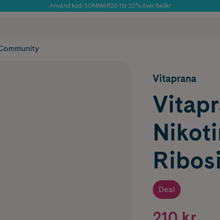
Använd kod: SOMMAR20 för 20% över 649kr
Årets Butik 2025 inom Skönhet
 frakt
✓ Rådgivning från farmaceuter & hudterapeuter
✓ Poäng på alla
Community
Vitaprana
Vitap
Nikot
Ribosi
Deal
210 kr