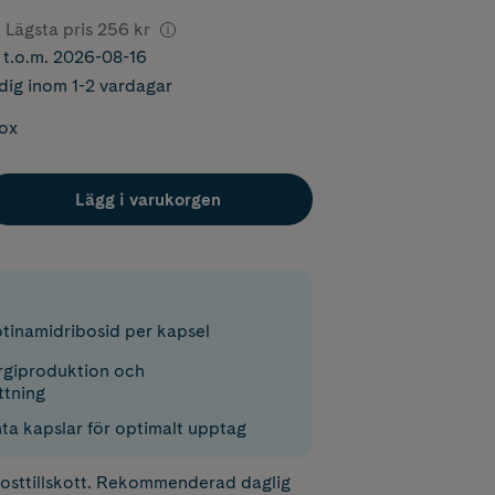
Lägsta pris
256 kr
r t.o.m. 2026-08-16
dig inom 1-2 vardagar
box
Lägg i varukorgen
tinamidribosid per kapsel
rgiproduktion och
tning
nta kapslar för optimalt upptag
 kosttillskott. Rekommenderad daglig