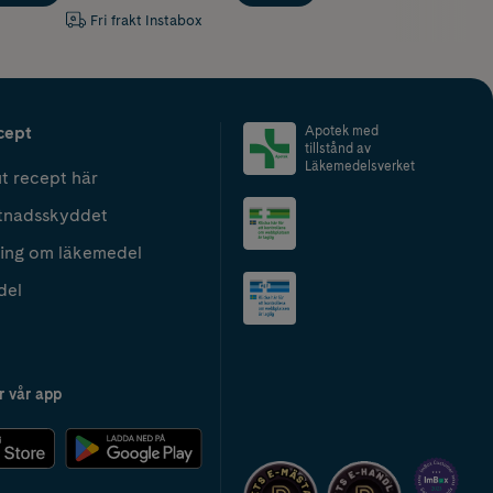
Fri frakt Instabox
cept
Apotek med
tillstånd av
Läkemedelsverket
t recept här
tnadsskyddet
ing om läkemedel
del
r vår app