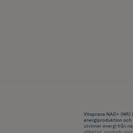
Vitaprana NAD+ (NR) in
energiproduktion och 
utvinner energi från n
effektivt, används syr