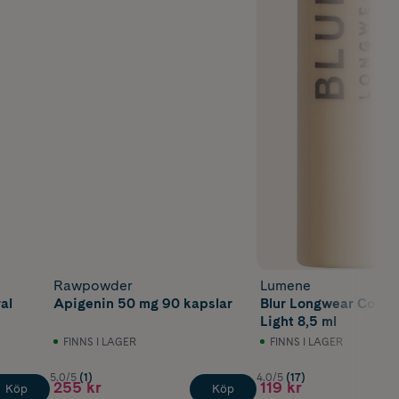
Rawpowder
Lumene
al
Apigenin 50 mg 90 kapslar
Blur Longwear Conce
Light 8,5 ml
FINNS I LAGER
FINNS I LAGER
5.0/5
(1)
4.0/5
(17)
255 kr
119 kr
Köp
Köp