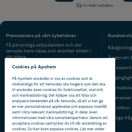
Fri frakt Instabox
Prenumerera på vårt nyhetsbrev
Kundservi
Få personliga erbjudanden och det
Rådgivning
senaste inom hälsa och skönhet direkt i
din inbox.
Ångerrätt 
Cookies på Apohem
Vår experti
Fyll i mailadress
Skicka
Tillgänglig
På Apohem använder vi oss av cookies som är
nödvändiga för att hemsidan ska fungera som den ska.
Återkallels
Vi använder även cookies för funktionalitet, statistik
och marknadsföring. Det hjälper oss att följa och
Leveranser
analysera beteenden på vår hemsida, så att vi kan ge
en mer personaliserad upplevelse och anpassa innehåll
Köpvillkor
samt rikta relevant marknadsföring. Vi delar även
Vanliga frå
informationen med våra samarbetspartners. Genom att
acceptera cookies samtycker du till vår användning av
cookies. Du kan även anpassa cookies. Läs mer under