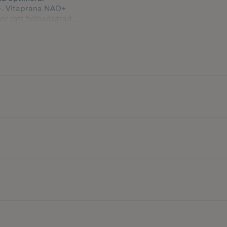
D+. Vitaprana NAD+
ör rätt fyllnadsgrad.
ehåller 30 kapslar och
t inta dem tillsammans