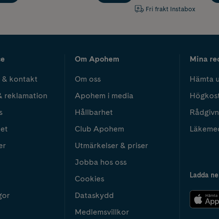
Fri frakt Instabox
ce
Om Apohem
Mina re
 & kontakt
Om oss
Hämta u
& reklamation
Apohem i media
Högkos
s
Hållbarhet
Rådgivn
het
Club Apohem
Läkeme
er
Utmärkelser & priser
Jobba hos oss
Ladda ne
Cookies
gor
Dataskydd
Medlemsvillkor