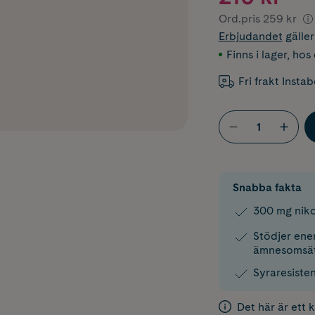
Ord.pris
259 kr
Erbjudandet
gälle
Finns i lager
,
hos 
Fri frakt Insta
Snabba fakta
300 mg niko
Stödjer ene
ämnesomsät
Syraresiste
Det här är ett