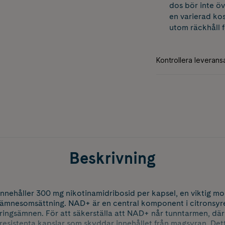
dos bör inte öv
en varierad kos
utom räckhåll 
Beskrivning
nehåller 300 mg nikotinamidribosid per kapsel, en viktig mo
ämnesomsättning. NAD+ är en central komponent i citronsyre
äringsämnen. För att säkerställa att NAD+ når tunntarmen, dä
aresistenta kapslar som skyddar innehållet från magsyran. De