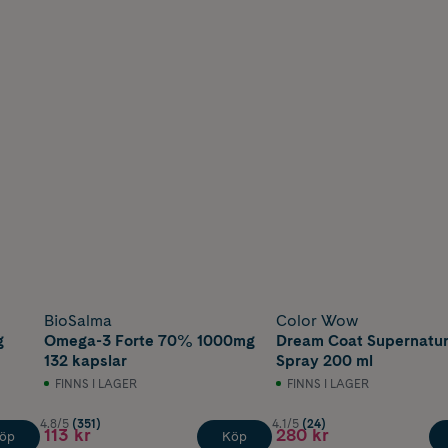
BioSalma
Color Wow
g
Omega-3 Forte 70% 1000mg
Dream Coat Supernatur
132 kapslar
Spray 200 ml
FINNS I LAGER
FINNS I LAGER
4.8/5
(351)
4.1/5
(24)
113 kr
280 kr
öp
Köp