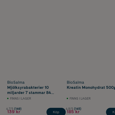
BioSalma
BioSalma
Mjölksyrabakterier 10
Kreatin Monohydrat 500
miljarder 7 stammar 84
kapslar
FINNS I LAGER
FINNS I LAGER
4.7/5
(149)
4.8/5
(145)
139 kr
185 kr
Köp
K