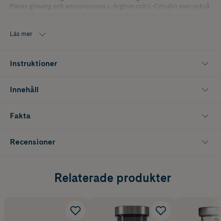
Panax ginseng och aminosyrorna L-Arginin och L-Citrullin men också
flera olika vitaminer och mineraler som magnesium, zink, selen,
vitamin C, vitamin B6 och vitamin B12. Veganskt. GMO-fri.
Läs mer
Innehåller 90 kapslar
Instruktioner
Innehåll
Fakta
Recensioner
Relaterade produkter