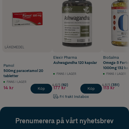
LÄKEMEDEL
Elexir Pharma
BioSalma
Ashwagandha 120 kapslar
Omega-3 Fort
Pamol
1000mg 132 kap
500mg paracetamol 20
FINNS I LAGER
FINNS I LAGER
tabletter
FINNS I LAGER
4.6/5
(62)
4.8/5
(351)
14 kr
177 kr
113 kr
Köp
Köp
Fri frakt Instabox
Prenumerera på vårt nyhetsbrev