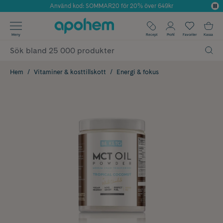
Använd kod: SOMMAR20 för 20% över 649kr
Årets Butik 2025 inom Skönhet
✓ Fri frakt
Meny
Recept
Profil
Favoriter
Kassa
✓ Rådgivning från farmaceuter & hudterapeuter
✓ Poäng på alla köp*
Hem
Vitaminer & kosttillskott
Energi & fokus