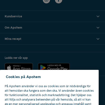
Kundservice
Om Apohem
Mina recept
Ladda ner vår app
Cookies på Apohem
På Apohem använder vi oss av cookies som är nödvändiga för
Apotek med tillstånd
att hemsidan ska fungera som den ska. Vi använder även cookies
av Läkemedelsverket
för funktionalitet, statistik och marknadsföring. Det hjälper oss
att följa och analysera beteenden på vår hemsida, så att vi kan
ge en mer personaliserad upplevelse och anpassa innehåll samt