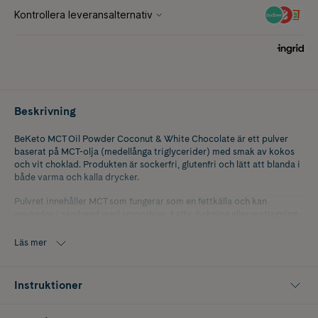
Beskrivning
BeKeto MCT Oil Powder Coconut & White Chocolate är ett pulver
baserat på MCT-olja (medellånga triglycerider) med smak av kokos
och vit choklad. Produkten är sockerfri, glutenfri och lätt att blanda i
både varma och kalla drycker.
Pulvret innehåller MCT som fungerar som en fettkälla och kan
användas i samband med smoothies, kaffe, bakning eller matlagning.
Den krämiga konsistensen gör det enkelt att använda i olika typer av
recept och drycker.
Läs mer
BeKeto MCT Oil Powder Coconut & White Chocolate har en
smakprofil av kokos och vit choklad och är utvecklad som ett
Instruktioner
alternativ för den som vill variera sitt intag av fett.
Förpackningen innehåller 300 g.