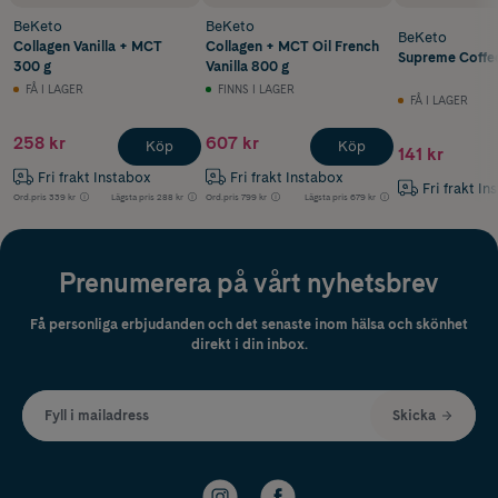
BeKeto
BeKeto
BeKeto
Collagen Vanilla + MCT
Collagen + MCT Oil French
Supreme Coffe
300 g
Vanilla 800 g
FÅ I LAGER
FINNS I LAGER
FÅ I LAGER
258 kr
607 kr
Köp
Köp
141 kr
Fri frakt Instabox
Fri frakt Instabox
Fri frakt In
Ord.pris
339 kr
Lägsta pris
288 kr
Ord.pris
799 kr
Lägsta pris
679 kr
Prenumerera på vårt nyhetsbrev
Få personliga erbjudanden och det senaste inom hälsa och skönhet
direkt i din inbox.
Fyll i mailadress
Skicka