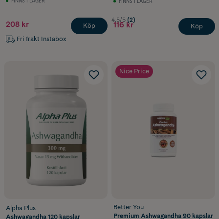
FINNS I LAGER
FINNS I LAGER
4.5/5
(2)
208 kr
116 kr
Köp
Köp
Fri frakt Instabox
Nice Price
Better You
Alpha Plus
Premium Ashwagandha 90 kapslar
Ashwagandha 120 kapslar