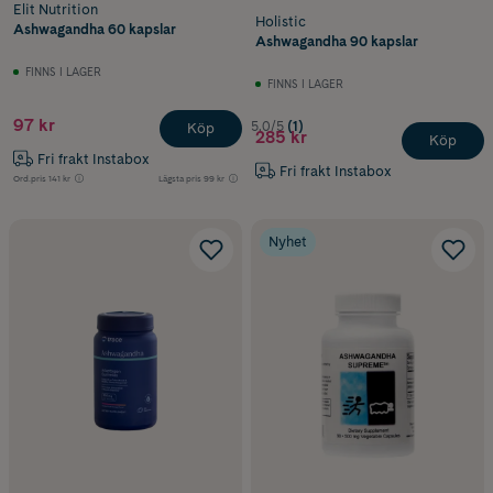
Elit Nutrition
Holistic
Ashwagandha 60 kapslar
Ashwagandha 90 kapslar
FINNS I LAGER
FINNS I LAGER
97 kr
5.0/5
(1)
Köp
285 kr
Köp
Fri frakt Instabox
Fri frakt Instabox
Ord.pris
141 kr
Lägsta pris
99 kr
Nyhet