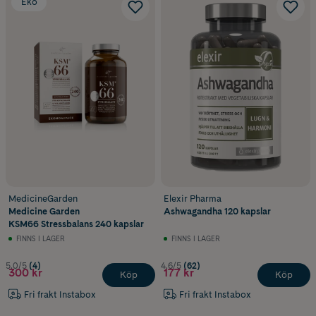
Eko
MedicineGarden
Elexir Pharma
Medicine Garden
Ashwagandha 120 kapslar
KSM66 Stressbalans 240 kapslar
FINNS I LAGER
FINNS I LAGER
5.0/5
(4)
4.6/5
(62)
300 kr
177 kr
Köp
Köp
Fri frakt Instabox
Fri frakt Instabox