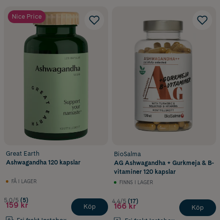
Nice Price
Great Earth
BioSalma
Ashwagandha 120 kapslar
AG Ashwagandha + Gurkmeja & B-
vitaminer 120 kapslar
FÅ I LAGER
FINNS I LAGER
5.0/5
(5)
4.4/5
(17)
159 kr
166 kr
Köp
Köp