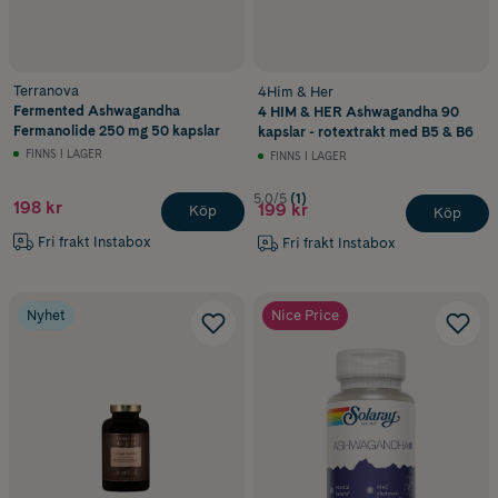
Terranova
4Him & Her
Fermented Ashwagandha
4 HIM & HER Ashwagandha 90
Fermanolide 250 mg 50 kapslar
kapslar - rotextrakt med B5 & B6
FINNS I LAGER
FINNS I LAGER
5.0/5
(1)
198 kr
199 kr
Köp
Köp
Fri frakt Instabox
Fri frakt Instabox
Nyhet
Nice Price