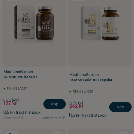
yoghurt eller dryck.
Dosering och användning
Ashwagandha finns i olika styrkor och former. Följ alltid produktens
rekommenderade dagsdos och användning.
MedicineGarden
MedicineGarden
KSM66 120 kapslar
KSM66 Gold 100 kapslar
FINNS I LAGER
FINNS I LAGER
4.7/5
(42)
157 kr
3.0/5
(2)
Köp
242 kr
Köp
Fri frakt Instabox
Fri frakt Instabox
Ord.pris
194 kr
Lägsta pris
192 kr