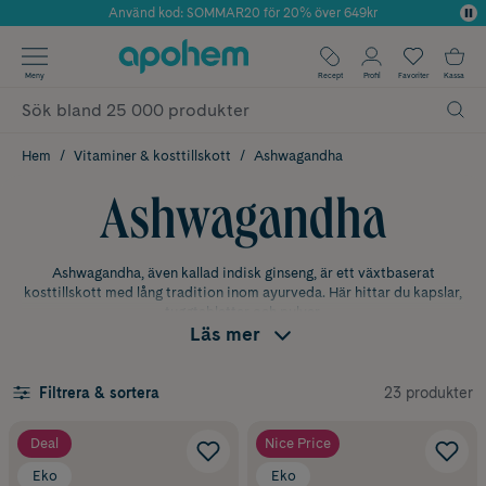
Använd kod: SOMMAR20 för 20% över 649kr
Årets Butik 2025 inom Skönhet
✓ Fri frakt
Meny
Recept
Profil
Favoriter
Kassa
✓ Rådgivning från farmaceuter & hudterapeuter
✓ Poäng på alla köp*
Hem
Vitaminer & kosttillskott
Ashwagandha
Ashwagandha
Ashwagandha, även kallad indisk ginseng, är ett växtbaserat
kosttillskott med lång tradition inom ayurveda. Här hittar du kapslar,
tuggtabletter och pulver.
Läs mer
Ashwagandha kapslar
Ett smidigt val för dig som vill ha ett kosttillskott som är enkelt att
23 produkter
Filtrera & sortera
dosera och ta med i vardagen.
Deal
Nice Price
Ashwagandha pulver
Pulver passar dig som hellre blandar ashwagandha i smoothie,
Eko
Eko