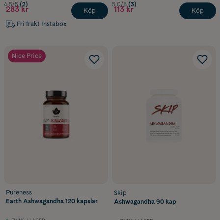
4.5/5
(2)
5.0/5
(3)
283 kr
113 kr
Köp
Köp
Fri frakt Instabox
Nice Price
Pureness
Skip
Earth Ashwagandha 120 kapslar
Ashwagandha 90 kap