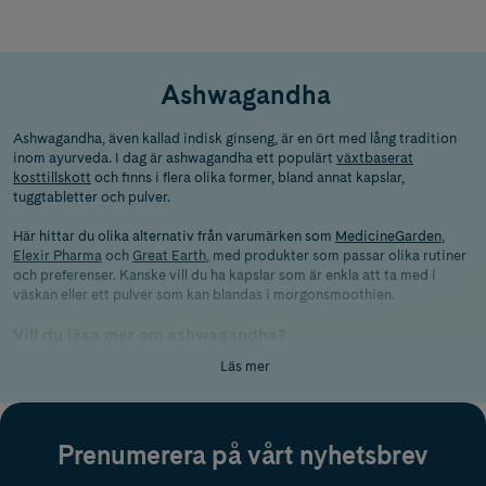
Ashwagandha
Ashwagandha, även kallad indisk ginseng, är en ört med lång tradition
inom ayurveda. I dag är ashwagandha ett populärt
växtbaserat
kosttillskott
och finns i flera olika former, bland annat kapslar,
tuggtabletter och pulver.
Här hittar du olika alternativ från varumärken som
MedicineGarden
,
Elexir Pharma
och
Great Earth
, med produkter som passar olika rutiner
och preferenser. Kanske vill du ha kapslar som är enkla att ta med i
väskan eller ett pulver som kan blandas i morgonsmoothien.
Vill du läsa mer om ashwagandha?
I vår guide kan du läsa mer om
vad ashwagandha är
, traditionell
Läs mer
användning och vad som kan vara bra att känna till innan du väljer
ashwagandha som kosttillskott.
Ashwagandha kapslar, pulver eller tuggtabletter?
Prenumerera på vårt nyhetsbrev
Ashwagandha kapslar passar dig som vill ha en färdig dos och en form
som är enkel att använda i vardagen. De sväljs vanligtvis med vatten och