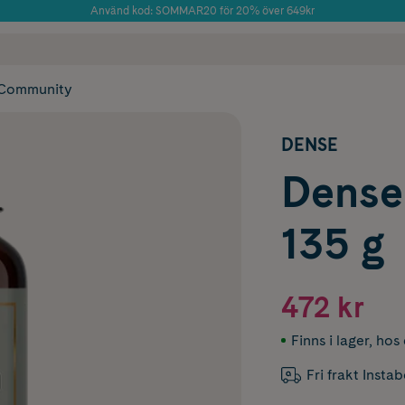
Använd kod: SOMMAR20 för 20% över 649kr
Årets Butik 2025 inom Skönhet
 frakt
✓ Rådgivning från farmaceuter & hudterapeuter
✓ Poäng på alla
Community
DENSE
Dense
135 g
472 kr
Finns i lager
,
hos 
Fri frakt Insta