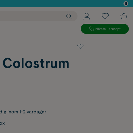
 köp*
Hämta ut recept
 Colostrum
dig inom 1-2 vardagar
box