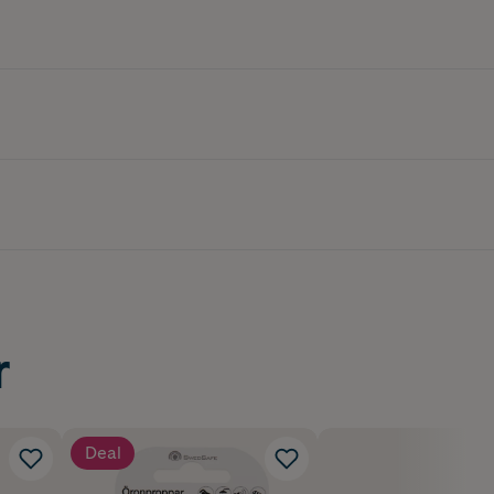
r
Deal