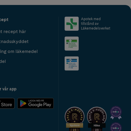
cept
Apotek med
tillstånd av
Läkemedelsverket
t recept här
tnadsskyddet
ing om läkemedel
del
r vår app
2024