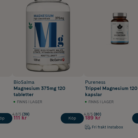
BioSalma
Pureness
Magnesium 375mg 120
Trippel Magnesium 120
tabletter
kapslar
FINNS I LAGER
FINNS I LAGER
4.8/5
(39)
4.8/5
(80)
111 kr
189 kr
öp
Köp
Fri frakt Instabox