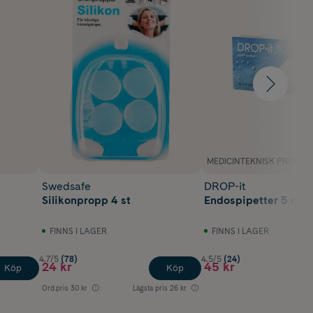
MEDICINTEKNISK PRODUK
Swedsafe
DROP-it
Silikonpropp 4 st
Endospipetter 5 ml x
FINNS I LAGER
FINNS I LAGER
4.7/5
(78)
4.5/5
(24)
24 kr
45 kr
Köp
Köp
Ord.pris
30 kr
Lägsta pris
26 kr