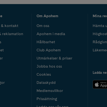
ce
Om Apohem
Mina re
 & kontakt
Om oss
Hämta u
& reklamation
Apohem i media
Högkos
s
Hållbarhet
Rådgivn
het
Club Apohem
Läkeme
er
Utmärkelser & priser
Jobba hos oss
Ladda ne
Cookies
gor
Dataskydd
Medlemsvillkor
Prissättning
Ladda ner vår app