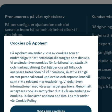
Prenumerera på vårt nyhetsbrev
Kundservi
Få personliga erbjudanden och det
Rådgivning
senaste inom hälsa och skönhet direkt i
din inbox.
Ångerrätt 
Cookies på Apohem
Vår experti
Fyll i mailadress
Skicka
Tillgänglig
På Apohem använder vi oss av cookies som är
nödvändiga för att hemsidan ska fungera som den ska.
Återkallels
Vi använder även cookies för funktionalitet, statistik
och marknadsföring. Det hjälper oss att följa och
Leveranser
analysera beteenden på vår hemsida, så att vi kan ge
en mer personaliserad upplevelse och anpassa innehåll
Köpvillkor
samt rikta relevant marknadsföring. Vi delar även
Vanliga frå
informationen med våra samarbetspartners. Genom att
acceptera cookies samtycker du till vår användning av
cookies. Du kan även anpassa cookies. Läs mer under
vår
Cookie Policy
Godkänn cookies