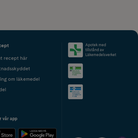
cept
Apotek med
tillstånd av
Läkemedelsverket
t recept här
tnadsskyddet
ing om läkemedel
del
r vår app