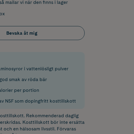
å mailar vi när den finns i lager
box
Bevaka åt mig
aminosyror i vattenlösligt pulver
god smak av röda bär
lorier per portion
av NSF som dopingfritt kosttillskott
 kosttillskott. Rekommenderad daglig
erskridas. Kosttillskott bör inte ersätta
t och en hälsosam livsstil. Förvaras