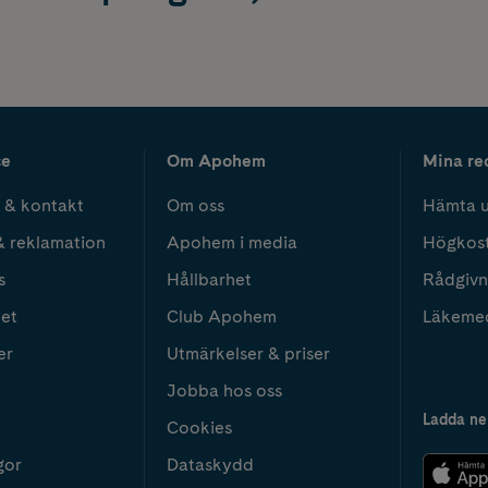
ce
Om Apohem
Mina re
 & kontakt
Om oss
Hämta u
& reklamation
Apohem i media
Högkos
s
Hållbarhet
Rådgivn
het
Club Apohem
Läkeme
er
Utmärkelser & priser
Jobba hos oss
Ladda ne
Cookies
gor
Dataskydd