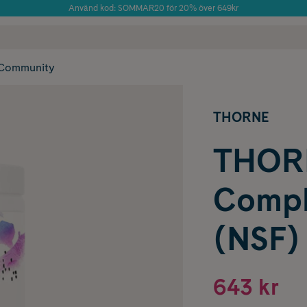
Använd kod: SOMMAR20 för 20% över 649kr
Årets Butik 2025 inom Skönhet
 frakt
✓ Rådgivning från farmaceuter & hudterapeuter
✓ Poäng på alla
Community
THORNE
THOR
Compl
(NSF)
643 kr