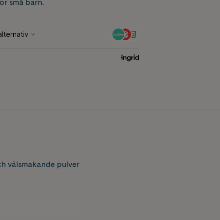
för små barn.
och välsmakande pulver