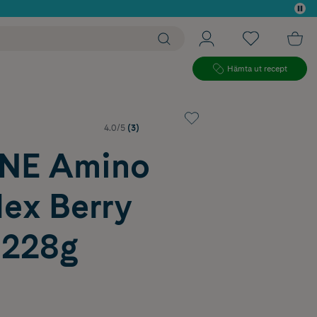
 köp*
Hämta ut recept
4.0/5
(3)
NE Amino
ex Berry
 228g