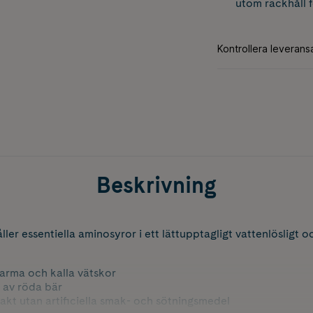
utom räckhåll 
Beskrivning
er essentiella aminosyror i ett lättupptagligt vattenlösligt 
 varma och kalla vätskor
 av röda bär
akt utan artificiella smak- och sötningsmedel