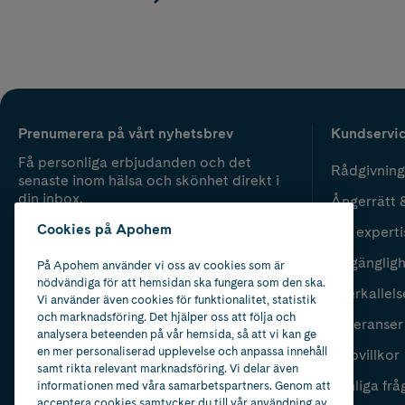
Prenumerera på vårt nyhetsbrev
Kundservi
Få personliga erbjudanden och det
Rådgivning
senaste inom hälsa och skönhet direkt i
din inbox.
Ångerrätt 
Cookies på Apohem
Vår experti
Fyll i mailadress
Skicka
Tillgänglig
På Apohem använder vi oss av cookies som är
nödvändiga för att hemsidan ska fungera som den ska.
Återkallels
Vi använder även cookies för funktionalitet, statistik
och marknadsföring. Det hjälper oss att följa och
Leveranser
analysera beteenden på vår hemsida, så att vi kan ge
en mer personaliserad upplevelse och anpassa innehåll
Köpvillkor
samt rikta relevant marknadsföring. Vi delar även
Vanliga frå
informationen med våra samarbetspartners. Genom att
acceptera cookies samtycker du till vår användning av