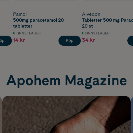
Pamol
Alvedon
500mg paracetamol 20
Tabletter 500 mg Para
tabletter
20 st
FINNS I LAGER
FINNS I LAGER
14 kr
34 kr
öp
Köp
Apohem Magazine