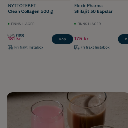
NYTTOTEKET
Elexir Pharma
Clean Collagen 500 g
Shilajit 30 kapslar
FINNS I LAGER
FINNS I LAGER
4.5/5
(183)
181 kr
175 kr
Köp
K
Fri frakt Instabox
Fri frakt Instabox