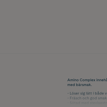
Amino Complex innehåll
med bärsmak.
- Löser sig lätt i både
- Fräsch och god smak
- Sötad med steviaextr