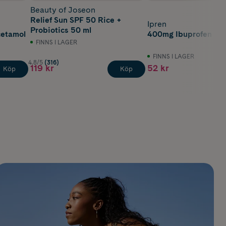
Beauty of Joseon
Relief Sun SPF 50 Rice +
Ipren
Probiotics 50 ml
cetamol
400mg Ibuprofen 30 
FINNS I LAGER
FINNS I LAGER
4.8/5
(316)
119 kr
52 kr
Köp
Köp