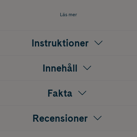
er skopa/portion
m dopingfritt kosttillskott
Läs mer
o Complex i ett stort glas vatten, ca 2,5 - 3 dl. Rör om så att
drats, då har pulvret löst upp sig. Bra att ta på förmiddagen me
Instruktioner
Innehåll
Fakta
Recensioner