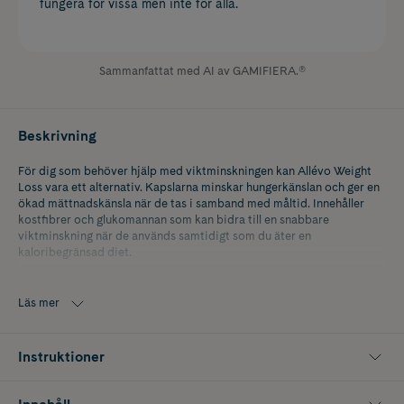
fungera för vissa men inte för alla.
Sammanfattat med AI av GAMIFIERA.®
Beskrivning
För dig som behöver hjälp med viktminskningen kan Allévo Weight
Loss vara ett alternativ. Kapslarna minskar hungerkänslan och ger en
ökad mättnadskänsla när de tas i samband med måltid. Innehåller
kostfibrer och glukomannan som kan bidra till en snabbare
viktminskning när de används samtidigt som du äter en
kaloribegränsad diet.
Läs mer
Instruktioner