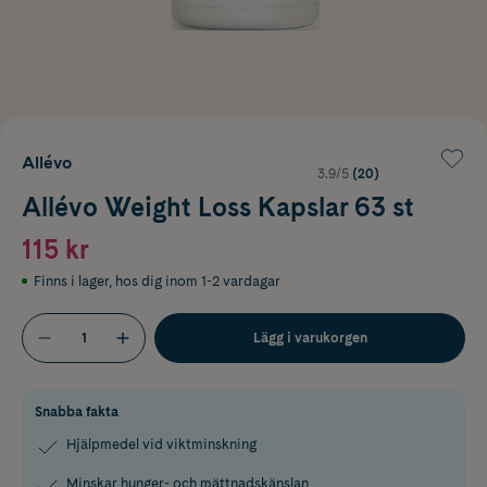
Allévo
3.9/5
(20)
Allévo Weight Loss Kapslar 63 st
115 kr
Finns i lager
,
hos dig inom 1-2 vardagar
Lägg i varukorgen
Snabba fakta
Hjälpmedel vid viktminskning
Minskar hunger- och mättnadskänslan