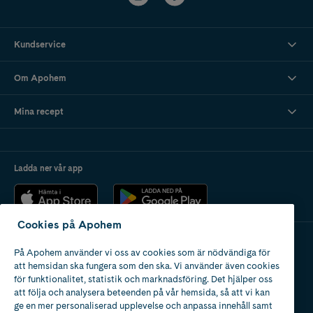
Kundservice
Om Apohem
Mina recept
Ladda ner vår app
Cookies på Apohem
På Apohem använder vi oss av cookies som är nödvändiga för
Apotek med tillstånd
att hemsidan ska fungera som den ska. Vi använder även cookies
av Läkemedelsverket
för funktionalitet, statistik och marknadsföring. Det hjälper oss
att följa och analysera beteenden på vår hemsida, så att vi kan
ge en mer personaliserad upplevelse och anpassa innehåll samt