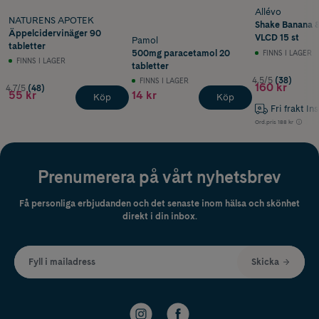
Allévo
NATURENS APOTEK
Shake Banana 
Äppelcidervinäger 90
VLCD 15 st
Pamol
tabletter
500mg paracetamol 20
FINNS I LAGER
FINNS I LAGER
tabletter
4.5/5
(38)
FINNS I LAGER
160 kr
4.7/5
(48)
55 kr
14 kr
Köp
Köp
Fri frakt In
Ord.pris
188 kr
Prenumerera på vårt nyhetsbrev
Få personliga erbjudanden och det senaste inom hälsa och skönhet
direkt i din inbox.
Fyll i mailadress
Skicka