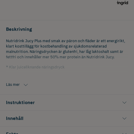
Beskrivning
Nutridrink Jucy Plus med smak av päron och fläder är ett energirikt,
klart kosttillägg för kostbehandling av sjukdomsrelaterad
malnutrition. Näringsdrycken är glutenfri, har låg laktoshalt samt är
fettfri och innehåller mer 50% mer protein än Nutridrink Jucy.
* Klar juiceliknande näringsdryck
* En förpackning (200 ml) ger 300 kcal och 12 gram protein
Läs mer
Nutridrink är drickfärdiga näringsdrycker för kostbehandling av
sjukdomsrelaterad malnutrition.
Instruktioner
Innehåll