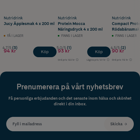
Nutridrink
Nutridrink
Nutridrink
Jucy Äpplesmak 4 x 200 ml
Protein Mocca
Compact Prote
Näringsdryck 4 x 200 ml
Rödabärssmak 
FÅ I LAGER
FINNS I LAGER
FINNS I LAGER
4.7/5
(3)
5.0/5
(1)
4.5/5
(2)
94 kr
93 kr
90 kr
Köp
Köp
Ord.pris
122 kr
Lägsta pris
121 kr
Ord.pris
112 kr
Prenumerera på vårt nyhetsbrev
Få personliga erbjudanden och det senaste inom hälsa och skönhet
direkt i din inbox.
Fyll i mailadress
Skicka