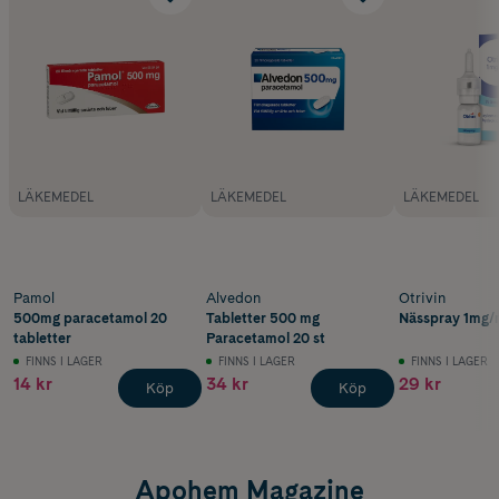
LÄKEMEDEL
LÄKEMEDEL
LÄKEMEDEL
Pamol
Alvedon
Otrivin
500mg paracetamol 20
Tabletter 500 mg
Nässpray 1mg/m
tabletter
Paracetamol 20 st
FINNS I LAGER
FINNS I LAGER
FINNS I LAGER
14 kr
34 kr
29 kr
Köp
Köp
Apohem Magazine