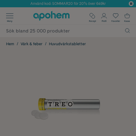
Använd kod: SOMMAR20 för 20% över 649kr
Årets Butik 2025 inom Skönhet
✓ Fri frakt
Meny
Recept
Profil
Favoriter
Kassa
✓ Rådgivning från farmaceuter & hudterapeuter
✓ Poäng på alla köp*
Hem
Värk & feber
Huvudvärkstabletter