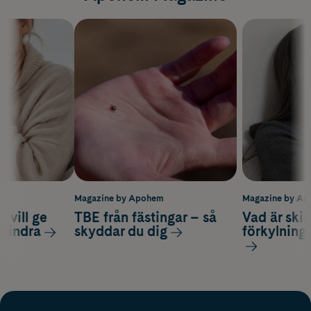
m
Magazine by Apohem
Magazine by A
 vill ge
TBE från fästingar – så
Vad är ski
 lindra
skyddar du dig
förkylning