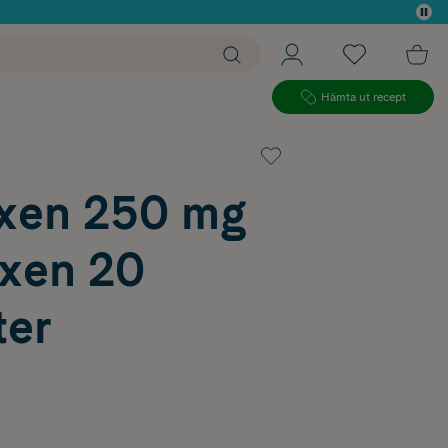
 köp*
Hämta ut recept
xen 250 mg
xen 20
ter