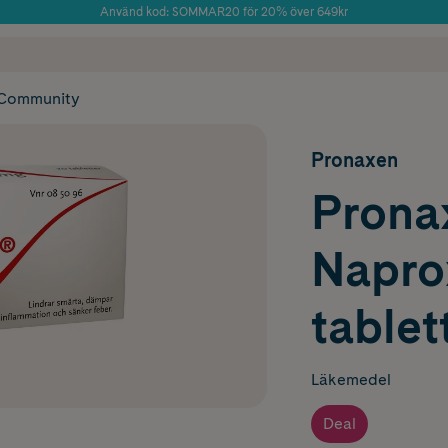
Använd kod: SOMMAR20 för 20% över 649kr
Årets Butik 2025 inom Skönhet
 frakt
✓ Rådgivning från farmaceuter & hudterapeuter
✓ Poäng på alla
Community
Pronaxen
Prona
Napro
tablet
Läkemedel
Deal