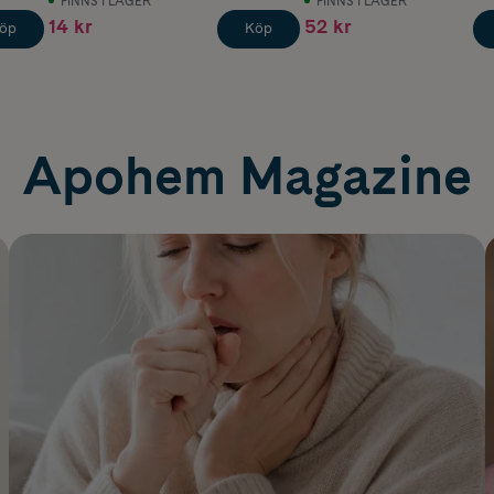
FINNS I LAGER
FINNS I LAGER
14 kr
52 kr
öp
Köp
Apohem Magazine