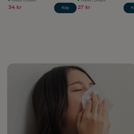
FINNS I LAGER
FINNS I LAGER
34 kr
27 kr
Köp
K