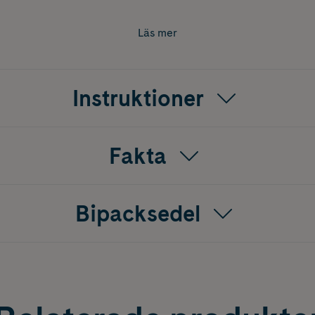
k. Vid förkylningsfeber ska läkemedlet användas i högst 3 dy
ndas vid akuta migränanfall hos vuxna. Vid tecken på anfall 
Läs mer
a ytterligare 1 tablett till vid behov. Änvänd högst 5 stycken
atin från grisfett.
Instruktioner
Fakta
Bipacksedel