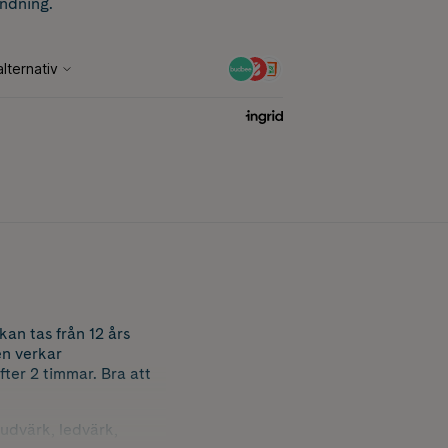
ndning.
an tas från 12 års
en verkar
ter 2 timmar. Bra att
vudvärk, ledvärk,