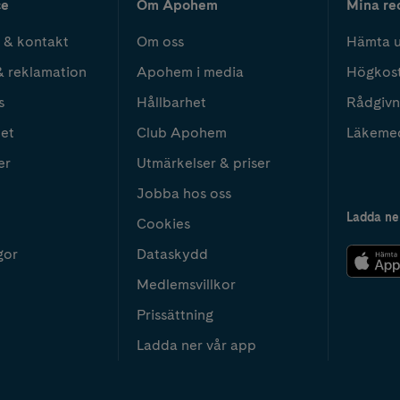
ce
Om Apohem
Mina re
 & kontakt
Om oss
Hämta u
& reklamation
Apohem i media
Högkos
s
Hållbarhet
Rådgivn
het
Club Apohem
Läkeme
er
Utmärkelser & priser
Jobba hos oss
Ladda ne
Cookies
gor
Dataskydd
Medlemsvillkor
Prissättning
Ladda ner vår app