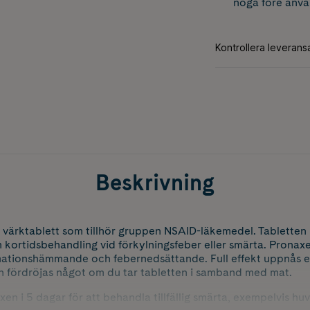
noga före anvä
Beskrivning
ärktablett som tillhör gruppen NSAID-läkemedel. Tabletten k
kortidsbehandling vid förkylningsfeber eller smärta. Pronax
mationshämmande och febernedsättande. Full effekt uppnås ef
an fördröjas något om du tar tabletten i samband med mat.
n i 5 dagar för att behandla tillfällig smärta, exempelvis hu