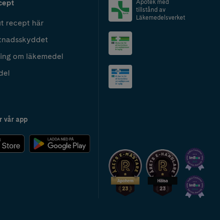
cept
Apotek med
tillstånd av
Läkemedelsverket
t recept här
tnadsskyddet
ing om läkemedel
del
r vår app
2024