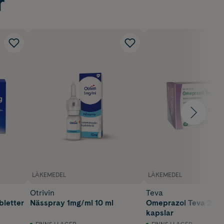
r
LÄKEMEDEL
LÄKEMEDEL
Otrivin
Teva
bletter
Nässpray 1mg/ml 10 ml
Omeprazol Teva 20 
kapslar