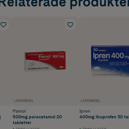
Relaterade produkte
LÄKEMEDEL
LÄKEMEDEL
Pamol
Ipren
g
500mg paracetamol 20
400mg Ibuprofen 30 ta
tabletter