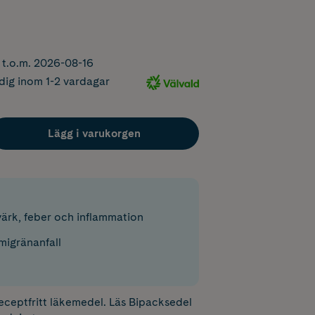
r t.o.m. 2026-08-16
dig inom 1-2 vardagar
Lägg i varukorgen
värk, feber och inflammation
migränanfall
receptfritt läkemedel. Läs
Bipacksedel