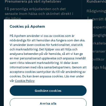
Prenumerera på vårt nyhetsbrev
Kundservi
Få personliga erbjudanden och det
Rådgivning
senaste inom hälsa och skönhet direkt i
din inbox.
Ångerrätt 
Cookies på Apohem
Vår experti
Fyll i mailadress
Skicka
Tillgänglig
På Apohem använder vi oss av cookies som är
nödvändiga för att hemsidan ska fungera som den ska.
Återkallels
Vi använder även cookies för funktionalitet, statistik
och marknadsföring. Det hjälper oss att följa och
Leveranser
analysera beteenden på vår hemsida, så att vi kan ge
en mer personaliserad upplevelse och anpassa innehåll
Köpvillkor
samt rikta relevant marknadsföring. Vi delar även
Vanliga frå
informationen med våra samarbetspartners. Genom att
acceptera cookies samtycker du till vår användning av
cookies. Du kan även anpassa cookies. Läs mer under
vår
Cookie Policy
Godkänn cookies
Avvisa alla