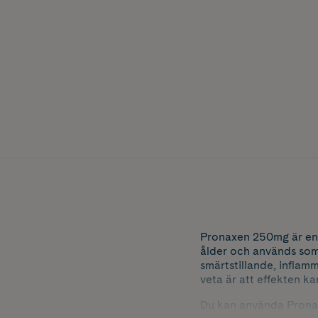
Pronaxen 250mg är en v
ålder och används som 
smärtstillande, inflam
veta är att effekten k
Du kan använda Pronaxe