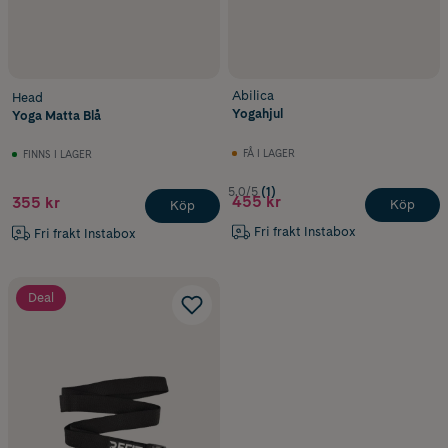
Abilica
Head
Yogahjul
Yoga Matta Blå
FÅ I LAGER
FINNS I LAGER
5.0/5
(1)
455 kr
355 kr
Köp
Köp
Fri frakt Instabox
Fri frakt Instabox
Deal