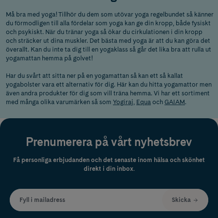
Må bra med yoga! Tillhör du dem som utövar yoga regelbundet så känner
du förmodligen till alla fördelar som yoga kan ge din kropp, både fysiskt
och psykiskt. När du tränar yoga så ökar du cirkulationen i din kropp
och sträcker ut dina muskler. Det bästa med yoga är att du kan göra det
överallt. Kan du inte ta dig till en yogaklass så går det lika bra att rulla ut
yogamattan hemma på golvet!
Har du svårt att sitta ner på en yogamattan så kan ett så kallat
yogabolster vara ett alternativ för dig. Här kan du hitta yogamattor men
även andra produkter för dig som vill träna hemma. Vi har ett sortiment
med många olika varumärken så som
Yogiraj
,
Equa
och
GAIAM
.
Prenumerera på vårt nyhetsbrev
Få personliga erbjudanden och det senaste inom hälsa och skönhet
direkt i din inbox.
Fyll i mailadress
Skicka