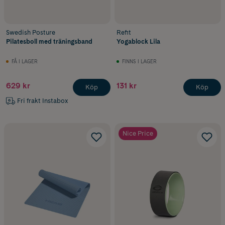
Swedish Posture
Refit
Pilatesboll med träningsband
Yogablock Lila
FÅ I LAGER
FINNS I LAGER
629 kr
131 kr
Köp
Köp
Fri frakt Instabox
Nice Price