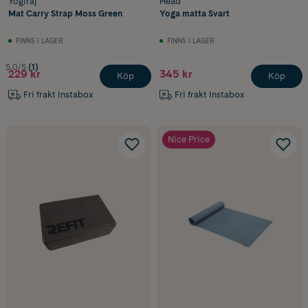
Yogiraj
Head
Mat Carry Strap Moss Green
Yoga matta Svart
FINNS I LAGER
FINNS I LAGER
5.0/5
(1)
229 kr
345 kr
Köp
Köp
Fri frakt Instabox
Fri frakt Instabox
Nice Price