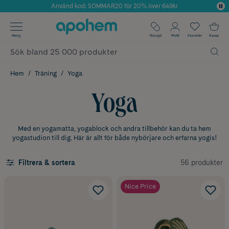
Använd kod: SOMMAR20 för 20% över 649kr
Årets Butik 2025 inom Skönhet
✓ Fri frakt
Meny
Recept
Profil
Favoriter
Kassa
✓ Rådgivning från farmaceuter & hudterapeuter
✓ Poäng på alla köp*
Hem
Träning
Yoga
Yoga
Med en yogamatta, yogablock och andra tillbehör kan du ta hem
yogastudion till dig. Här är allt för både nybörjare och erfarna yogis!
56 produkter
Filtrera & sortera
Nice Price