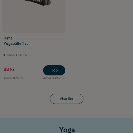
Refit
Yogabälte 1 st
FINNS I LAGER
88 kr
Köp
Ord.pris
127 kr
Lägsta pris
89 kr
Visa fler
Yoga