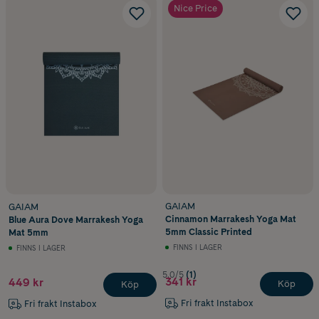
Nice Price
GAIAM
GAIAM
Cinnamon Marrakesh Yoga Mat
Blue Aura Dove Marrakesh Yoga
5mm Classic Printed
Mat 5mm
FINNS I LAGER
FINNS I LAGER
5.0/5
(1)
341 kr
449 kr
Köp
Köp
Fri frakt Instabox
Fri frakt Instabox