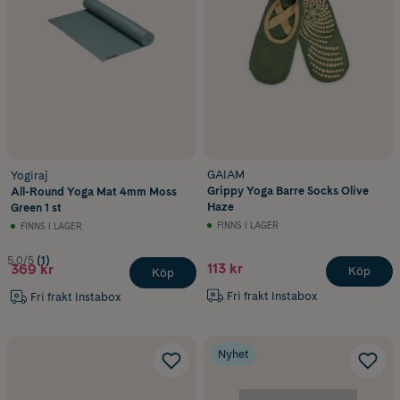
GAIAM
Yogiraj
Grippy Yoga Barre Socks Olive
All-Round Yoga Mat 4mm Moss
Haze
Green 1 st
FINNS I LAGER
FINNS I LAGER
5.0/5
(1)
113 kr
369 kr
Köp
Köp
Fri frakt Instabox
Fri frakt Instabox
Nyhet