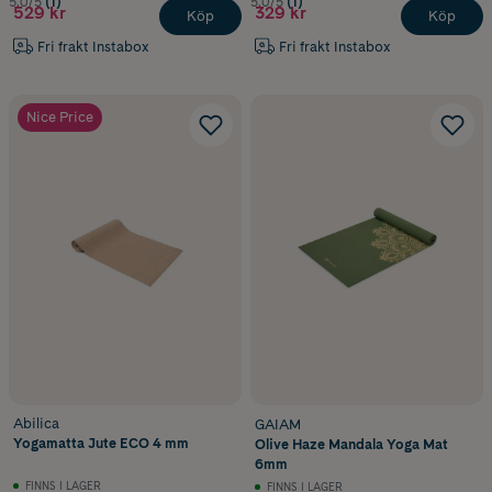
5.0/5
(1)
5.0/5
(1)
529 kr
329 kr
Köp
Köp
Fri frakt Instabox
Fri frakt Instabox
Nice Price
Abilica
GAIAM
Yogamatta Jute ECO 4 mm
Olive Haze Mandala Yoga Mat
6mm
FINNS I LAGER
FINNS I LAGER