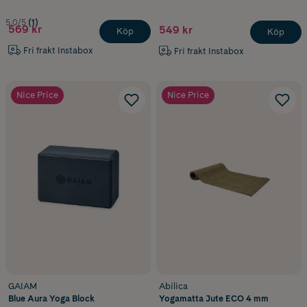
5.0/5
(1)
569 kr
549 kr
Köp
Köp
Fri frakt Instabox
Fri frakt Instabox
Nice Price
Nice Price
GAIAM
Abilica
Blue Aura Yoga Block
Yogamatta Jute ECO 4 mm