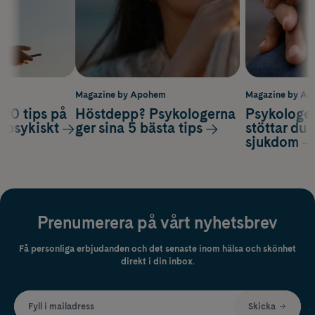
m
Magazine by Apohem
Magazine by A
 10 tips på
Höstdepp? Psykologerna
Psykologer
a psykiskt
ger sina 5 bästa tips
stöttar du 
sjukdom
Prenumerera på vårt nyhetsbrev
Få personliga erbjudanden och det senaste inom hälsa och skönhet
direkt i din inbox.
Fyll i mailadress
Skicka