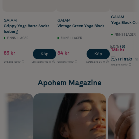
GAIAM
GAIAM
GAIAM
Yoga Block Cor
Grippy Yoga Barre Socks
Vintage Green Yoga Block
Iceberg
FINNS I LAGER
FINNS I LAGER
FINNS I LAGER
5.0/5
(3)
136 kr
83 kr
84 kr
Köp
Köp
Fri frakt In
Ord.pris
109 kr
Lägsta pris
108 kr
Ord.pris
110 kr
Lägsta pris
94 kr
Ord.pris
179 kr
Apohem Magazine