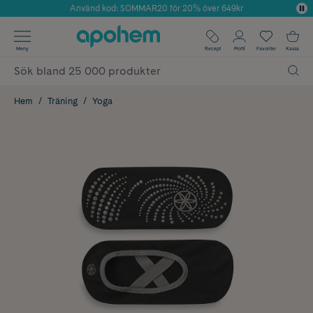
Använd kod: SOMMAR20 för 20% över 649kr
Årets Butik 2025 inom Skönhet
✓ Fri frakt
Meny
Recept
Profil
Favoriter
Kassa
✓ Rådgivning från farmaceuter & hudterapeuter
✓ Poäng på alla köp*
Hem
Träning
Yoga