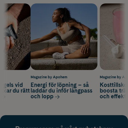
m
Magazine by Apohem
Magazine by A
 gels vid
Energi för löpning – så
Kosttillsko
axar du rätt
laddar du inför långpass
boosta trä
och lopp
och effekti