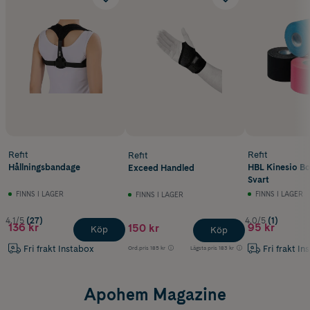
Refit
Refit
Refit
Hållningsbandage
HBL Kinesio B
Exceed Handled
Svart
FINNS I LAGER
FINNS I LAGER
FINNS I LAGER
4.1/5
(27)
4.0/5
(1)
136 kr
95 kr
150 kr
Köp
Köp
Fri frakt Instabox
Fri frakt In
Ord.pris
185 kr
Lägsta pris
183 kr
Apohem Magazine