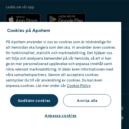
Ladda ner vår app
Cookies på Apohem
På Apohem använder vi oss av cookies som är nödvändiga för
Apotek med tillstånd
att hemsidan ska fungera som den ska. Vi använder även cookies
av Läkemedelsverket
för funktionalitet, statistik och marknadsföring. Det hjälper oss
att följa och analysera beteenden på vår hemsida, så att vi kan
ge en mer personaliserad upplevelse och anpassa innehåll samt
rikta relevant marknadsföring. Vi delar även informationen med
våra samarbetspartners. Genom att acceptera cookies
samtycker du till vår användning av cookies. Du kan även
2024
anpassa cookies. Läs mer under vår
Cookie Policy
Godkänn cookies
Avvisa alla
Anpassa cookies