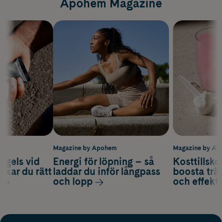
Apohem Magazine
m
Magazine by Apohem
Magazine by A
 gels vid
Energi för löpning – så
Kosttillsko
axar du rätt
laddar du inför långpass
boosta trä
och lopp
och effekti