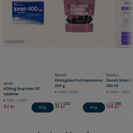
LÄKEMEDEL
Garant
Daxxin
Ekologiska Katrinplommon
Daxxín Schamp
Ipren
200 g
250 ml
400mg Ibuprofen 30
FINNS I LAGER
FINNS I LAGER
tabletter
FINNS I LAGER
4.8/5
(20)
4.7/5
(58)
52 kr
31 kr
125 kr
Köp
Köp