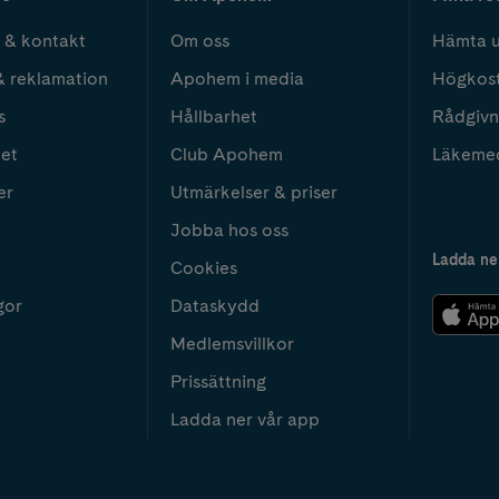
 & kontakt
Om oss
Hämta u
& reklamation
Apohem i media
Högkos
s
Hållbarhet
Rådgivn
het
Club Apohem
Läkeme
er
Utmärkelser & priser
Jobba hos oss
Ladda ne
Cookies
gor
Dataskydd
Medlemsvillkor
Prissättning
Ladda ner vår app