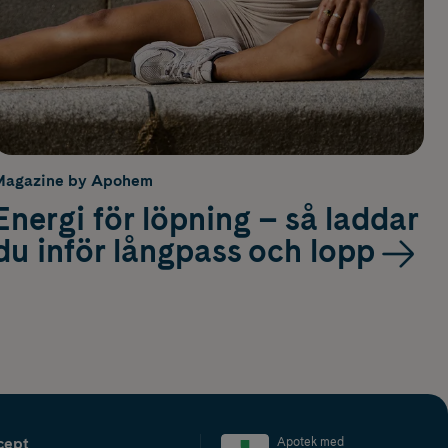
Magazine by Apohem
Energi för löpning – så laddar
du inför långpass och lopp
cept
Apotek med