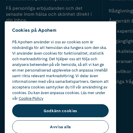
Få personliga erbjudanden och det
Rådgivning
senaste inom hälsa och skönhet direkt i
din inbox.
Ångerrätt 
Cookies på Apohem
Vår experti
Fyll i mailadress
Skicka
Tillgänglig
På Apohem använder vi oss av cookies som är
nödvändiga för att hemsidan ska fungera som den ska.
Återkallels
Vi använder även cookies för funktionalitet, statistik
och marknadsföring. Det hjälper oss att följa och
Leveranser
analysera beteenden på vår hemsida, så att vi kan ge
en mer personaliserad upplevelse och anpassa innehåll
Köpvillkor
samt rikta relevant marknadsföring. Vi delar även
Vanliga frå
informationen med våra samarbetspartners. Genom att
acceptera cookies samtycker du till vår användning av
cookies. Du kan även anpassa cookies. Läs mer under
vår
Cookie Policy
Godkänn cookies
Avvisa alla