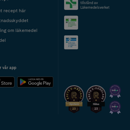
tillstånd av
Läkemedelsverket
t recept här
tnadsskyddet
ing om läkemedel
del
r vår app
2024