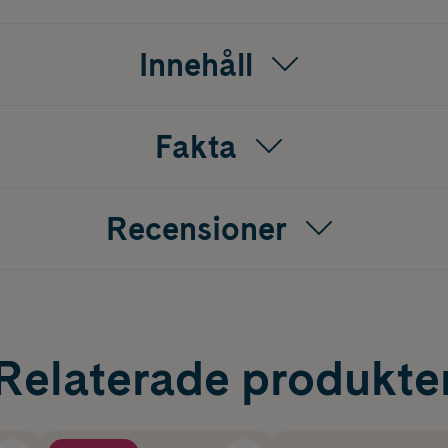
tt och håller huden torr och bekväm under användning.
n konturformade designen minskar klumpar bakom knäet och
Innehåll
ängre användning.
: Stödet kan användas på både vänster och höger knä, och en 
t anpassa till olika behov.
Fakta
e (syntetgummi), 10% Coolmax (polyester), 10% nylon.
märkt lösning för personer som lider av lättare idrottsskador
llainstabilitet, och som behöver ett stöd som både stabilisera
Recensioner
Relaterade produkte