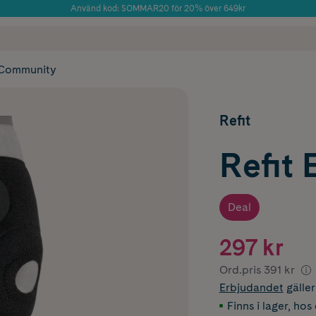
Använd kod: SOMMAR20 för 20% över 649kr
Årets Butik 2025 inom Skönhet
 frakt
✓ Rådgivning från farmaceuter & hudterapeuter
✓ Poäng på alla
Community
Refit
Refit
Deal
297 kr
Ord.pris
391 kr
Erbjudandet
gälle
Finns i lager
,
hos 