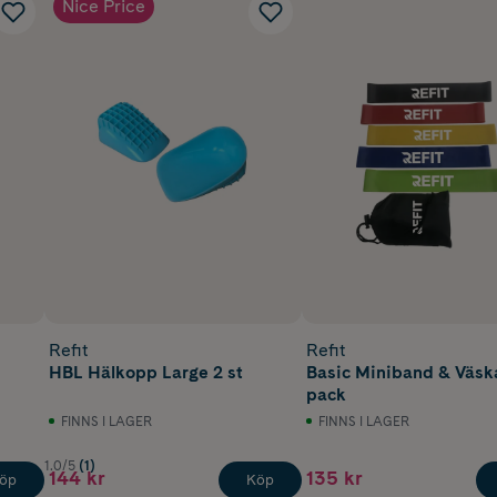
Nice Price
Refit
Refit
HBL Hälkopp Large 2 st
Basic Miniband & Väsk
pack
FINNS I LAGER
FINNS I LAGER
1.0/5
(1)
144 kr
135 kr
öp
Köp