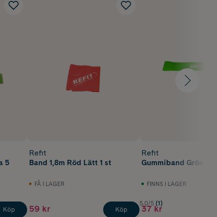
Refit
Refit
a 5
Band 1,8m Röd Lätt 1 st
Gummiband Grön Me
FÅ I LAGER
FINNS I LAGER
5.0/5
(1)
59 kr
37 kr
Köp
Köp