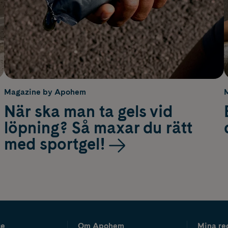
Magazine by Apohem
När ska man ta gels vid
löpning? Så maxar du rätt
med sportgel!
ce
Om Apohem
Mina re