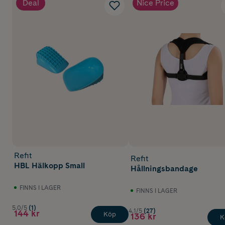
Deal
Nice Price
Refit
Refit
HBL Hälkopp Small
Hållningsbandage
FINNS I LAGER
FINNS I LAGER
5.0/5
(1)
4.1/5
(27)
144 kr
Köp
136 kr
K