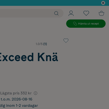
 köp*
Hämta ut recept
1.0/5
(1)
 Exceed Knä
Lägsta pris
332 kr
r t.o.m. 2026-08-16
dig inom 1-2 vardagar