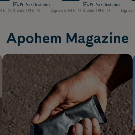
Fri frakt Instabox
Fri frakt Instabox
0 kr
Ord.pris
445 kr
Lägsta pris
441 kr
Ord.pris
445 kr
Lägsta pri
Apohem Magazine