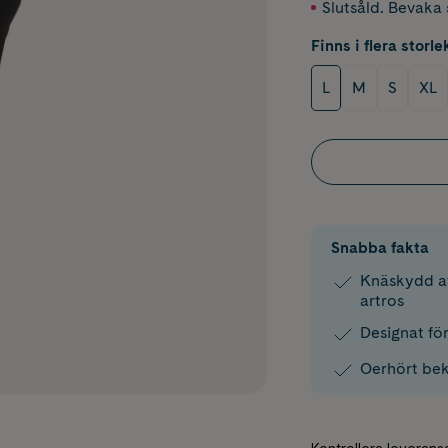
Slutsåld. Bevaka s
Finns i flera storle
L
M
S
XL
Snabba fakta
Knäskydd at
artros
Designat fö
Oerhört be