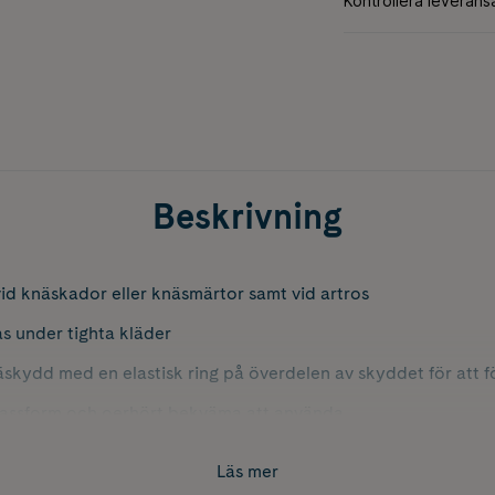
Beskrivning
id knäskador eller knäsmärtor samt vid artros
s under tighta kläder
äskydd med en elastisk ring på överdelen av skyddet för att 
passform och oerhört bekväma att använda
k, mät lårets omkrets 12 cm ovanför centrum av knäskålen.
Läs mer