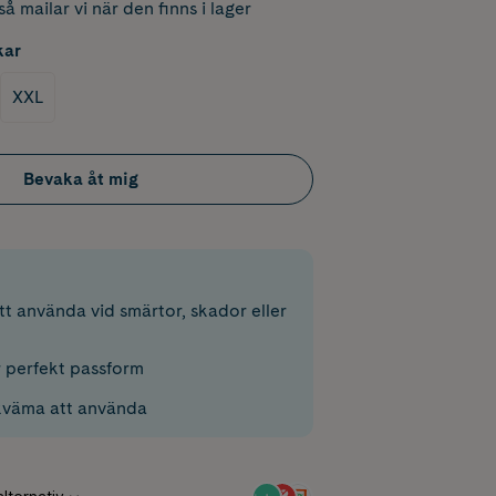
å mailar vi när den finns i lager
kar
XXL
Bevaka åt mig
t använda vid smärtor, skador eller
r perfekt passform
kväma att använda