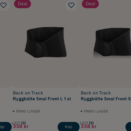
Deal
Deal
Back on Track
Back on Track
Ryggbälte Smal Front L 1 st
Ryggbälte Smal Front S 
FINNS I LAGER
FINNS I LAGER
4.8/5
(9)
4.8/5
(6)
338 kr
338 kr
öp
Köp