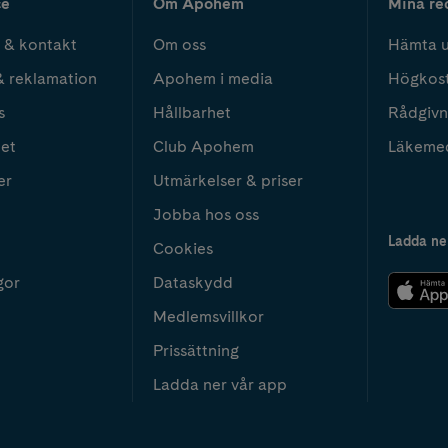
ce
Om Apohem
Mina re
 & kontakt
Om oss
Hämta u
& reklamation
Apohem i media
Högkos
s
Hållbarhet
Rådgivn
het
Club Apohem
Läkeme
er
Utmärkelser & priser
Jobba hos oss
Ladda ne
Cookies
gor
Dataskydd
Medlemsvillkor
Prissättning
Ladda ner vår app