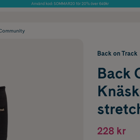
Använd kod: SOMMAR20 för 20% över 649kr
Årets Butik 2025 inom Skönhet
 frakt
✓ Rådgivning från farmaceuter & hudterapeuter
✓ Poäng på alla
Community
Back on Track
Back 
Knäsk
stretch
228 kr