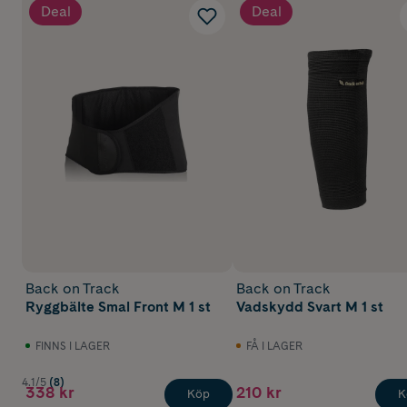
Deal
Deal
Back on Track
Back on Track
Ryggbälte Smal Front M 1 st
Vadskydd Svart M 1 st
FINNS I LAGER
FÅ I LAGER
4.1/5
(8)
338 kr
210 kr
Köp
K