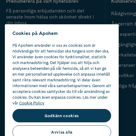
Prenumerera på vårt nyhetsbrev
Kundservi
Få personliga erbjudanden och det
Rådgivning
senaste inom hälsa och skönhet direkt i
din inbox.
Ångerrätt 
Cookies på Apohem
Vår experti
Fyll i mailadress
Skicka
Tillgänglig
På Apohem använder vi oss av cookies som är
nödvändiga för att hemsidan ska fungera som den ska.
Återkallels
Vi använder även cookies för funktionalitet, statistik
och marknadsföring. Det hjälper oss att följa och
Leveranser
analysera beteenden på vår hemsida, så att vi kan ge
en mer personaliserad upplevelse och anpassa innehåll
Köpvillkor
samt rikta relevant marknadsföring. Vi delar även
Vanliga frå
informationen med våra samarbetspartners. Genom att
acceptera cookies samtycker du till vår användning av
cookies. Du kan även anpassa cookies. Läs mer under
vår
Cookie Policy
Godkänn cookies
Avvisa alla