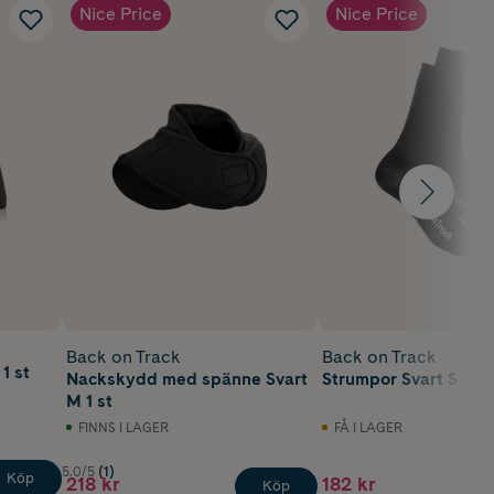
Nice Price
Nice Price
Back on Track
Back on Track
1 st
Nackskydd med spänne Svart
Strumpor Svart S 1 st
M 1 st
FINNS I LAGER
FÅ I LAGER
5.0/5
(1)
Köp
218 kr
182 kr
Köp