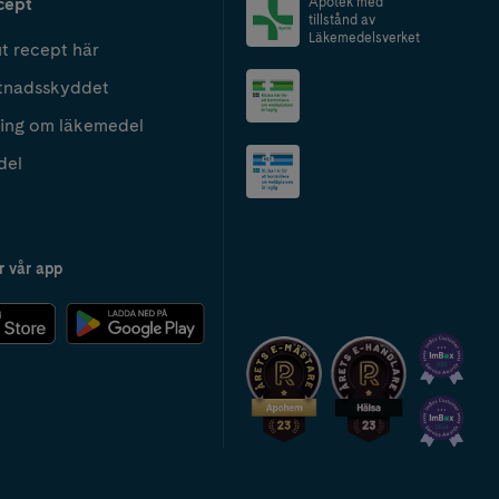
cept
Apotek med
tillstånd av
Läkemedelsverket
t recept här
tnadsskyddet
ing om läkemedel
del
r vår app
2024