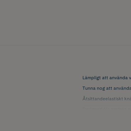
Lämpligt att använda v
Tunna nog att använda
Åtsittandeelastiskt kn
Designad för perfekt 
För att få rätt storle