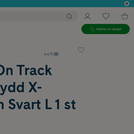
 köp*
Hämta ut recept
4.4/5
(8)
On Track
ydd X-
 Svart L 1 st