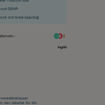
ker i rostfritt stål
A och DEHP
lock och bred öppning
livsmedelsklassat
ör den idealisk för din