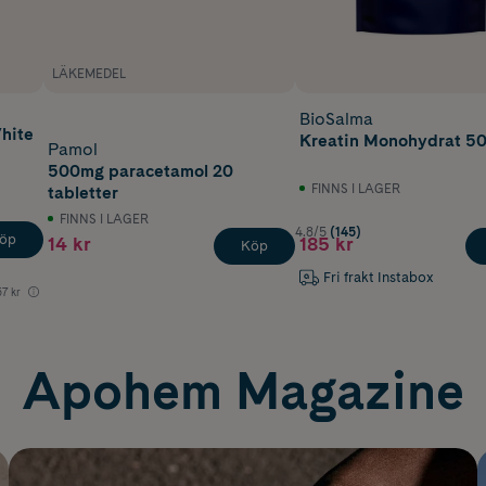
LÄKEMEDEL
BioSalma
White
Kreatin Monohydrat 5
Pamol
500mg paracetamol 20
FINNS I LAGER
tabletter
FINNS I LAGER
4.8/5
(145)
öp
14 kr
185 kr
Köp
Fri frakt Instabox
57 kr
Apohem Magazine