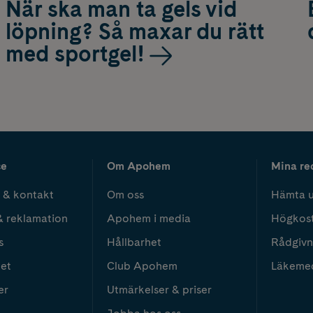
När ska man ta gels vid
löpning? Så maxar du rätt
med sportgel!
ce
Om Apohem
Mina re
 & kontakt
Om oss
Hämta u
& reklamation
Apohem i media
Högkos
s
Hållbarhet
Rådgivn
het
Club Apohem
Läkeme
er
Utmärkelser & priser