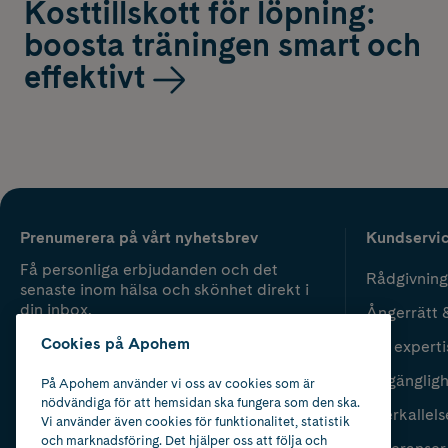
Kosttillskott för löpning:
boosta träningen smart och
effektivt
Prenumerera på vårt nyhetsbrev
Kundservi
Få personliga erbjudanden och det
Rådgivning
senaste inom hälsa och skönhet direkt i
din inbox.
Ångerrätt 
Cookies på Apohem
Vår experti
Fyll i mailadress
Skicka
Tillgänglig
På Apohem använder vi oss av cookies som är
nödvändiga för att hemsidan ska fungera som den ska.
Återkallels
Vi använder även cookies för funktionalitet, statistik
och marknadsföring. Det hjälper oss att följa och