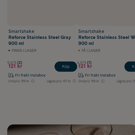
Smartshake
Smartshake
Reforce Stainless Steel Gray
Reforce Stainless Steel 
900 ml
900 ml
FINNS I LAGER
FÅ I LAGER
5.0/5
(2)
4.0/5
(1)
121 kr
121 kr
Köp
K
Fri frakt Instabox
Fri frakt Instabox
Ord.pris
159 kr
Lägsta pris
157 kr
Ord.pris
159 kr
Lägsta pris
1