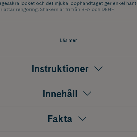
äckagesäkra locket och det mjuka loophandtaget ger enkel han
ättar rengöring. Shakern är fri från BPA och DEHP.
år Smartshake™-garanti.
Läs mer
/ 0,375 lbs.
Instruktioner
 på insidan av flaskan
engöra
Innehåll
 rengöring. Endast handdisk.
g stålflaska. Använd inte med heta vätskor.
Fakta