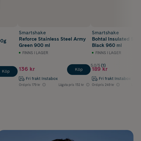
Smartshake
Smartshake
Reforce Stainless Steel Army
Bohtal Insulated Spor
00g
Green 900 ml
Black 960 ml
FINNS I LAGER
FINNS I LAGER
5.0/5
(1)
136 kr
189 kr
Köp
Köp
Fri frakt Instabox
Fri frakt Instabox
Ord.pris
179 kr
Lägsta pris
152 kr
Ord.pris
249 kr
Lägsta