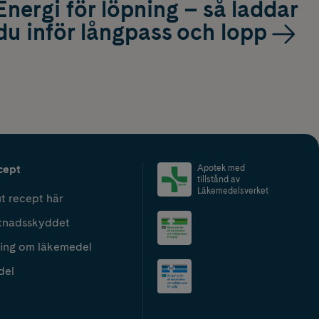
Energi för löpning – så laddar
du inför långpass och lopp
cept
Apotek med
tillstånd av
Läkemedelsverket
t recept här
tnadsskyddet
ing om läkemedel
del