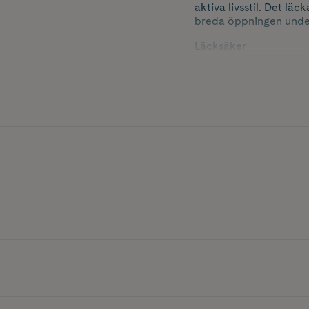
aktiva livsstil. Det l
breda öppningen underl
Läcksäker
100 % garanterad av v
Bekväm och lätt
Väger endast 170 gram 
Graverat mått
Måttenheter graverade
Praktisk och lätt att r
Bred öppning för enkel
Detta är en enkelväggi
Färg: Svart
Volym: 900 ml