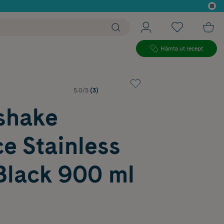
 köp*
Hämta ut recept
5.0/5
(3)
shake
e Stainless
Black 900 ml