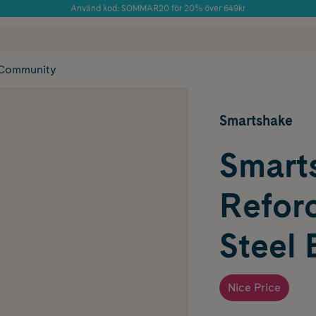
Använd kod: SOMMAR20 för 20% över 649kr
Årets Butik 2025 inom Skönhet
 frakt
✓ Rådgivning från farmaceuter & hudterapeuter
✓ Poäng på alla
Community
Smartshake
Smart
Reforc
Steel 
Nice Price