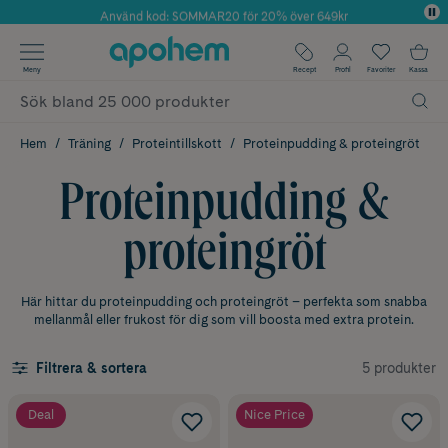
Använd kod: SOMMAR20 för 20% över 649kr
Årets Butik 2025 inom Skönhet
✓ Fri frakt
Meny
Recept
Profil
Favoriter
Kassa
✓ Rådgivning från farmaceuter & hudterapeuter
✓ Poäng på alla köp*
Hem
Träning
Proteintillskott
Proteinpudding & proteingröt
Proteinpudding &
proteingröt
Här hittar du proteinpudding och proteingröt – perfekta som snabba
mellanmål eller frukost för dig som vill boosta med extra protein.
5 produkter
Filtrera & sortera
Deal
Nice Price