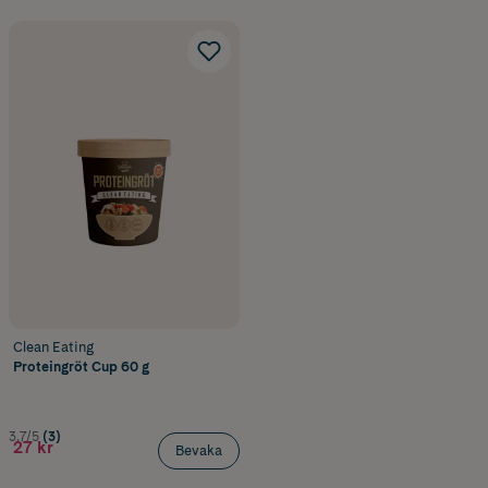
Clean Eating
Proteingröt Cup 60 g
3.7/5
(3)
27 kr
Bevaka