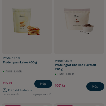
Protein.com
Protein.com
Proteinpannkakor 400 g
Proteingröt Choklad Havssalt
720 g
FINNS I LAGER
FINNS I LAGER
113 kr
Köp
107 kr
Köp
Fri frakt Instabox
Ord.pris
149 kr
Lägsta pris
148 kr