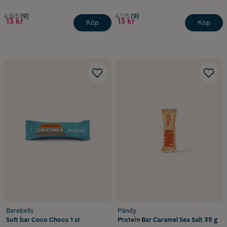
4.9/5
(9)
4.1/5
(9)
13 kr
13 kr
Köp
Köp
Barebells
Pändy
Soft bar Coco Choco 1 st
Protein Bar Caramel Sea Salt 35 g