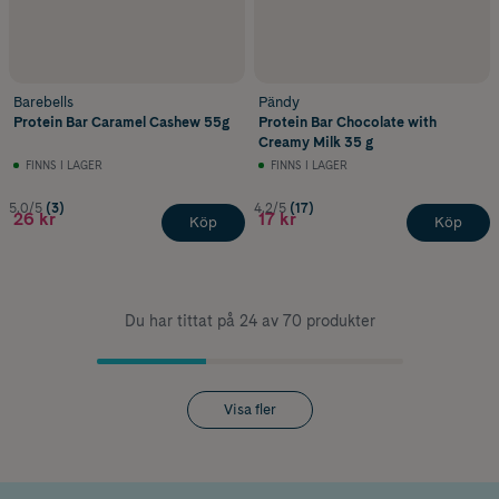
Barebells
Pändy
Protein Bar Caramel Cashew 55g
Protein Bar Chocolate with
Creamy Milk 35 g
FINNS I LAGER
FINNS I LAGER
5.0/5
(3)
4.2/5
(17)
26 kr
17 kr
Köp
Köp
Du har tittat på 24 av 70 produkter
Visa fler