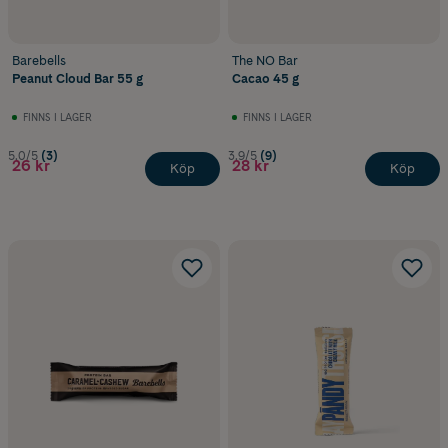
Barebells
The NO Bar
Peanut Cloud Bar 55 g
Cacao 45 g
FINNS I LAGER
FINNS I LAGER
5.0/5
(3)
3.9/5
(9)
26 kr
28 kr
Köp
Köp