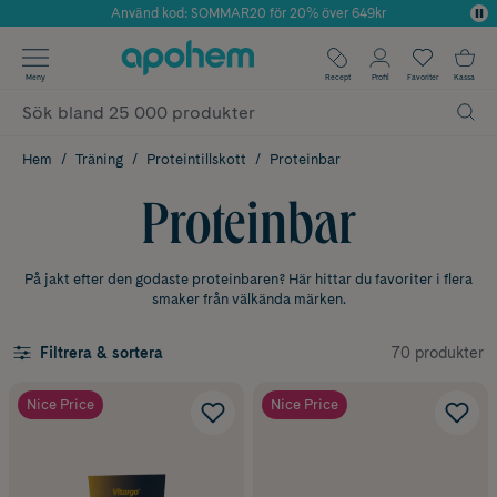
Använd kod: SOMMAR20 för 20% över 649kr
Årets Butik 2025 inom Skönhet
✓ Fri frakt
Meny
Recept
Profil
Favoriter
Kassa
✓ Rådgivning från farmaceuter & hudterapeuter
✓ Poäng på alla köp*
Hem
Träning
Proteintillskott
Proteinbar
Proteinbar
På jakt efter den godaste proteinbaren? Här hittar du favoriter i flera
smaker från välkända märken.
70 produkter
Filtrera & sortera
Nice Price
Nice Price