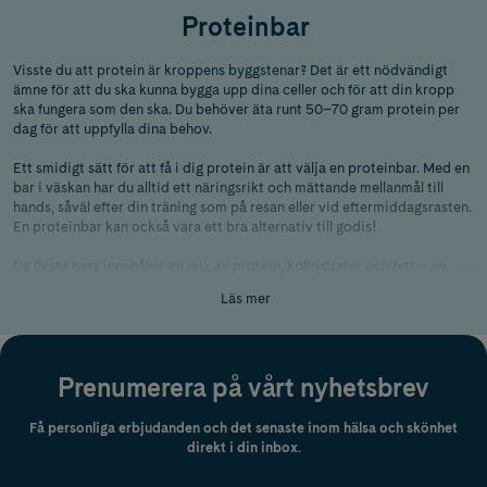
Proteinbar
Visste du att protein är kroppens byggstenar? Det är ett nödvändigt
ämne för att du ska kunna bygga upp dina celler och för att din kropp
ska fungera som den ska. Du behöver äta runt 50–70 gram protein per
dag för att uppfylla dina behov.
Ett smidigt sätt för att få i dig protein är att välja en proteinbar. Med en
bar i väskan har du alltid ett näringsrikt och mättande mellanmål till
hands, såväl efter din träning som på resan eller vid eftermiddagsrasten.
En proteinbar kan också vara ett bra alternativ till godis!
De flesta bars innehåller en mix av protein, kolhydrater och fett – en
kombination som gör dem lätta att ta med i väskan och goda att njuta
Läs mer
av när energin behöver en liten knuff.
Här hittar du allt från chokladiga och salta till fruktiga och nötiga
varianter, i både singelbars och multipack från märken som
Barebells
Prenumerera på vårt nyhetsbrev
och
ProPud
. Testa dig fram och hitta din nya favoritbar – eller fylla på
lagret av den du redan älskar!
Få personliga erbjudanden och det senaste inom hälsa och skönhet
direkt i din inbox.