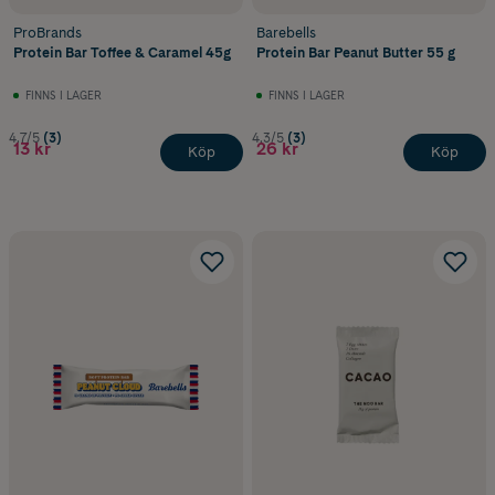
ProBrands
Barebells
Protein Bar Toffee & Caramel 45g
Protein Bar Peanut Butter 55 g
FINNS I LAGER
FINNS I LAGER
4.7/5
(3)
4.3/5
(3)
13 kr
26 kr
Köp
Köp