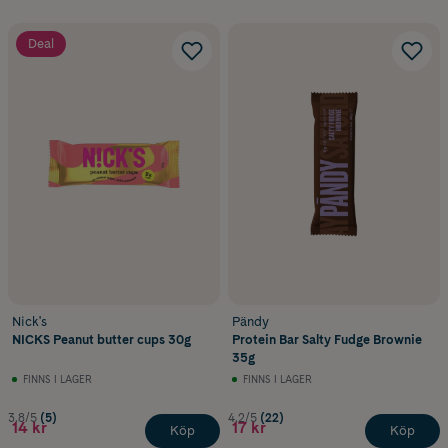
Deal
Nick's
Pändy
NICKS Peanut butter cups 30g
Protein Bar Salty Fudge Brownie
35g
FINNS I LAGER
FINNS I LAGER
3.8/5
(5)
4.2/5
(22)
14 kr
17 kr
Köp
Köp