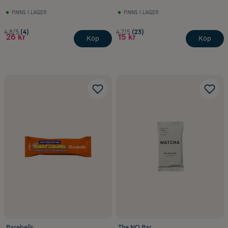
FINNS I LAGER
FINNS I LAGER
4.8/5
(4)
4.7/5
(23)
26 kr
15 kr
Köp
Köp
Barebells
The NO Bar