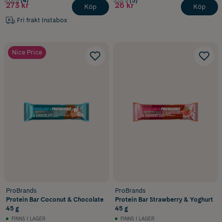
5.0/5
(4)
5.0/5
(5)
273 kr
26 kr
Köp
Köp
Fri frakt Instabox
Nice Price
ProBrands
ProBrands
Protein Bar Coconut & Chocolate
Protein Bar Strawberry & Yoghurt
45 g
45 g
FINNS I LAGER
FINNS I LAGER