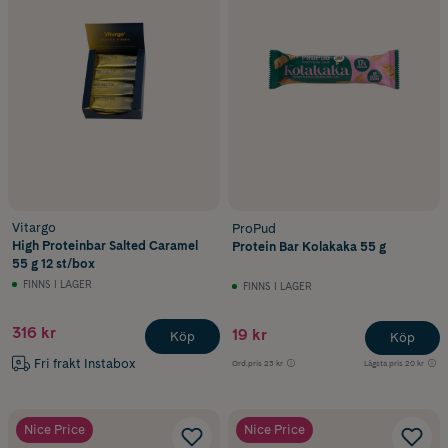
Vitargo
ProPud
High Proteinbar Salted Caramel
Protein Bar Kolakaka 55 g
55 g 12 st/box
FINNS I LAGER
FINNS I LAGER
316 kr
19 kr
Köp
Köp
Fri frakt Instabox
Ord.pris
23 kr
Lägsta pris
20 kr
Nice Price
Nice Price