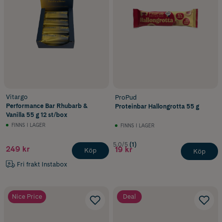
Vitargo
ProPud
Performance Bar Rhubarb &
Proteinbar Hallongrotta 55 g
Vanilla 55 g 12 st/box
FINNS I LAGER
FINNS I LAGER
5.0/5
(1)
249 kr
19 kr
Köp
Köp
Fri frakt Instabox
Nice Price
Deal