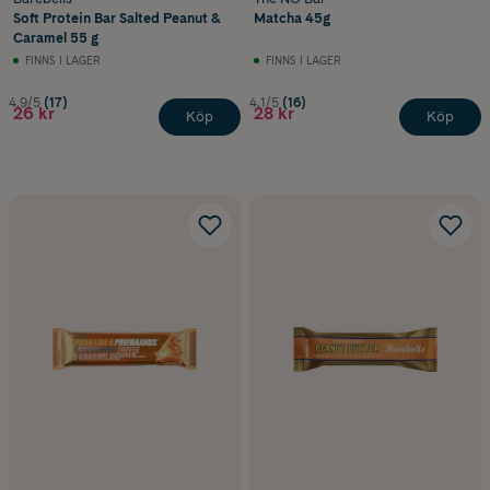
Soft Protein Bar Salted Peanut &
Matcha 45g
Caramel 55 g
FINNS I LAGER
FINNS I LAGER
4.9/5
(17)
4.1/5
(16)
26 kr
28 kr
Köp
Köp