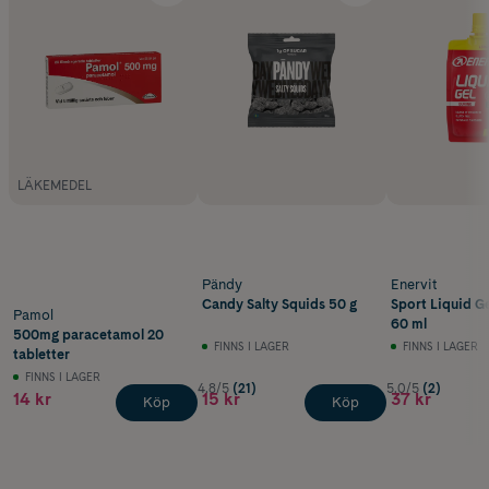
LÄKEMEDEL
Pändy
Enervit
Candy Salty Squids 50 g
Sport Liquid Ge
Pamol
60 ml
500mg paracetamol 20
FINNS I LAGER
FINNS I LAGER
tabletter
FINNS I LAGER
4.8/5
(21)
5.0/5
(2)
14 kr
15 kr
37 kr
Köp
Köp