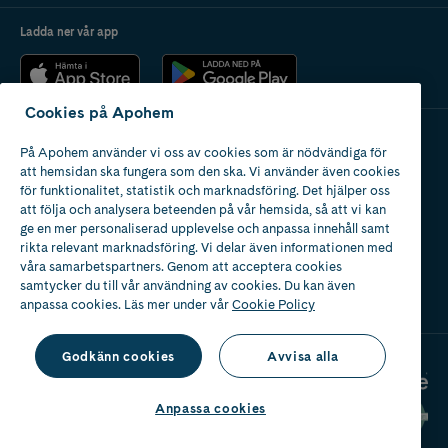
Ladda ner vår app
Cookies på Apohem
På Apohem använder vi oss av cookies som är nödvändiga för
Apotek med tillstånd
att hemsidan ska fungera som den ska. Vi använder även cookies
av Läkemedelsverket
för funktionalitet, statistik och marknadsföring. Det hjälper oss
att följa och analysera beteenden på vår hemsida, så att vi kan
ge en mer personaliserad upplevelse och anpassa innehåll samt
rikta relevant marknadsföring. Vi delar även informationen med
våra samarbetspartners. Genom att acceptera cookies
samtycker du till vår användning av cookies. Du kan även
2024
anpassa cookies. Läs mer under vår
Cookie Policy
Godkänn cookies
Avvisa alla
Anpassa cookies