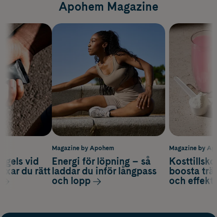
Apohem Magazine
m
Magazine by Apohem
Magazine by A
 gels vid
Energi för löpning – så
Kosttillsko
axar du rätt
laddar du inför långpass
boosta trä
och lopp
och effekti