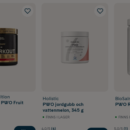
ition
Holistic
BioSal
 PWO Fruit
PWO jordgubb och
PWO Re
vattenmelon, 345 g
FINNS I LAGER
FINNS 
4.0/5
(4)
5.0/5
(1)