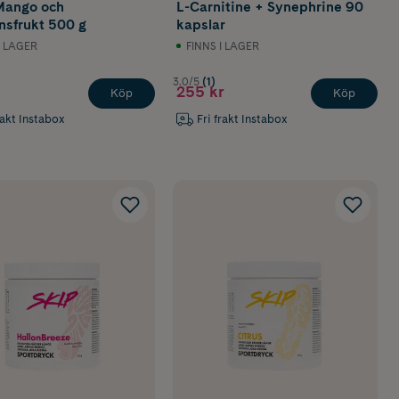
ango och
L-Carnitine + Synephrine 90
nsfrukt 500 g
kapslar
I LAGER
FINNS I LAGER
3.0/5
(1)
255 kr
Köp
Köp
rakt Instabox
Fri frakt Instabox