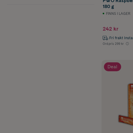
PWO Raspber
180 g
FINNS I LAGER
242 kr
Fri frakt Inst
Ord.pris
299 kr
Deal