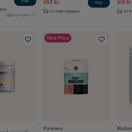
Köp
253 kr
210 kr
Köp
abox
Fri frakt Instabox
Fri f
Lägsta pris
218 kr
Nice Price
Pureness
BioSal