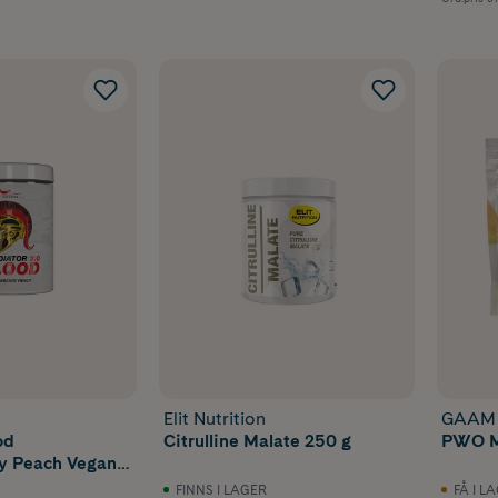
Elit Nutrition
GAAM
od
Citrulline Malate 250 g
PWO M
ry Peach Vegan
FINNS I LAGER
FÅ I L