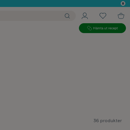
 köp*
Hämta ut recept
36 produkter