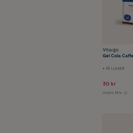
Vitargo
Gel Cola Caff
FÅ I LAGER
30 kr
Ord.pris
39 kr