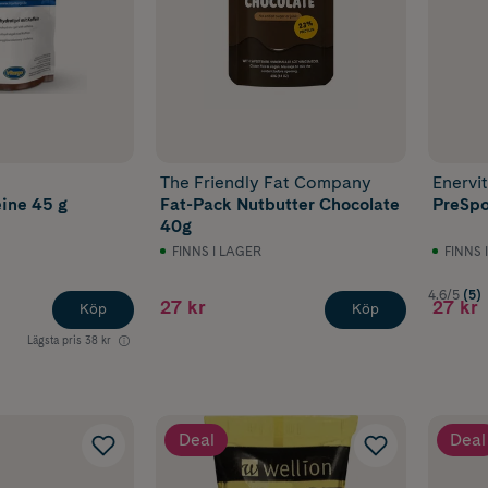
The Friendly Fat Company
Enervit
eine 45 g
Fat-Pack Nutbutter Chocolate
PreSpo
40g
FINNS I LAGER
FINNS 
4.6/5
(5)
27 kr
27 kr
Köp
Köp
Lägsta pris
38 kr
Deal
Deal