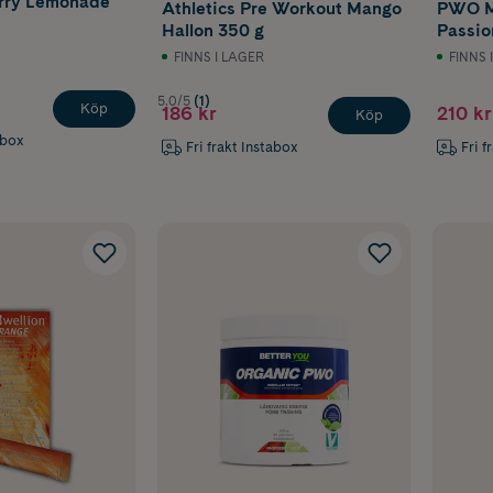
ry Lemonade
Athletics Pre Workout Mango
PWO M
Hallon 350 g
Passio
FINNS I LAGER
FINNS 
5.0/5
(1)
Köp
186 kr
210 kr
Köp
abox
Fri frakt Instabox
Fri f