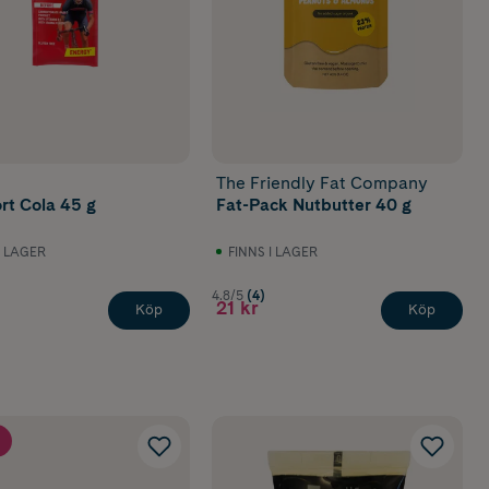
The Friendly Fat Company
rt Cola 45 g
Fat-Pack Nutbutter 40 g
I LAGER
FINNS I LAGER
4.8/5
(4)
21 kr
Köp
Köp