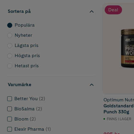
Deal
Sortera på
Populära
Nyheter
Lägsta pris
Högsta pris
Hetast pris
Varumärke
Better You
(2)
Optimum Nutr
Goldstandard
BioSalma
(2)
Punch 330g
Bloom
(2)
FINNS I LAGER
Elexir Pharma
(1)