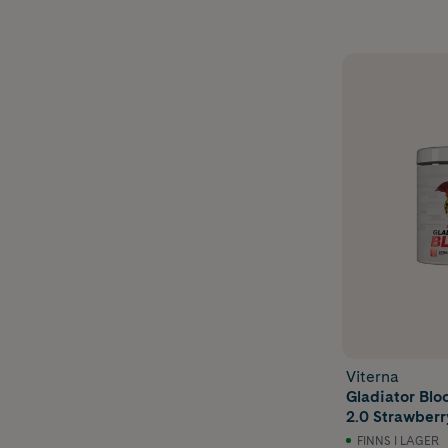
Viterna
Gladiator Blo
2.0 Strawber
460 g
FINNS I LAGER