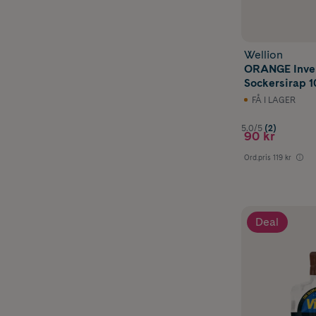
Wellion
ORANGE Inve
Sockersirap 1
FÅ I LAGER
5.0/5
(2)
90 kr
Ord.pris
119 kr
Deal