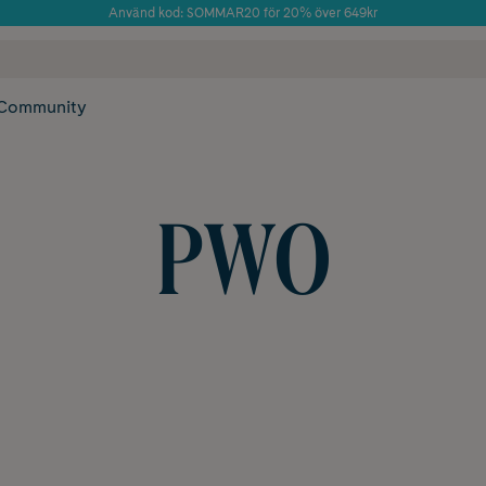
Använd kod: SOMMAR20 för 20% över 649kr
Årets Butik 2025 inom Skönhet
 frakt
✓ Rådgivning från farmaceuter & hudterapeuter
✓ Poäng på alla
Community
PWO