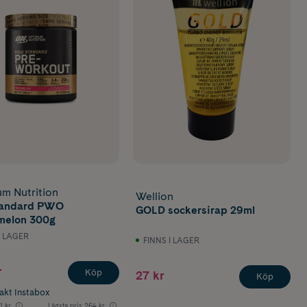
m Nutrition
Wellion
tandard PWO
GOLD sockersirap 29ml
melon 300g
I LAGER
FINNS I LAGER
r
Köp
27 kr
Köp
rakt Instabox
1 kr
Lägsta pris
264 kr