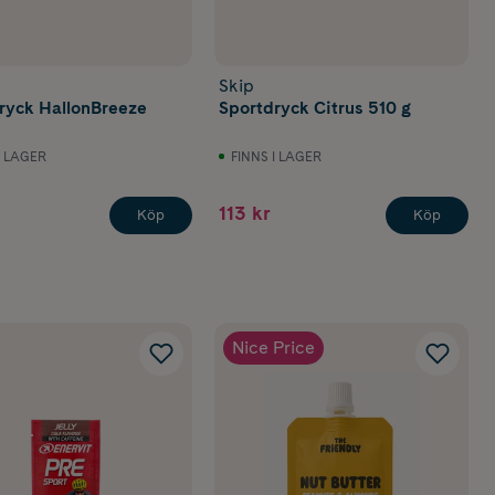
Skip
ryck HallonBreeze
Sportdryck Citrus 510 g
I LAGER
FINNS I LAGER
113 kr
Köp
Köp
Nice Price