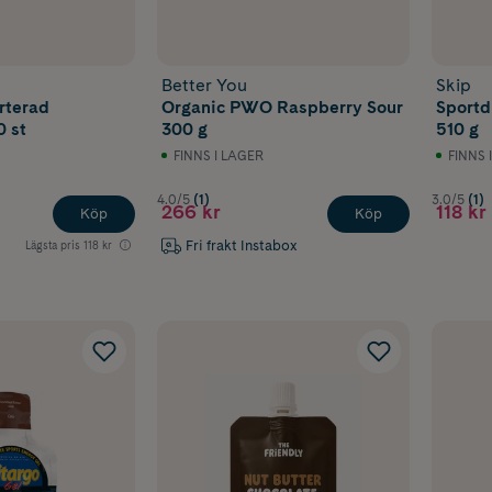
Better You
Skip
rterad
Organic PWO Raspberry Sour
Sportd
0 st
300 g
510 g
FINNS I LAGER
FINNS 
4.0/5
(1)
3.0/5
(1)
266 kr
118 kr
Köp
Köp
Fri frakt Instabox
Lägsta pris
118 kr