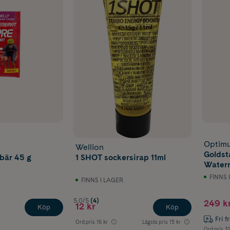
Optimu
Wellion
Golds
bär 45 g
1 SHOT sockersirap 11ml
Water
FINNS 
FINNS I LAGER
5.0/5
(4)
249 k
12 kr
Köp
Köp
Fri f
Ord.pris
16 kr
Lägsta pris
15 kr
Ord.pris
31