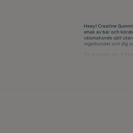
Heey! Creatine Gummies
smak av bär och körsbär
välsmakande sätt utan
regelbundet och dig som
Tre gummies ger 3 g kre
upprepade kortvariga 
stabilitetstestade för 
De mjuka gummiesarna h
formulan gör dem till et
dagliga rutin, hemma, 
Kosttillskott bör inte
livsstil. Rekommendera
Innehåller 90 st