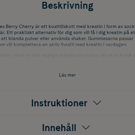
Beskrivning
 Berry Cherry är ett kosttillskott med kreatin i form av soc
. Ett praktiskt alternativ för dig som vill få i dig kreatin på e
 att blanda pulver eller använda shaker. Gummiesarna passar
 vill komplettera en aktiv livsstil med kreatin i vardagen.
atin, vilket är den dagliga mängd som bidrar till ökad fysisk 
och högintensiva träningspass. Heey! Creatine Gummies är 
att säkerställa kreatininnehållet över tid och ge en jämn kvalite
Läs mer
ar en fruktig smak av berry cherry och är helt utan tillsatt
t smidigt tillskott för dig som vill ha ett lättillgängligt sätt att
på jobbet eller i samband med träning.
Instruktioner
 användas som ett alternativ till en varierad och balanserad k
d daglig dos bör inte överskridas. Förvaras utom räckhåll för
Innehåll