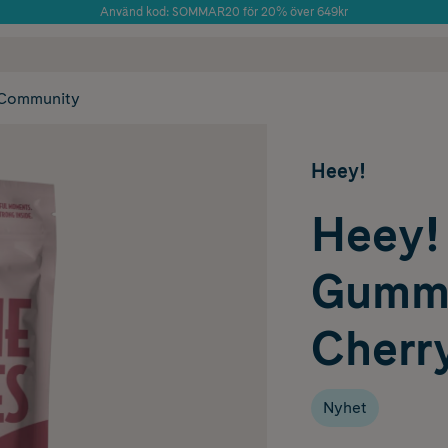
Använd kod: SOMMAR20 för 20% över 649kr
Årets Butik 2025 inom Skönhet
 frakt
✓ Rådgivning från farmaceuter & hudterapeuter
✓ Poäng på alla
Community
Heey!
Heey!
Gummi
Cherry
Nyhet