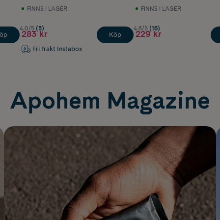
FINNS I LAGER
FINNS I LAGER
4.0/5
(5)
4.8/5
(16)
283 kr
229 kr
öp
Köp
Fri frakt Instabox
Apohem Magazine