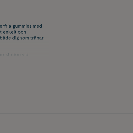
kerfria gummies med
tt enkelt och
 både dig som tränar
prestation vid
dessutom
t i varje portion.
 socker. Den veganska
 inkludera kreatin i din
ost samt en hälsosam
 små barn.