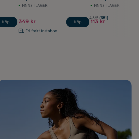
FINNS I LAGER
FINNS I LAGER
4.8/5
(351)
349 kr
113 kr
Köp
Köp
Fri frakt Instabox