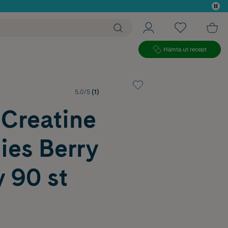
 köp*
Hämta ut recept
5.0/5
(1)
 Creatine
es Berry
 90 st