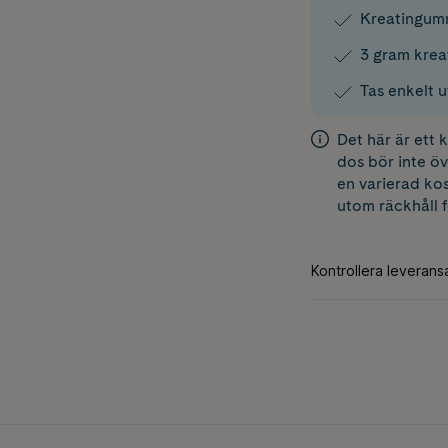
Kreatingum
3 gram krea
Tas enkelt u
Det här är ett
dos bör inte öv
en varierad kos
utom räckhåll 