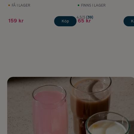
FÅ I LAGER
FINNS I LAGER
4.5/5
(39)
159 kr
65 kr
Köp
K