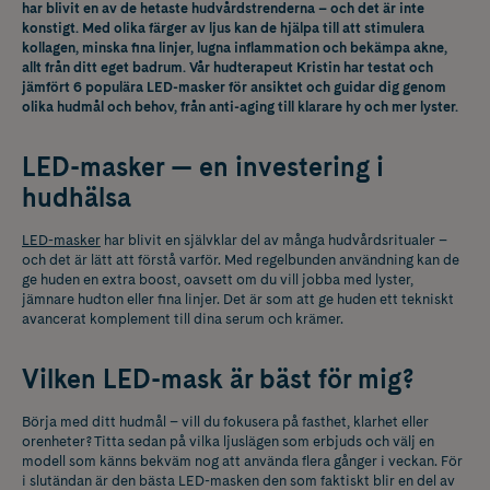
har blivit en av de hetaste hudvårdstrenderna – och det är inte
konstigt. Med olika färger av ljus kan de hjälpa till att stimulera
kollagen, minska fina linjer, lugna inflammation och bekämpa akne,
allt från ditt eget badrum. Vår hudterapeut Kristin har testat och
jämfört 6 populära LED-masker för ansiktet och guidar dig genom
olika hudmål och behov, från anti-aging till klarare hy och mer lyster.
LED-masker — en investering i
hudhälsa
LED-masker
har blivit en självklar del av många hudvårdsritualer –
och det är lätt att förstå varför. Med regelbunden användning kan de
ge huden en extra boost, oavsett om du vill jobba med lyster,
jämnare hudton eller fina linjer. Det är som att ge huden ett tekniskt
avancerat komplement till dina serum och krämer.
Vilken LED-mask är bäst för mig?
Börja med ditt hudmål – vill du fokusera på fasthet, klarhet eller
orenheter? Titta sedan på vilka ljuslägen som erbjuds och välj en
modell som känns bekväm nog att använda flera gånger i veckan. För
i slutändan är den bästa LED-masken den som faktiskt blir en del av