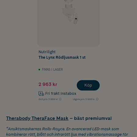
Nutrilight
The Lynx Rödljusmask 1 st
FINNS I LAGER
2 963 kr
Köp
Fri frakt Instabox
Ord.pris
3 899 kr
Lägsta pris
3 860 kr
Therabody TheraFace Mask
– bäst premiumval
“Ansiktsmaskernas Rolls-Royce. En avancerad LED-mask som
kombinerar rött, blått och infrarött ljus med vibrationsmassage för