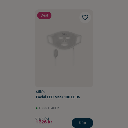
Deal
Silk'n
Facial LED Mask 100 LEDS
FINNS I LAGER
5.0/5
(3)
1 326 kr
Köp