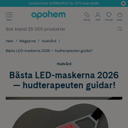
Använd kod: SOMMAR20 för 20% över 649kr
Årets Butik 2025 inom Skönhet
✓ Fri frakt
Meny
Recept
Profil
Favoriter
Kassa
✓ Rådgivning från farmaceuter & hudterapeuter
✓ Poäng på alla köp*
Hem
Magazine
Hudvård
Bästa LED-maskerna 2026 — hudterapeuten guidar!
Hudvård
Bästa LED-maskerna 2026
— hudterapeuten guidar!