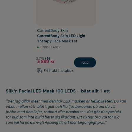
CurrentBody Skin
CurrentBody Skin LED Light
Therapy Face Mask 1 st
FINNS I LAGER
3.7/5
(3)
3 889 kr
Köp
Fri frakt Instabox
Silk’n Facial LED Mask 100 LEDS
– bäst allt-i-ett
“Det jag gillar mest med den här LED-masken är flexibiliteten. Du kan
växla mellan rött, blått, gult och lila ljus beroende på om du vill
jobba med fina linjer, rodnad eller orenheter – det gör den perfekt
för hud som inte alltid beter sig likadant. Ett riktigt bra val för dig
som vill ha en allt-i-ett-lösning till ett mer tillgängligt pris.”