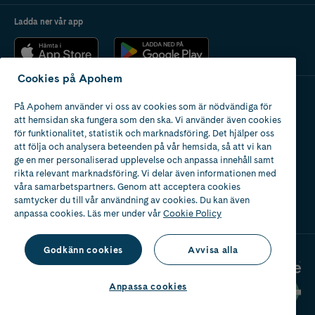
Ladda ner vår app
Cookies på Apohem
På Apohem använder vi oss av cookies som är nödvändiga för
Apotek med tillstånd
att hemsidan ska fungera som den ska. Vi använder även cookies
av Läkemedelsverket
för funktionalitet, statistik och marknadsföring. Det hjälper oss
att följa och analysera beteenden på vår hemsida, så att vi kan
ge en mer personaliserad upplevelse och anpassa innehåll samt
rikta relevant marknadsföring. Vi delar även informationen med
våra samarbetspartners. Genom att acceptera cookies
samtycker du till vår användning av cookies. Du kan även
2024
anpassa cookies. Läs mer under vår
Cookie Policy
Godkänn cookies
Avvisa alla
Anpassa cookies