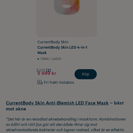
CurrentBody Skin
CurrentBody Skin LED 4-in-1
Mask
FINNS I LAGER
3.0/5
(2)
5 999 kr
Köp
Fri frakt Instabox
CurrentBody Skin Anti-Blemish LED Face Mask
– bäst
mot akne
“Det här är en renodlad aknebehandling i maskform. Kombinationen
av blått och rött ljus gör att den både riktar sig mot
akneframkallande bakterier och lugnar rodnad, vilket är en effektiv