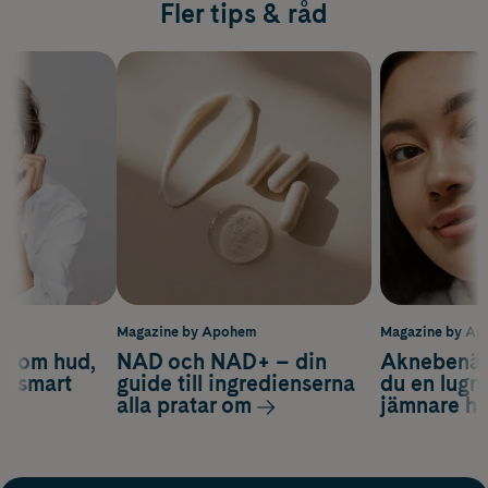
Fler tips & råd
m
Magazine by Apohem
Magazine by A
d om hud,
NAD och NAD+ – din
Aknebenäge
ch smart
guide till ingredienserna
du en lugn
alla pratar om
jämnare h