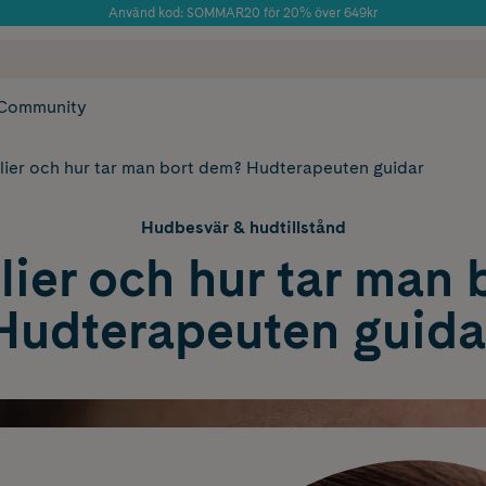
Använd kod: SOMMAR20 för 20% över 649kr
Årets Butik 2025 inom Skönhet
 frakt
✓ Rådgivning från farmaceuter & hudterapeuter
✓ Poäng på alla
Community
ilier och hur tar man bort dem? Hudterapeuten guidar
Hudbesvär & hudtillstånd
lier och hur tar man
Hudterapeuten guida