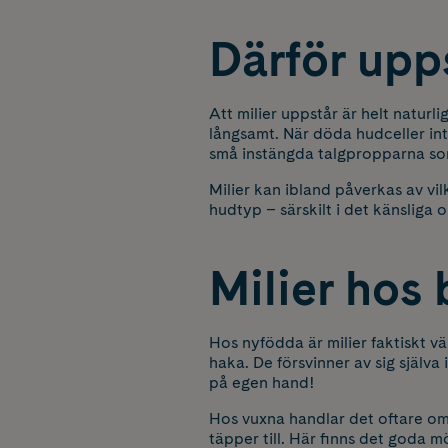
Därför upps
Att milier uppstår är helt naturl
långsamt. När döda hudceller int
små instängda talgpropparna som 
Milier kan ibland påverkas av vi
hudtyp – särskilt i det känsliga o
Milier hos 
Hos nyfödda är milier faktiskt vä
haka. De försvinner av sig själ
på egen hand!
Hos vuxna handlar det oftare om
täpper till. Här finns det goda 