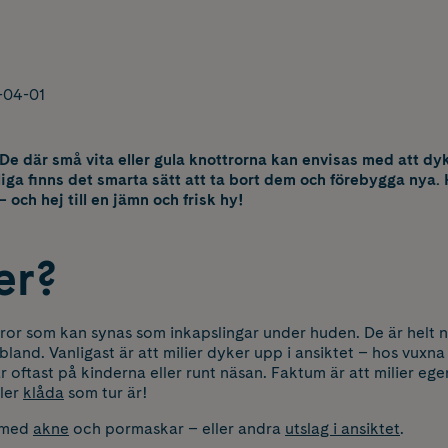
-04-01
 De där små vita eller gula knottrorna kan envisas med att d
liga finns det smarta sätt att ta bort dem och förebygga nya
 – och hej till en jämn och frisk hy!
er?
ttror som kan synas som inkapslingar under huden. De är helt 
bland. Vanligast är att milier dyker upp i ansiktet – hos vuxn
ftast på kinderna eller runt näsan. Faktum är att milier egen
ler
klåda
som tur är!
s med
akne
och pormaskar – eller andra
utslag i ansiktet
.