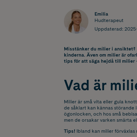
Emilia
Hudterapeut
Uppdaterad:
2025
Misstänker du milier i ansiktet?
kinderna. Även om milier är ofar
tips för att säga hejdå till milier
Vad är mili
Milier är små vita eller gula kno
de såklart kan kännas störande i
ögonlocken, och hos små bebisar o
men de orsakar varken smärta el
Tips!
Ibland kan milier förväxla