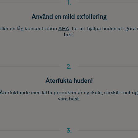
1
.
Använd en mild exfoliering
ller en låg koncentration
AHA
, för att hjälpa huden att göra
takt.
2
.
Återfukta huden!
 Återfuktande men lätta produkter är nyckeln, särskilt runt ö
vara bäst.
3
.