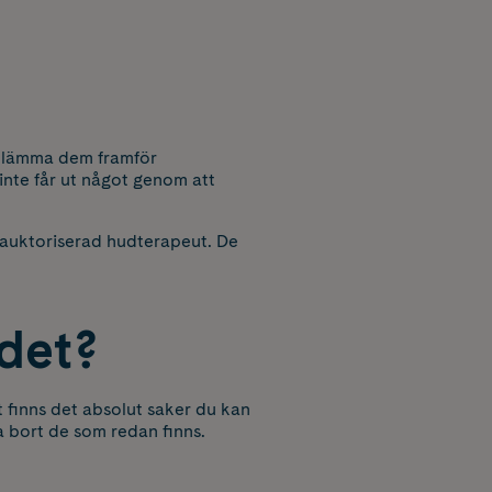
 klämma dem framför
inte får ut något genom att
n auktoriserad hudterapeut. De
 det?
t finns det absolut saker du kan
ta bort de som redan finns.