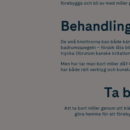
förebygga och bli av med milier 
Behandling
De små knottrorna kan både kän
badrumsspegeln – försök låta bli
trycka (förutom kanske irritation
Men hur tar man bort milier då? 
har både rätt verktyg och kunskap
Ta b
Att ta bort milier genom att kl
göra hemma för att förebyg