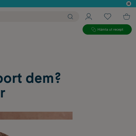
 köp*
Hämta ut recept
 bort dem?
r