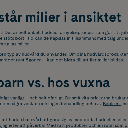
tår milier i ansiktet
igt! Det är helt enkelt hudens förnyelseprocess som gör sitt jo
e stöts bort i tid kan de kapslas in tillsammans med talg und
kallas milier.
lken typ av
hudvård
du använder. Om dina hudvårdsprodukter är 
mrådet runt ögonen – kan det bidra till att fler milier bildas.
barn vs. hos vuxna
ldigt vanligt – och helt ofarligt. De små vita prickarna brukar
va inom några veckor och ingen behandling behövs.
Bebisens
hud
 att huden har svårt att göra sig av med döda hudceller, ell
möjligheter att påverka! Med rätt produkter och en rutin som p