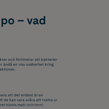
mpo – vad
ter och förhindrar att bakterier
er ändå en viss osäkerhet kring
aktioner.
bara att det endast är en
t de kan vara svåra att tvätta ur
året känns matt och torrt.