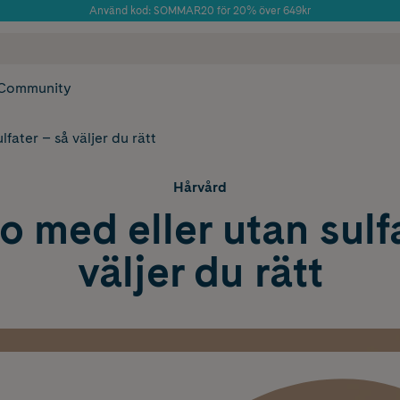
Använd kod: SOMMAR20 för 20% över 649kr
Årets Butik 2025 inom Skönhet
 frakt
✓ Rådgivning från farmaceuter & hudterapeuter
✓ Poäng på alla
Community
fater – så väljer du rätt
Hårvård
 med eller utan sulfa
väljer du rätt