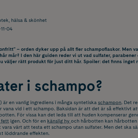
tek, hälsa & skönhet
11-04
ilikonfritt" – orden dyker upp på allt fler schampoflaskor. Men 
t hår mår? I den här guiden reder vi ut vad sulfater, parabener
väljer rätt produkt för just ditt hår. Spoiler: det finns inget r
fater i schampo?
S) är en vanlig ingrediens i många syntetiska
schampon
. Det r
vana vid i ett schampo. Baksidan är att det är så effektivt at
botten. För vissa kan det leda till att huden kompenserar ge
fett
igen. Och för en
känslig hy
och hårbotten kan hårbotten b
 vara värt att testa ett schampo utan sulfater. Men det ska säga
skt löddrande effekten.