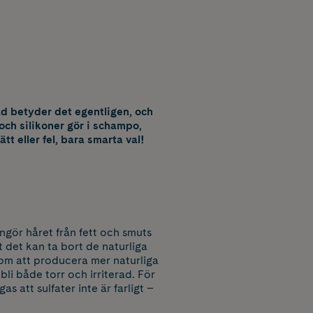
vad betyder det egentligen, och
 och silikoner gör i schampo,
ätt eller fel, bara smarta val!
engör håret från fett och smuts
t det kan ta bort de naturliga
nom att producera mer naturliga
li både torr och irriterad. För
s att sulfater inte är farligt –