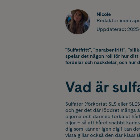
Nicole
Redaktör inom apo
Uppdaterad:
2025-
"Sulfatfritt", "parabenfritt", "s
spelar det någon roll för hur dit
fördelar och nackdelar, och hur du 
Vad är sul
Sulfater (förkortat SLS eller SLE
och ger det där löddret många är 
oljorna och därmed torka ut hår
oljor – så att
håret snabbt känns 
dig som känner igen dig i kan det
vissa gillar också den där klassi