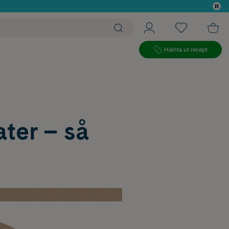
 köp*
Hämta ut recept
ter – så