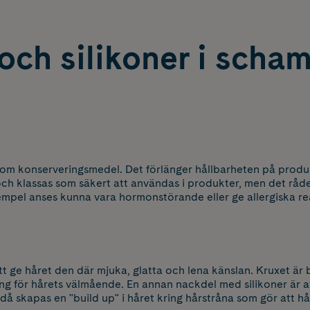
och silikoner i scha
som konserveringsmedel. Det förlänger hållbarheten på produk
 och klassas som säkert att användas i produkter, men det råd
empel anses kunna vara hormonstörande eller ge allergiska re
tt ge håret den där mjuka, glatta och lena känslan. Kruxet är 
ing för hårets välmående. En annan nackdel med silikoner är at
 då skapas en "build up" i håret kring hårstråna som gör att h