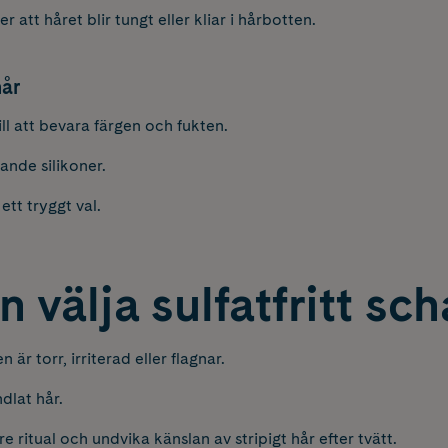
 att håret blir tungt eller kliar i hårbotten.
hår
ill att bevara färgen och fukten.
ande silikoner.
ett tryggt val.
 välja sulfatfritt s
är torr, irriterad eller flagnar.
dlat hår.
 ritual och undvika känslan av stripigt hår e
fter tvätt.