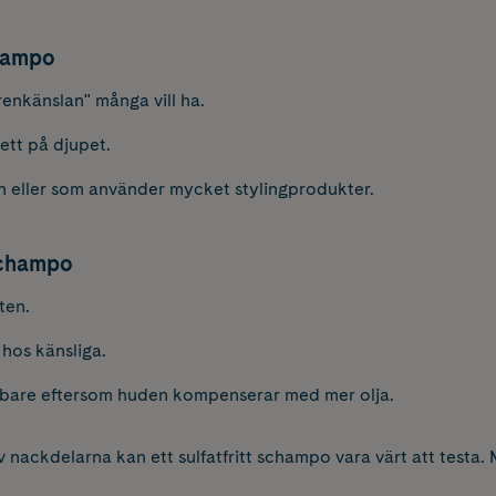
champo
enkänslan" många vill ha.
ett på djupet.
n eller som använder mycket stylingprodukter.
schampo
ten.
n hos känsliga.
nabbare eftersom huden kompenserar med mer olja.
nackdelarna kan ett sulfatfritt schampo vara värt att testa. M