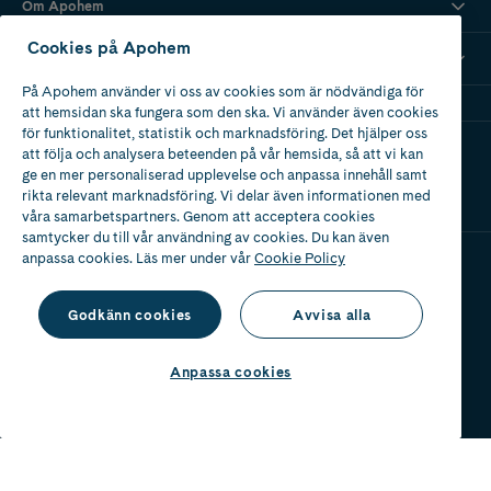
Om Apohem
Cookies på Apohem
Mina recept
På Apohem använder vi oss av cookies som är nödvändiga för
att hemsidan ska fungera som den ska. Vi använder även cookies
för funktionalitet, statistik och marknadsföring. Det hjälper oss
Ladda ner vår app
att följa och analysera beteenden på vår hemsida, så att vi kan
ge en mer personaliserad upplevelse och anpassa innehåll samt
rikta relevant marknadsföring. Vi delar även informationen med
våra samarbetspartners. Genom att acceptera cookies
samtycker du till vår användning av cookies. Du kan även
anpassa cookies. Läs mer under vår
Cookie Policy
Apotek med tillstånd
av Läkemedelsverket
Godkänn cookies
Avvisa alla
Anpassa cookies
2024