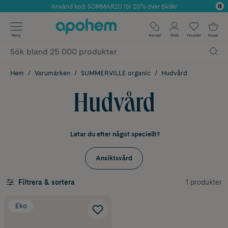
Använd kod: SOMMAR20 för 20% över 649kr
Årets Butik 2025 inom Skönhet
✓ Fri frakt
Meny
Recept
Profil
Favoriter
Kassa
✓ Rådgivning från farmaceuter & hudterapeuter
✓ Poäng på alla köp*
Hem
Varumärken
SUMMERVILLE organic
Hudvård
Hudvård
Letar du efter något speciellt?
Ansiktsvård
1 produkter
Filtrera & sortera
Eko