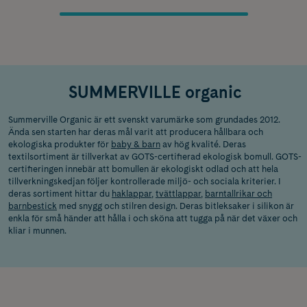
SUMMERVILLE organic
Summerville Organic är ett svenskt varumärke som grundades 2012.
Ända sen starten har deras mål varit att producera hållbara och
ekologiska produkter för
baby & barn
av hög kvalité. Deras
textilsortiment är tillverkat av GOTS-certifierad ekologisk bomull. GOTS-
certifieringen innebär att bomullen är ekologiskt odlad och att hela
tillverkningskedjan följer kontrollerade miljö- och sociala kriterier. I
deras sortiment hittar du
haklappar
,
tvättlappar
,
barntallrikar och
barnbestick
med snygg och stilren design. Deras bitleksaker i silikon är
enkla för små händer att hålla i och sköna att tugga på när det växer och
kliar i munnen.