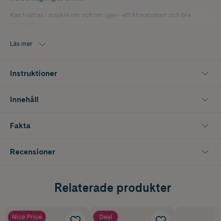
Kan tvättas i maskin om och om igen - ett klimatsmart och bra
miljöval!
10 st pads per förpackning. Diameter 8 cm.
Läs mer
Instruktioner
Innehåll
Fakta
Recensioner
Relaterade produkter
Nice Price
Deal