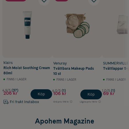
klairs
Venuray
SUMMERVILLE 
Rich Moist Soothing Cream
Tvättbara Makeup Pads
Tvättlappar 5-
80ml
10 st
FINNS I LAGER
FINNS I LAGER
FINNS I LAGER
4.9/5
(37)
4.0/5
(1)
1.0/5
(1)
206 kr
106 kr
69 kr
Köp
Köp
Fri frakt Instabox
Ord.pris
139 kr
Lägsta pris
118 kr
Apohem Magazine