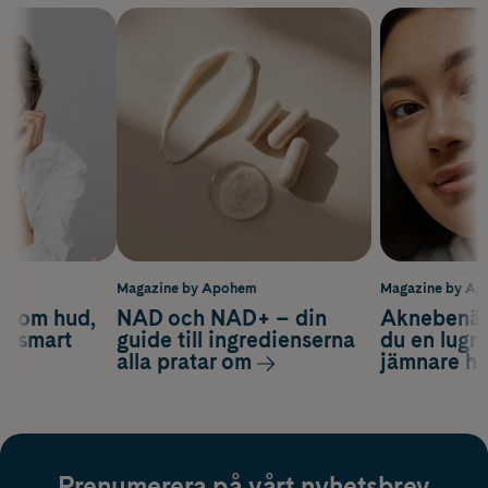
m
Magazine by Apohem
Magazine by A
d om hud,
NAD och NAD+ – din
Aknebenäge
ch smart
guide till ingredienserna
du en lugn
alla pratar om
jämnare h
Prenumerera på vårt nyhetsbrev