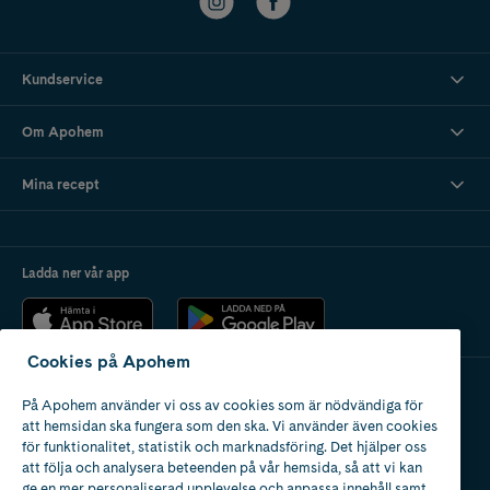
Kundservice
Om Apohem
Mina recept
Ladda ner vår app
Cookies på Apohem
På Apohem använder vi oss av cookies som är nödvändiga för
Apotek med tillstånd
att hemsidan ska fungera som den ska. Vi använder även cookies
av Läkemedelsverket
för funktionalitet, statistik och marknadsföring. Det hjälper oss
att följa och analysera beteenden på vår hemsida, så att vi kan
ge en mer personaliserad upplevelse och anpassa innehåll samt