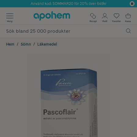
Använd kod: SOMMAR20 för 20% över 649kr
Årets Butik 2025 inom Skönhet
✓ Fri frakt
Meny
Recept
Profil
Favoriter
Kassa
✓ Rådgivning från farmaceuter & hudterapeuter
✓ Poäng på alla köp*
Hem
Sömn
Läkemedel