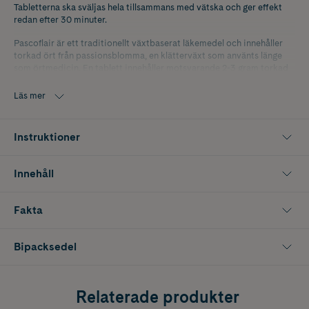
Tabletterna ska sväljas hela tillsammans med vätska och ger effekt
redan efter 30 minuter.
Pascoflair är ett traditionellt växtbaserat läkemedel och innehåller
torkad ört från passionsblomma, en klätterväxt som använts länge
som örtmedicin. En tablett innehåller motsvarande 2-3 gram torkad
ört av passionsblomma.
Läs mer
Indikationerna för ett traditionellt växtbaserat läkemedel grundar sig
uteslutande på erfarenhet av långvarig användning.Pascoflair ska inte
användas av ungdomar som är yngre än 12 år.
Instruktioner
Tabletterna innehåller varken laktos, gluten eller gelatin.
Innehåll
Fakta
Bipacksedel
Relaterade produkter