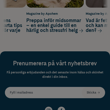
m
Magazine by Apohem
Magazine by A
arens
Preppa inför midsommar
Vad är fet
smarta tips
– en enkel guide till en
och kan m
 för varje
härlig och stressfri helg
den?
Prenumerera på vårt nyhetsbrev
Få personliga erbjudanden och det senaste inom hälsa och skönhet
direkt i din inbox.
Fyll i mailadress
Skicka