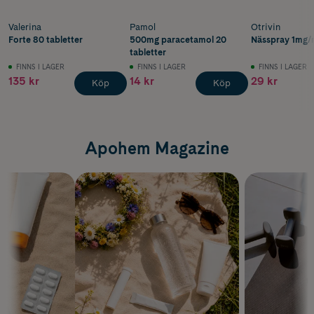
Valerina
Pamol
Otrivin
Forte 80 tabletter
500mg paracetamol 20
Nässpray 1mg/m
tabletter
FINNS I LAGER
FINNS I LAGER
FINNS I LAGER
135 kr
14 kr
29 kr
Köp
Köp
Apohem Magazine