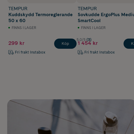
TEMPUR
TEMPUR
Kuddskydd Termoreglerande
Sovkudde ErgoPlus Medi
50 x 60
SmartCool
FINNS I LAGER
FINNS I LAGER
5.0/5
(3)
299 kr
1 454 kr
Köp
K
Fri frakt Instabox
Fri frakt Instabox