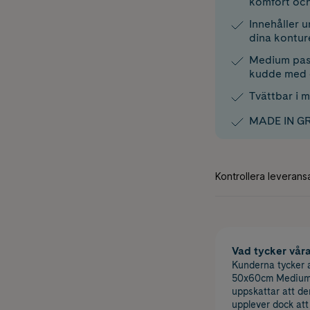
komfort och
Innehåller u
dina kontur
Medium pass
kudde med 
Tvättbar i m
MADE IN GR
Vad tycker vår
Kunderna tycker
50x60cm Medium ä
uppskattar att de
upplever dock at