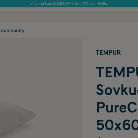
Använd kod: SOMMAR20 för 20% över 649kr
Årets Butik 2025 inom Skönhet
 frakt
✓ Rådgivning från farmaceuter & hudterapeuter
✓ Poäng på alla
Community
TEMPUR
TEMP
Sovku
PureC
50x6