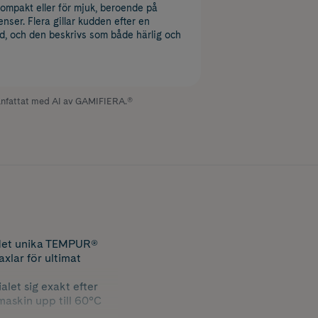
 kompakt eller för mjuk, beroende på
nser. Flera gillar kudden efter en
d, och den beskrivs som både härlig och
fattat med AI av GAMIFIERA.®
 det unika TEMPUR®
xlar för ultimat
let sig exakt efter
maskin upp till 60°C