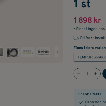
1 st
1 898 kr
Finns i lager
,
hos 
Fri frakt Insta
Finns i flera varian
TEMPUR Sovkudd
Snabba fakta
Skön och be