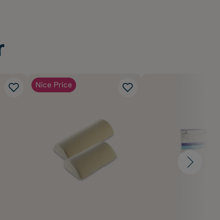
r
Nice Price