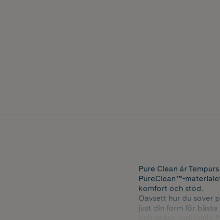
Pure Clean är Tempurs
PureClean™-materialet 
komfort och stöd.
Oavsett hur du sover p
just din form för bäst
och sedan torktumla fö