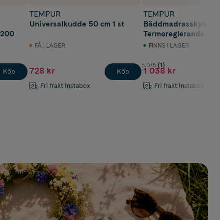
TEMPUR
TEMPUR
Universalkudde 50 cm 1 st
Bäddmadrasskydd
 200
Termoreglerande 180
FÅ I LAGER
FINNS I LAGER
5.0/5
(1)
728 kr
1 038 kr
Köp
Köp
Fri frakt Instabox
Fri frakt Instabox