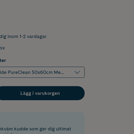
dig inom 1-2 vardagar
box
ter
e PureClean 50x60cm Medium 1 st
Lägg i varukorgen
kväm kudde som ger dig ultimat