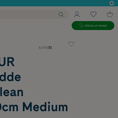
 köp*
Hämta ut recept
4.0/5
(5)
UR
dde
lean
0cm Medium