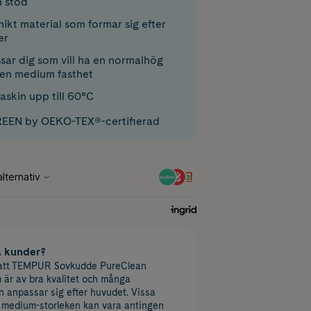
 stöd
nikt material som formar sig efter
er
ar dig som vill ha en normalhög
en medium fasthet
askin upp till 60°C
EEN by OEKO-TEX®-certifierad
a kunder?
 att TEMPUR Sovkudde PureClean
r av bra kvalitet och många
n anpassar sig efter huvudet. Vissa
t medium-storleken kan vara antingen