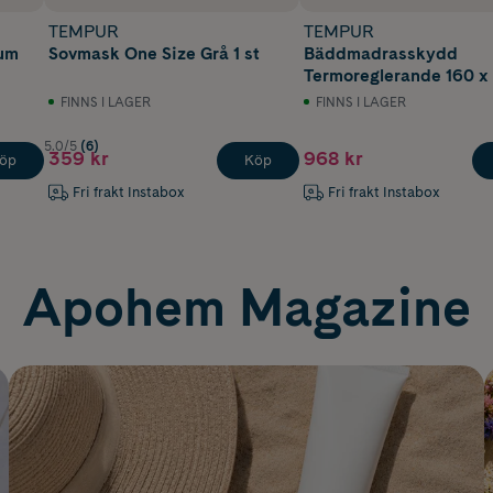
TEMPUR
TEMPUR
um
Sovmask One Size Grå 1 st
Bäddmadrasskydd
Termoreglerande 160 x
FINNS I LAGER
FINNS I LAGER
5.0/5
(6)
359 kr
968 kr
öp
Köp
Fri frakt Instabox
Fri frakt Instabox
Apohem Magazine