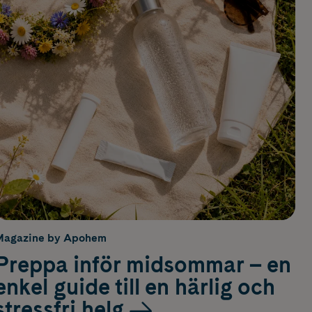
Magazine by Apohem
Preppa inför midsommar – en
enkel guide till en härlig och
stressfri helg