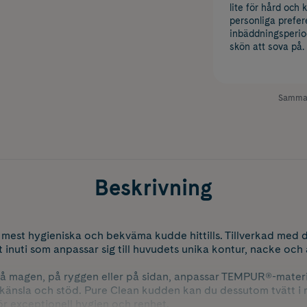
lite för hård och
personliga prefere
inbäddningsperio
skön att sova på.
Samman
Beskrivning
 mest hygieniska och bekväma kudde hittills. Tillverkad med
inuti som anpassar sig till huvudets unika kontur, nacke och a
å magen, på ryggen eller på sidan, anpassar TEMPUR®-materia
a känsla och stöd. Pure Clean kudden kan du dessutom tvätt i 
r exceptionell hygien och renhet.