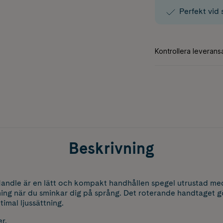
Perfekt vid
Beskrivning
 Handle är en lätt och kompakt handhållen spegel utrustad m
ing när du sminkar dig på språng. Det roterande handtaget gö
imal ljussättning.
er.