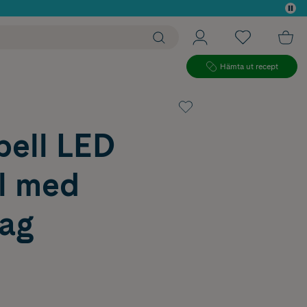
 köp*
Hämta ut recept
pell LED
l med
ag