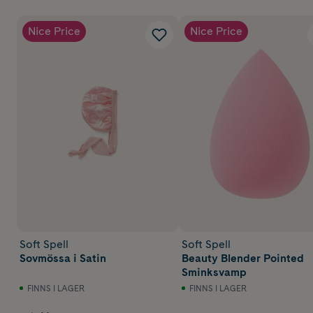
Nice Price
Nice Price
Soft Spell
Soft Spell
Sovmössa i Satin
Beauty Blender Pointed
Sminksvamp
FINNS I LAGER
FINNS I LAGER