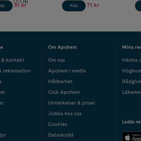
3.8/5
(4)
31 kr
71 kr
öp
Köp
ce
Om Apohem
Mina re
 & kontakt
Om oss
Hämta u
& reklamation
Apohem i media
Högkos
s
Hållbarhet
Rådgivn
het
Club Apohem
Läkeme
er
Utmärkelser & priser
Jobba hos oss
Ladda ne
Cookies
gor
Dataskydd