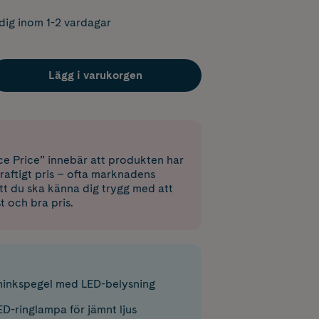
dig inom 1-2 vardagar
Lägg i varukorgen
e Price” innebär att produkten har
raftigt pris – ofta marknadens
 att du ska känna dig trygg med att
st och bra pris.
inkspegel med LED-belysning
ED-ringlampa för jämnt ljus