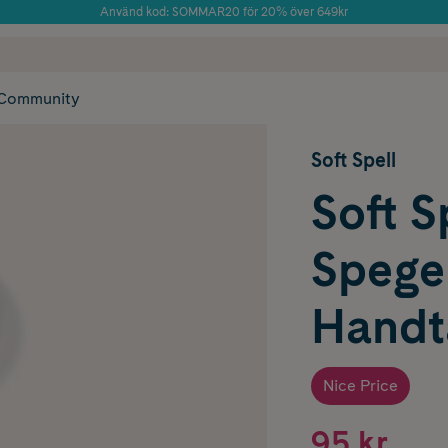
Använd kod: SOMMAR20 för 20% över 649kr
Årets Butik 2025 inom Skönhet
 frakt
✓ Rådgivning från farmaceuter & hudterapeuter
✓ Poäng på alla
Community
Soft Spell
Soft S
Spege
Handt
Nice Price
95 kr