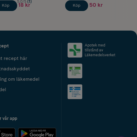
5.0/5
(1)
18 kr
50 kr
Köp
Köp
cept
Apotek med
tillstånd av
Läkemedelsverket
t recept här
tnadsskyddet
ing om läkemedel
del
r vår app