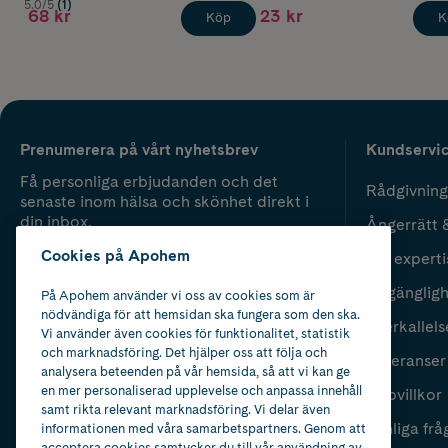
5.0/5
(1)
68 kr
23 kr
Köp
K
Prenumerera på vårt nyhetsbrev
Kundservi
Få personliga erbjudanden och det
Rådgivning
senaste inom hälsa och skönhet direkt i
din inbox.
Ångerrätt 
Cookies på Apohem
Vår experti
Fyll i mailadress
Skicka
Tillgänglig
På Apohem använder vi oss av cookies som är
nödvändiga för att hemsidan ska fungera som den ska.
Återkallels
Vi använder även cookies för funktionalitet, statistik
och marknadsföring. Det hjälper oss att följa och
Leveranser
analysera beteenden på vår hemsida, så att vi kan ge
en mer personaliserad upplevelse och anpassa innehåll
Köpvillkor
samt rikta relevant marknadsföring. Vi delar även
Vanliga frå
informationen med våra samarbetspartners. Genom att
acceptera cookies samtycker du till vår användning av