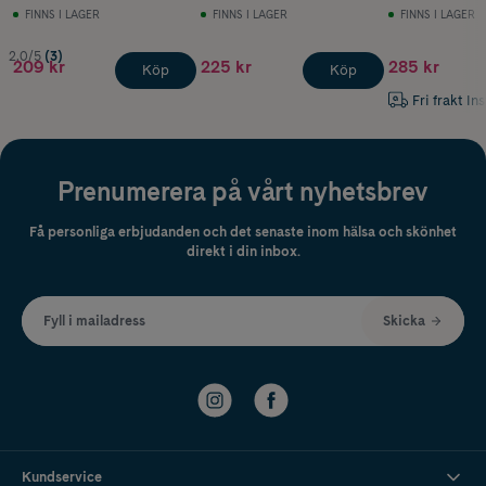
FINNS I LAGER
FINNS I LAGER
FINNS I LAGER
2.0/5
(3)
209 kr
225 kr
285 kr
Köp
Köp
Fri frakt In
Prenumerera på vårt nyhetsbrev
Få personliga erbjudanden och det senaste inom hälsa och skönhet
direkt i din inbox.
Fyll i mailadress
Skicka
Kundservice