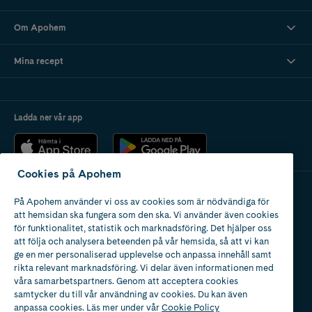
Om Apohem
Mina recept
Ladda ner vår app
Cookies på Apohem
På Apohem använder vi oss av cookies som är nödvändiga för
Apotek med tillstånd
att hemsidan ska fungera som den ska. Vi använder även cookies
av Läkemedelsverket
för funktionalitet, statistik och marknadsföring. Det hjälper oss
att följa och analysera beteenden på vår hemsida, så att vi kan
ge en mer personaliserad upplevelse och anpassa innehåll samt
rikta relevant marknadsföring. Vi delar även informationen med
våra samarbetspartners. Genom att acceptera cookies
samtycker du till vår användning av cookies. Du kan även
2024
anpassa cookies. Läs mer under vår
Cookie Policy