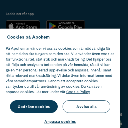
Ladda ner vår app
Cookies på Apohem
På Apohem använder vi oss av cookies som är nödvändiga för
Apotek med tillstånd
att hemsidan ska fungera som den ska. Vi använder även cookies
av Läkemedelsverket
för funktionalitet, statistik och marknadsföring. Det hjälper oss
att följa och analysera beteenden på vår hemsida, så att vi kan
ge en mer personaliserad upplevelse och anpassa innehåll samt
rikta relevant marknadsföring. Vi delar även informationen med
våra samarbetspartners. Genom att acceptera cookies
samtycker du till vår användning av cookies. Du kan även
2024
anpassa cookies. Läs mer under vår
Cookie Policy
Godkänn cookies
Avvisa alla
Anpassa cookies