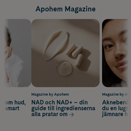
Apohem Magazine
m
Magazine by Apohem
Magazine by A
d om hud,
NAD och NAD+ – din
Aknebenäge
ch smart
guide till ingredienserna
du en lugn
alla pratar om
jämnare h