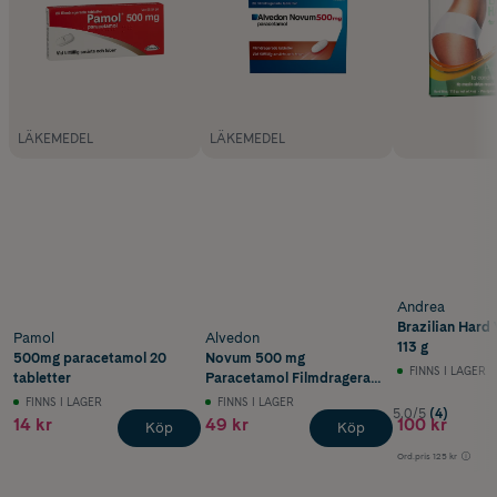
LÄKEMEDEL
LÄKEMEDEL
Andrea
Brazilian Hard
Pamol
Alvedon
113 g
500mg paracetamol 20
Novum 500 mg
FINNS I LAGER
tabletter
Paracetamol Filmdragerade
Tabletter 20 st
FINNS I LAGER
FINNS I LAGER
5.0/5
(4)
14 kr
49 kr
100 kr
Köp
Köp
Ord.pris
125 kr