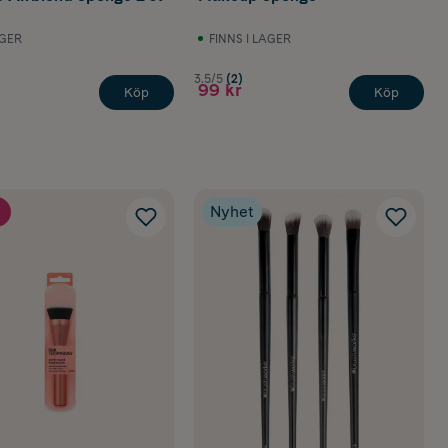
AGER
FINNS I LAGER
3.5/5
(2)
99 kr
Köp
Köp
Nyhet