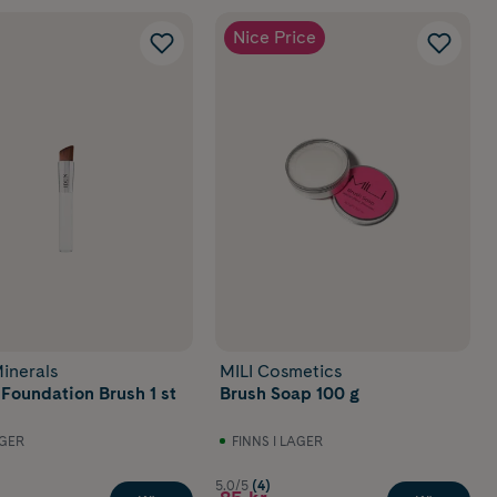
Nice Price
inerals
MILI Cosmetics
 Foundation Brush 1 st
Brush Soap 100 g
AGER
FINNS I LAGER
5.0/5
(4)