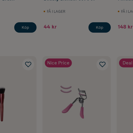
FÅ I LAGER
FÅ I L
44 kr
148 kr
Köp
Köp
Nice Price
Deal