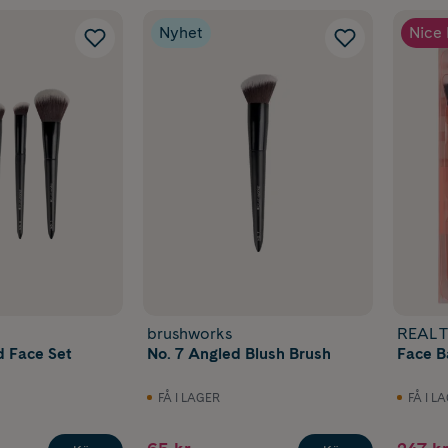
Nyhet
Nice 
brushworks
REAL 
d Face Set
No. 7 Angled Blush Brush
Face B
FÅ I LAGER
FÅ I L