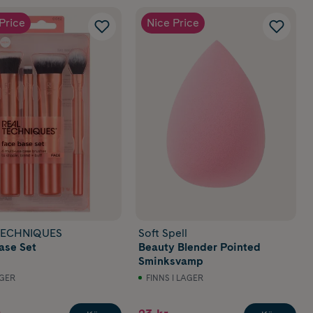
Price
Nice Price
TECHNIQUES
Soft Spell
ase Set
Beauty Blender Pointed
Sminksvamp
AGER
FINNS I LAGER