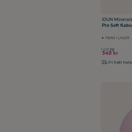
IDUN Mineral
Pro Soft Kabuk
FINNS I LAGER
1.0/5
(1)
349 kr
Fri frakt Inst