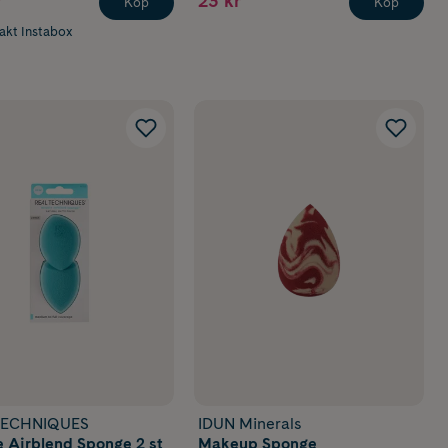
23 kr
Köp
Köp
rakt Instabox
TECHNIQUES
IDUN Minerals
e Airblend Sponge 2 st
Makeup Sponge