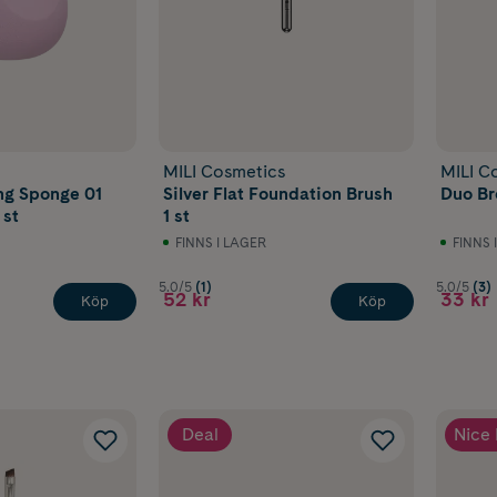
MILI Cosmetics
MILI C
g Sponge 01
Silver Flat Foundation Brush
Duo Br
 st
1 st
FINNS I LAGER
FINNS 
5.0/5
(1)
5.0/5
(3)
52 kr
33 kr
Köp
Köp
Deal
Nice 