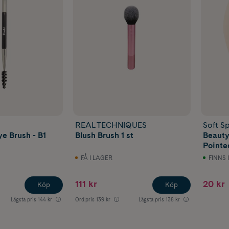
REAL TECHNIQUES
Soft Sp
e Brush - B1
Blush Brush 1 st
Beauty
Point
FÅ I LAGER
FINNS 
111 kr
20 kr
Köp
Köp
Lägsta pris
144 kr
Ord.pris
139 kr
Lägsta pris
138 kr