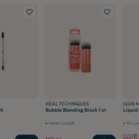
REAL TECHNIQUES
IDUN M
sh
Bubble Blending Brush 1 st
Liquid
FINNS I LAGER
FÅ I L
3.3/5
(3)