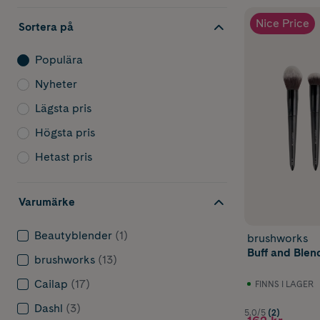
Nice Price
Sortera på
Populära
Nyheter
Lägsta pris
Högsta pris
Hetast pris
Varumärke
Beautyblender
(1)
brushworks
Buff and Blen
brushworks
(13)
Cailap
(17)
FINNS I LAGER
Dashl
(3)
5.0/5
(2)