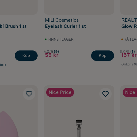
s
MILI Cosmetics
REAL 
i Brush 1 st
Eyelash Curler 1 st
Glow R
FINNS I LAGER
FÅ I L
4.0/5
(9)
5.0/5
(1)
55 kr
137 kr
Köp
Köp
abox
Ord.pris
16
Nice Price
Nice 