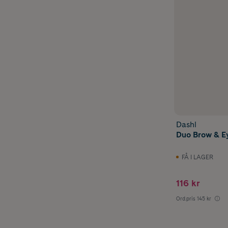
Dashl
Duo Brow & Ey
FÅ I LAGER
116 kr
Ord.pris
145 kr