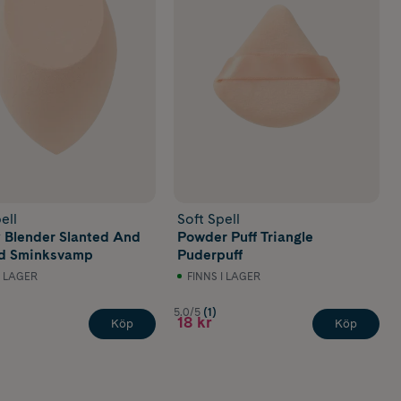
ell
Soft Spell
 Blender Slanted And
Powder Puff Triangle
ed Sminksvamp
Puderpuff
I LAGER
FINNS I LAGER
5.0/5
(1)
18 kr
Köp
Köp