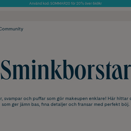
Använd kod: SOMMAR20 för 20% över 649kr
Årets Butik 2025 inom Skönhet
 frakt
✓ Rådgivning från farmaceuter & hudterapeuter
✓ Poäng på alla
Community
Sminkborsta
r, svampar och puffar som gör makeupen enklare! Här hittar 
som ger jämn bas, fina detaljer och fransar med perfekt böj.