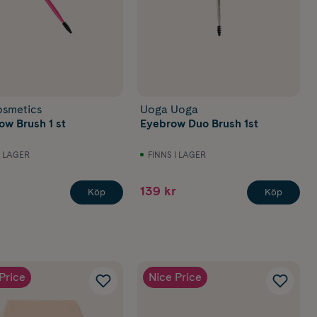
osmetics
Uoga Uoga
ow Brush 1 st
Eyebrow Duo Brush 1st
I LAGER
FINNS I LAGER
139 kr
Köp
Köp
Price
Nice Price