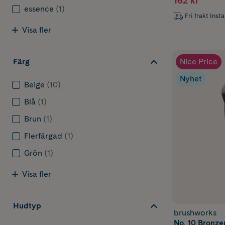
162 kr
essence
(1)
Fri frakt Inst
Visa fler
Nice Price
Färg
Nyhet
Beige
(10)
Blå
(1)
Brun
(1)
Flerfärgad
(1)
Grön
(1)
Visa fler
Hudtyp
brushworks
No. 10 Bronze