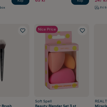
65 kr
247 kr
Köp
Köp
abox
Fri f
Nice Price
Soft Spell
REAL 
r Brush
Beauty Blender Set 3 st
Miracl