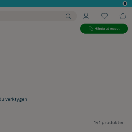
 köp*
Hämta ut recept
r
du verktygen
141 produkter