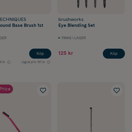
TECHNIQUES
brushworks
ound Base Brush 1st
Eye Blending Set
AGER
FINNS I LAGER
125 kr
Köp
Köp
9 kr
Lägsta pris
167 kr
Price