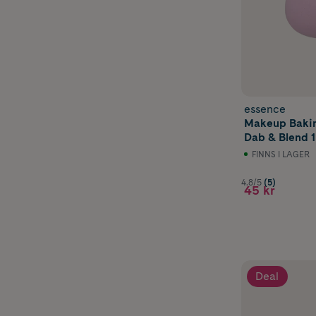
essence
Makeup Bakin
Dab & Blend 1
FINNS I LAGER
4.8/5
(5)
45 kr
Deal