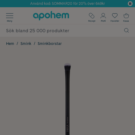
Använd kod: SOMMAR20 för 20% över 649kr
Årets Butik 2025 inom Skönhet
✓ Fri frakt
Meny
Recept
Profil
Favoriter
Kassa
✓ Rådgivning från farmaceuter & hudterapeuter
✓ Poäng på alla köp*
Hem
Smink
Sminkborstar