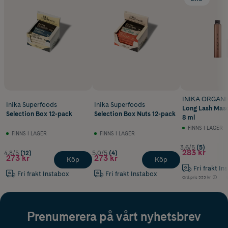
INIKA ORGANI
Inika Superfoods
Inika Superfoods
Long Lash Masc
Selection Box 12-pack
Selection Box Nuts 12-pack
8 ml
FINNS I LAGER
FINNS I LAGER
FINNS I LAGER
3.6/5
(5)
283 kr
4.8/5
(12)
5.0/5
(4)
273 kr
273 kr
Köp
Köp
Fri frakt In
Fri frakt Instabox
Fri frakt Instabox
Ord.pris
333 kr
Prenumerera på vårt nyhetsbrev