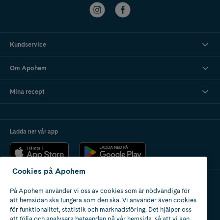
Kundservice
Om Apohem
Mina recept
Ladda ner vår app
Cookies på Apohem
På Apohem använder vi oss av cookies som är nödvändiga för
Apotek med tillstånd
att hemsidan ska fungera som den ska. Vi använder även cookies
av Läkemedelsverket
för funktionalitet, statistik och marknadsföring. Det hjälper oss
att följa och analysera beteenden på vår hemsida, så att vi kan