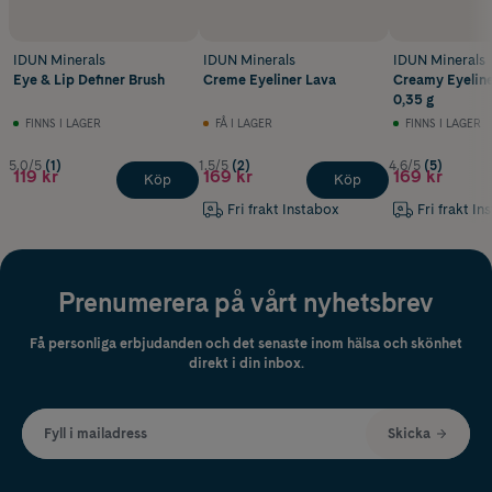
IDUN Minerals
IDUN Minerals
IDUN Minerals
Eye & Lip Definer Brush
Creme Eyeliner Lava
Creamy Eyeline
0,35 g
FINNS I LAGER
FÅ I LAGER
FINNS I LAGER
5.0/5
(1)
1.5/5
(2)
4.6/5
(5)
119 kr
169 kr
169 kr
Köp
Köp
Fri frakt Instabox
Fri frakt In
Prenumerera på vårt nyhetsbrev
Få personliga erbjudanden och det senaste inom hälsa och skönhet
direkt i din inbox.
Fyll i mailadress
Skicka