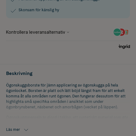
Skonsam för känslig hy
Beskrivning
Ögonskuggsborste för jämn applicering av ögonskugga på hela
ögonlocket. Borsten är platt och lätt böjd längst fram för att enkelt
komma åt alla områden runt ögonen. Den fungerar dessutom för att
highlighta små specifika områden i ansiktet som under
ögonbrynsbenet, näsbenet och amorbågen (vecket på läppen).
Ögonskuggspenseln är gjord i taklon, ett syntetiskt material som gör
borsten både djurvänlig och allergivänlig.
Läs mer
Vegansk och cruelty-free.