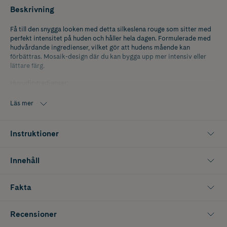
Beskrivning
Få till den snygga looken med detta silkeslena rouge som sitter med
perfekt intensitet på huden och håller hela dagen. Formulerade med
hudvårdande ingredienser, vilket gör att hudens mående kan
förbättras. Mosaik-design där du kan bygga upp mer intensiv eller
lättare färg. ​​
Huvudingredienser​:
Ceretin® Complex​ | Mjukgör och ger fasthet åt huden.
Läs mer
Energy Complex | Kombination av ginseng, grönt te och vitamin B
som boostar hudens naturliga metabolism för klarare mer hälsosam
Instruktioner
hud​.
Innehåll
Fakta
Recensioner