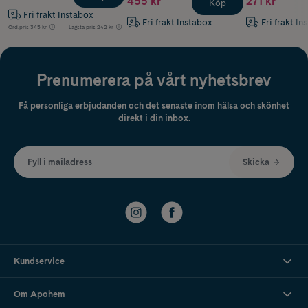
455 kr
271 kr
Köp
Fri frakt Instabox
Fri frakt Instabox
Fri frakt In
Ord.pris
345 kr
Lägsta pris
242 kr
Prenumerera på vårt nyhetsbrev
Få personliga erbjudanden och det senaste inom hälsa och skönhet
direkt i din inbox.
Fyll i mailadress
Skicka
Kundservice
Om Apohem