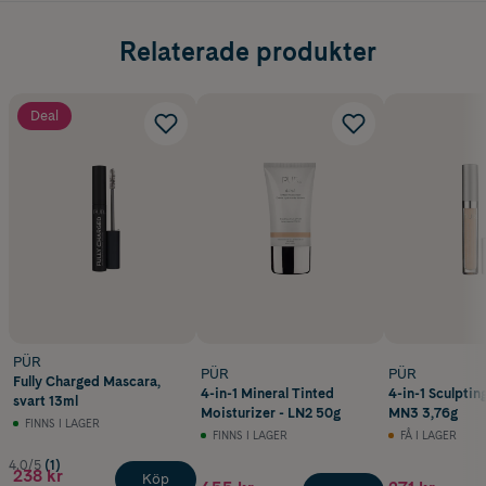
Relaterade produkter
Deal
PÜR
PÜR
PÜR
Fully Charged Mascara,
4-in-1 Mineral Tinted
4-in-1 Sculptin
svart 13ml
Moisturizer - LN2 50g
MN3 3,76g
FINNS I LAGER
FINNS I LAGER
FÅ I LAGER
4.0/5
(1)
238 kr
Köp