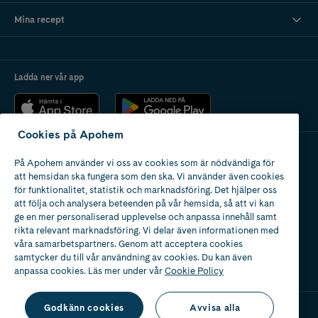
Mina recept
Ladda ner vår app
Cookies på Apohem
På Apohem använder vi oss av cookies som är nödvändiga för
Apotek med tillstånd
att hemsidan ska fungera som den ska. Vi använder även cookies
av Läkemedelsverket
för funktionalitet, statistik och marknadsföring. Det hjälper oss
att följa och analysera beteenden på vår hemsida, så att vi kan
ge en mer personaliserad upplevelse och anpassa innehåll samt
rikta relevant marknadsföring. Vi delar även informationen med
våra samarbetspartners. Genom att acceptera cookies
samtycker du till vår användning av cookies. Du kan även
2024
anpassa cookies. Läs mer under vår
Cookie Policy
Godkänn cookies
Avvisa alla