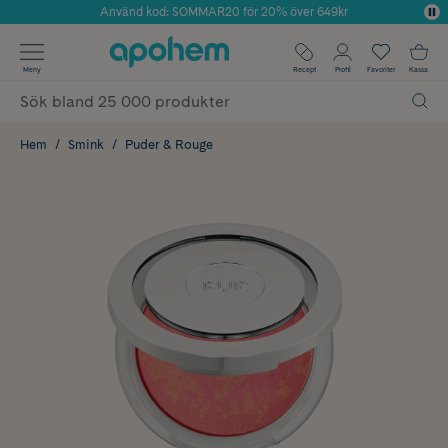
Använd kod: SOMMAR20 för 20% över 649kr
Årets Butik 2025 inom Skönhet
✓ Fri frakt
Meny
Recept
Profil
Favoriter
Kassa
✓ Rådgivning från farmaceuter & hudterapeuter
✓ Poäng på alla köp*
Hem
Smink
Puder & Rouge