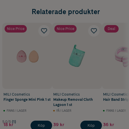
Relaterade produkter
Nice Price
Nice Price
Deal
MILI Cosmetics
MILI Cosmetics
MILI Cosmetic
Finger Sponge Mini Pink 1 st
Makeup Removal Cloth
Hair Band Strip
Lagoon 1 st
FINNS I LAGER
FÅ I LAGER
FINNS I LAGER
5.0/5
(1)
18 kr
39 kr
36 kr
Köp
Köp