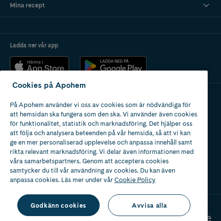
Mina recept
Ladda ner vår app
Cookies på Apohem
På Apohem använder vi oss av cookies som är nödvändiga för
Apotek med tillstånd
att hemsidan ska fungera som den ska. Vi använder även cookies
av Läkemedelsverket
för funktionalitet, statistik och marknadsföring. Det hjälper oss
att följa och analysera beteenden på vår hemsida, så att vi kan
ge en mer personaliserad upplevelse och anpassa innehåll samt
rikta relevant marknadsföring. Vi delar även informationen med
våra samarbetspartners. Genom att acceptera cookies
samtycker du till vår användning av cookies. Du kan även
2024
anpassa cookies. Läs mer under vår
Cookie Policy
Godkänn cookies
Avvisa alla