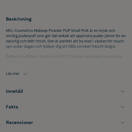
Beskrivning
MILI Cosmetics Makeup Powder Puff Small Pink är en mjuk och
smidig puderpuff som gör det enkelt att applicera puder jämnt för en
naturlig och felfri finish. Den är perfekt att ha med i väskan för touch-
ups under dagen och hjälper dig att hålla sminket fräscht längre.
Puffen är tvättbar i maskin vid 30 °C och kan användas om och om
igen.
Storlek: 7 × 7 cm.
Läs mer
Innehåller 1 st.
Innehåll
Fakta
Recensioner