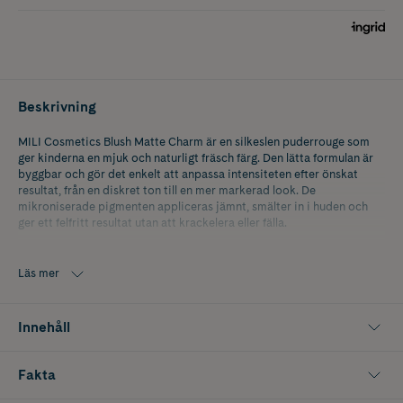
Beskrivning
MILI Cosmetics Blush Matte Charm är en silkeslen puderrouge som
ger kinderna en mjuk och naturligt fräsch färg. Den lätta formulan är
byggbar och gör det enkelt att anpassa intensiteten efter önskat
resultat, från en diskret ton till en mer markerad look. De
mikroniserade pigmenten appliceras jämnt, smälter in i huden och
ger ett felfritt resultat utan att krackelera eller fälla.
Rougen har en långvarig matt finish som håller sig fräsch hela dagen
och kan användas ovanpå både puder- och krämprodukter. Charm är
Läs mer
en nyans som framhäver hudens naturliga lyster och ger en elegant,
tidlös look som passar både vardag och fest.
Innehåll
Innehåller 5 g.
Fakta