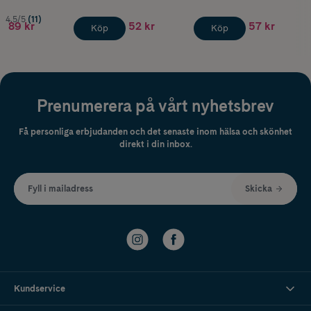
4.5/5
(11)
89 kr
52 kr
57 kr
Köp
Köp
Prenumerera på vårt nyhetsbrev
Få personliga erbjudanden och det senaste inom hälsa och skönhet
direkt i din inbox.
Fyll i mailadress
Skicka
Kundservice