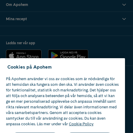
Om Apohem
Mina recept
Ladda ner vår app
Cookies på Apohem
På Apohem använder vi oss av cookies som är nödvändiga för
Apotek med tillstånd
att hemsidan ska fungera som den ska. Vi använder även cookies
av Läkemedelsverket
för funktionalitet, statistik och marknadsföring. Det hjälper oss
att följa och analysera beteenden på vår hemsida, så att vi kan
ge en mer personaliserad upplevelse och anpassa innehåll samt
rikta relevant marknadsföring. Vi delar även informationen med
våra samarbetspartners. Genom att acceptera cookies
samtycker du till vår användning av cookies. Du kan även
2024
anpassa cookies. Läs mer under vår
Cookie Policy