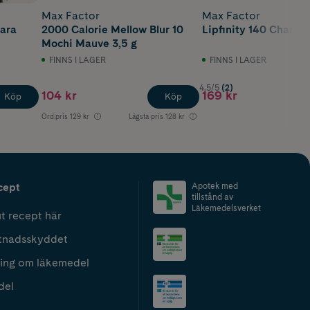
Max Factor
Max Factor
ara
2000 Calorie Mellow Blur 10
Lipfinity 140 Charmi
Mochi Mauve 3,5 g
FINNS I LAGER
FINNS I LAGER
4.5/5
(2)
104 kr
169 kr
Köp
Köp
Ord.pris
129 kr
Lägsta pris
128 kr
cept
Apotek med
tillstånd av
Läkemedelsverket
t recept här
tnadsskyddet
ing om läkemedel
del