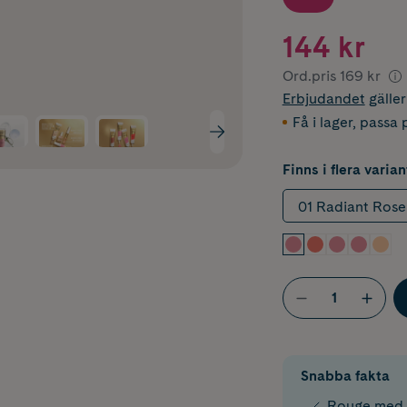
144 kr
Ord.pris
169 kr
Erbjudandet
gälle
Få i lager
,
passa p
Finns i flera varian
01 Radiant Rose
Snabba fakta
Rouge med l