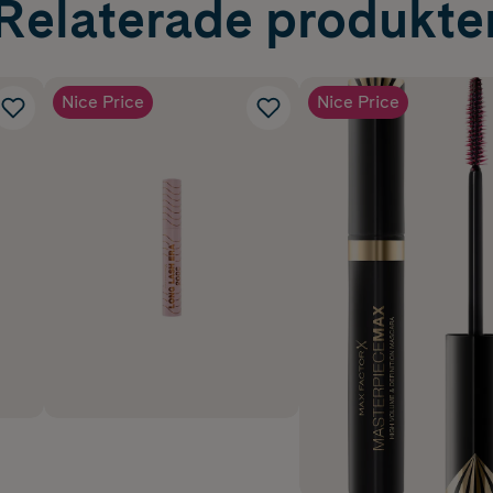
Relaterade produkte
Nice Price
Nice Price