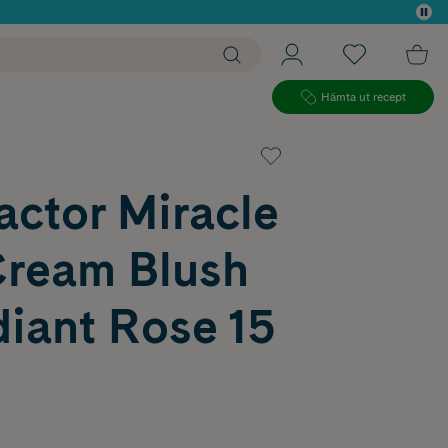
 köp*
Hämta ut recept
actor Miracle
Cream Blush
diant Rose 15