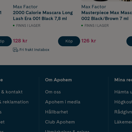
Max Factor
Max Factor
1
2000 Calorie Mascara Long
Masterpiece Max Masc
Lash Era 001 Black 7,8 ml
002 Black/Brown 7 ml
FINNS I LAGER
FINNS I LAGER
128 kr
126 kr
öp
Köp
Fri frakt Instabox
ce
Om Apohem
Mina re
 & kontakt
Om oss
Hämta u
& reklamation
Apohem i media
Högkos
s
Hållbarhet
Rådgivn
het
Club Apohem
Läkeme
er
Utmärkelser & priser