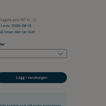
Lägsta pris
167 kr
r t.o.m. 2026-08-16
å innan den tar slut!
ter
Lägg i varukorgen
ätt krämig och silkeslen konsistens