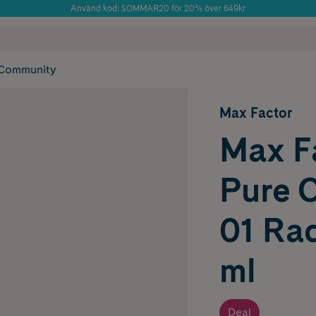
Använd kod: SOMMAR20 för 20% över 649kr
Årets Butik 2025 inom Skönhet
 frakt
✓ Rådgivning från farmaceuter & hudterapeuter
✓ Poäng på alla
Community
Max Factor
Max F
Pure 
01 Ra
ml
Deal