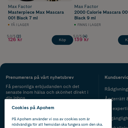
Max Factor
Max Factor
Masterpiece Max Mascara
2000 Calorie Mascara 00
001 Black 7 ml
Black 9 ml
FÅ I LAGER
FINNS I LAGER
5.0/5
(2)
5.0/5
(4)
126 kr
139 kr
Köp
K
Prenumerera på vårt nyhetsbrev
Kundservi
Få personliga erbjudanden och det
Rådgivning
senaste inom hälsa och skönhet direkt i
din inbox.
Ångerrätt 
Cookies på Apohem
Vår experti
Fyll i mailadress
Skicka
Tillgänglig
På Apohem använder vi oss av cookies som är
nödvändiga för att hemsidan ska fungera som den ska.
Återkallels