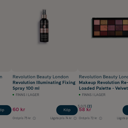
n
Revolution Beauty London
Revolution Beauty Lon
Revolution Illuminating Fixing
Makeup Revolution Re
Spray 100 ml
Loaded Palette - Velve
16,5 g
FINNS I LAGER
FINNS I LAGER
5.0/5
(2)
60 kr
58 kr
öp
Köp
Ord.pris
75 kr
Lägsta pris
74 kr
Ord.pris
72 kr
Lägsta p