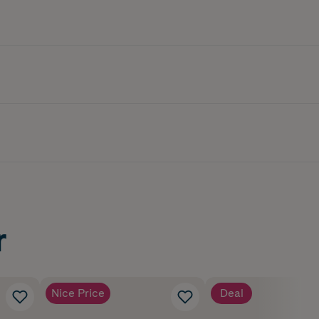
r
Nice Price
Deal