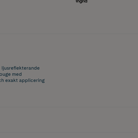
 ljusreflekterande
mrouge med
ch exakt applicering