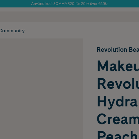
Använd kod: SOMMAR20 för 20% över 649kr
Årets Butik 2025 inom Skönhet
 frakt
✓ Rådgivning från farmaceuter & hudterapeuter
✓ Poäng på alla
Community
Revolution Be
Make
Revol
Hydra
Cream
Peach