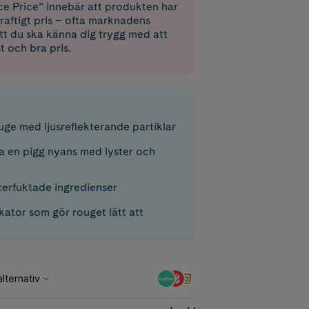
e Price” innebär att produkten har
raftigt pris – ofta marknadens
 att du ska känna dig trygg med att
st och bra pris.
uge med ljusreflekterande partiklar
a en pigg nyans med lyster och
återfuktade ingredienser
ator som gör rouget lätt att