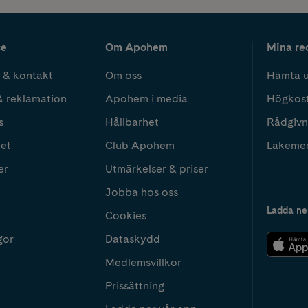
ce
Om Apohem
Mina re
 & kontakt
Om oss
Hämta u
& reklamation
Apohem i media
Högkos
s
Hållbarhet
Rådgivn
het
Club Apohem
Läkeme
er
Utmärkelser & priser
Jobba hos oss
Ladda ne
Cookies
gor
Dataskydd
Medlemsvillkor
Prissättning