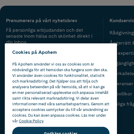
Prenumerera på vårt nyhetsbrev
Kundservi
Få personliga erbjudanden och det
Rådgivning
senaste inom hälsa och skönhet direkt i
din inbox.
Ångerrätt 
Cookies på Apohem
Vår experti
Fyll i mailadress
Skicka
Tillgänglig
På Apohem använder vi oss av cookies som är
nödvändiga för att hemsidan ska fungera som den ska.
Återkallels
Vi använder även cookies för funktionalitet, statistik
och marknadsföring. Det hjälper oss att följa och
Leveranser
analysera beteenden på vår hemsida, så att vi kan ge
en mer personaliserad upplevelse och anpassa innehåll
Köpvillkor
samt rikta relevant marknadsföring. Vi delar även
Vanliga frå
informationen med våra samarbetspartners. Genom att
acceptera cookies samtycker du till vår användning av
cookies. Du kan även anpassa cookies. Läs mer under
vår
Cookie Policy
Godkänn cookies