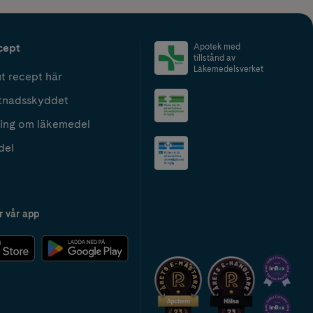
cept
Apotek med
tillstånd av
Läkemedelsverket
t recept här
tnadsskyddet
ing om läkemedel
del
r vår app
2024