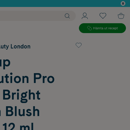
 köp*
Hämta ut recept
auty London
up
ution Pro
 Bright
 Blush
 12 ml