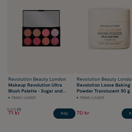
Revolution Beauty London
Revolution Beauty Londo
Makeup Revolution Ultra
Revolution Loose Baking
Blush Palette - Sugar and
Powder Translucent 30 g
Spice 1,6g
FINNS I LAGER
FINNS I LAGER
5.0/5
(1)
71 kr
70 kr
Köp
K