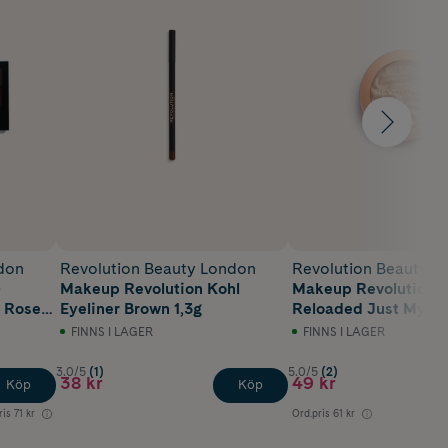
don
Revolution Beauty London
Revolution Beauty L
-
Makeup Revolution Kohl
Makeup Revolution H
t Rose
Eyeliner Brown 1,3g
Reloaded Just My Ty
FINNS I LAGER
FINNS I LAGER
3.0/5
(1)
5.0/5
(2)
38 kr
49 kr
Köp
Köp
ris
71 kr
Ord.pris
61 kr
Lägst