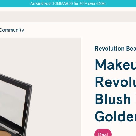
Använd kod: SOMMAR20 för 20% över 649kr
 frakt
✓ Rådgivning från farmaceuter & hudterapeuter
✓ Poäng på alla
Årets Butik 2025 inom Skönhet
Community
Revolution Be
Make
Revolu
Blush 
Golden
Deal