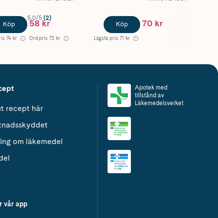
5.0/5
(2)
58 kr
70 kr
Köp
Köp
ris
74 kr
Ord.pris
72 kr
Lägsta pris
71 kr
cept
Apotek med
tillstånd av
Läkemedelsverket
t recept här
tnadsskyddet
ing om läkemedel
del
r vår app