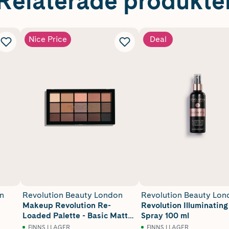
Relaterade produkte
Nice Price
Deal
n
Revolution Beauty London
Revolution Beauty Lon
Makeup Revolution Re-
Revolution Illuminating
Loaded Palette - Basic Mattes
Spray 100 ml
16,5 g
FINNS I LAGER
FINNS I LAGER