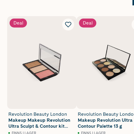
Deal
Deal
Revolution Beauty London
Revolution Beauty Londo
Makeup Makeup Revolution
Makeup Revolution Ultra
Ultra Sculpt & Contour kit
Contour Palette 13 g
Ultra Fair C01 11 g
FINNS I LAGER
FINNS I LAGER