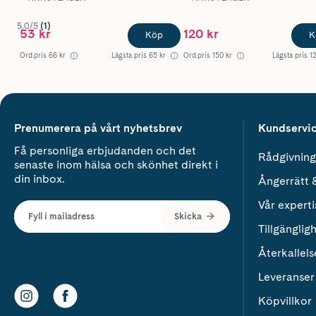
5.0/5
(1)
53 kr
120 kr
Köp
K
Ord.pris
66 kr
Lägsta pris
65 kr
Ord.pris
150 kr
Lägsta pris
1
Prenumerera på vårt nyhetsbrev
Kundservi
Få personliga erbjudanden och det
Rådgivning
senaste inom hälsa och skönhet direkt i
din inbox.
Ångerrätt 
Vår experti
Fyll i mailadress
Skicka
Tillgänglig
Återkallels
Leveranser
Köpvillkor