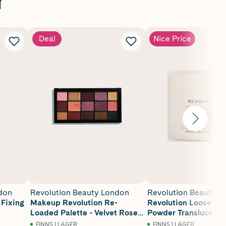
r
Deal
Nice Price
don
Revolution Beauty London
Revolution Beauty L
 Fixing
Makeup Revolution Re-
Revolution Loose Ba
Loaded Palette - Velvet Rose
Powder Translucent 
16,5 g
FINNS I LAGER
FINNS I LAGER