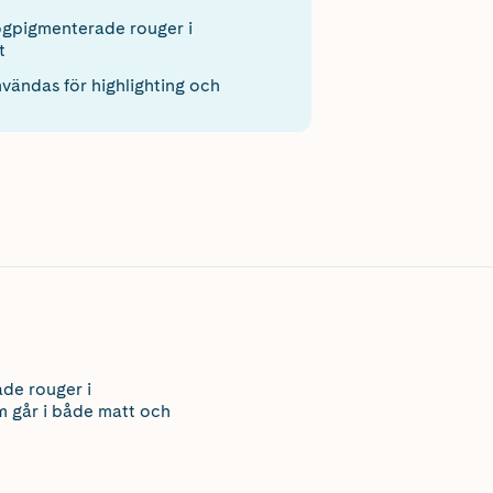
gpigmenterade rouger i
t
vändas för highlighting och
ade rouger i
m går i både matt och