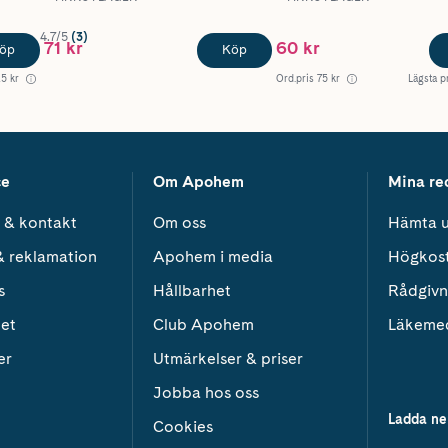
4.7/5
(3)
71 kr
60 kr
öp
Köp
25 kr
Ord.pris
75 kr
Lägsta p
ce
Om Apohem
Mina re
 & kontakt
Om oss
Hämta u
& reklamation
Apohem i media
Högkos
s
Hållbarhet
Rådgivn
het
Club Apohem
Läkeme
er
Utmärkelser & priser
Jobba hos oss
Ladda ne
Cookies