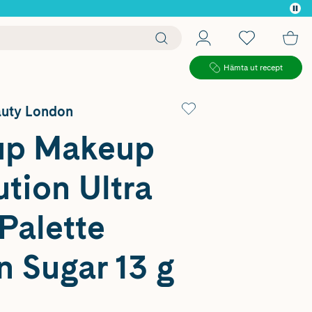
 köp*
Hämta ut recept
auty London
up Makeup
tion Ultra
Palette
 Sugar 13 g