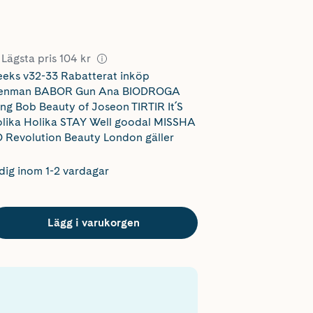
Lägsta pris
104 kr
eks v32-33 Rabatterat inköp
 Denman BABOR Gun Ana BIODROGA
ng Bob Beauty of Joseon TIRTIR It´S
lika Holika STAY Well goodal MISSHA
Revolution Beauty London
gäller
dig inom 1-2 vardagar
Lägg i varukorgen