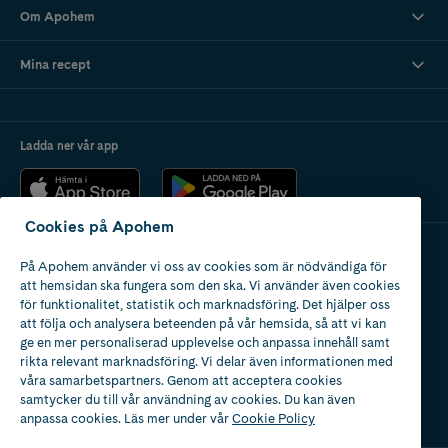
Om Apohem
Mina recept
Ladda ner vår app
Cookies på Apohem
På Apohem använder vi oss av cookies som är nödvändiga för
Apotek med tillstånd
att hemsidan ska fungera som den ska. Vi använder även cookies
av Läkemedelsverket
för funktionalitet, statistik och marknadsföring. Det hjälper oss
att följa och analysera beteenden på vår hemsida, så att vi kan
ge en mer personaliserad upplevelse och anpassa innehåll samt
rikta relevant marknadsföring. Vi delar även informationen med
våra samarbetspartners. Genom att acceptera cookies
samtycker du till vår användning av cookies. Du kan även
2024
anpassa cookies. Läs mer under vår
Cookie Policy