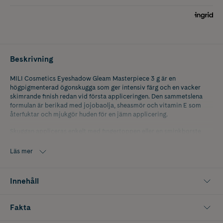
Beskrivning
MILI Cosmetics Eyeshadow Gleam Masterpiece 3 g är en
högpigmenterad ögonskugga som ger intensiv färg och en vacker
skimrande finish redan vid första appliceringen. Den sammetslena
formulan är berikad med jojobaolja, sheasmör och vitamin E som
återfuktar och mjukgör huden för en jämn applicering.
Skuggan appliceras enkelt med fingertoppen eller en sminkborste
och ger ett pigmentrikt resultat med minimalt nedfall. Tack vare den
uppbyggbara konsistensen kan du enkelt anpassa intensiteten, från
Läs mer
en subtil glöd till en mer dramatisk look. Resultatet blir långvarigt
och håller sig slätt utan att bli skrynkligt.
Innehåll
Innehåller 3 g.
Fakta