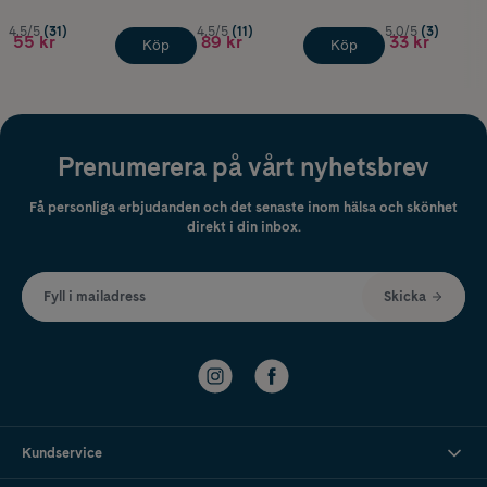
4.5/5
(31)
4.5/5
(11)
5.0/5
(3)
55 kr
89 kr
33 kr
Köp
Köp
Prenumerera på vårt nyhetsbrev
Få personliga erbjudanden och det senaste inom hälsa och skönhet
direkt i din inbox.
Fyll i mailadress
Skicka
Kundservice