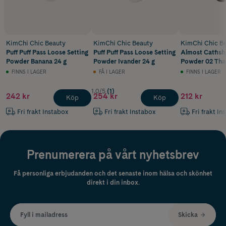
KimChi Chic Beauty
KimChi Chic Beauty
KimChi Chic B
Puff Puff Pass Loose Setting
Puff Puff Pass Loose Setting
Almost Catfish
Powder Banana 24 g
Powder Ivander 24 g
Powder 02 Tha
FINNS I LAGER
FÅ I LAGER
FINNS I LAGER
1.0/5
(1)
242 kr
254 kr
212 kr
Köp
Köp
Fri frakt Instabox
Fri frakt Instabox
Fri frakt In
Prenumerera på vårt nyhetsbrev
Få personliga erbjudanden och det senaste inom hälsa och skönhet
direkt i din inbox.
Fyll i mailadress
Skicka