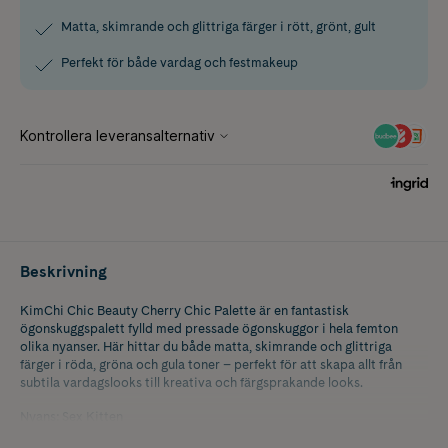
Matta, skimrande och glittriga färger i rött, grönt, gult
Perfekt för både vardag och festmakeup
Beskrivning
KimChi Chic Beauty Cherry Chic Palette är en fantastisk
ögonskuggspalett fylld med pressade ögonskuggor i hela femton
olika nyanser. Här hittar du både matta, skimrande och glittriga
färger i röda, gröna och gula toner – perfekt för att skapa allt från
subtila vardagslooks till kreativa och färgsprakande looks.
Nyans: Sex Kitten