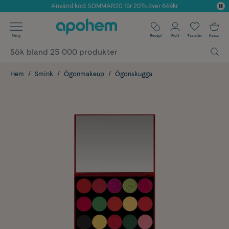
Använd kod: SOMMAR20 för 20% över 649kr
Årets Butik 2025 inom Skönhet
✓ Fri frakt
Meny
Recept
Profil
Favoriter
Kassa
✓ Rådgivning från farmaceuter & hudterapeuter
✓ Poäng på alla köp*
Hem
Smink
Ögonmakeup
Ögonskugga