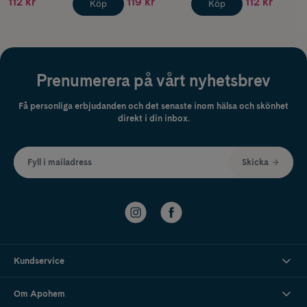
112 kr
119 kr
112 kr
Köp
Köp
Prenumerera på vårt nyhetsbrev
Få personliga erbjudanden och det senaste inom hälsa och skönhet
direkt i din inbox.
Fyll i mailadress
Skicka
Kundservice
Om Apohem