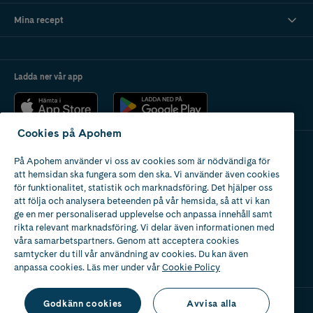
Mina recept
Ladda ner vår app
Cookies på Apohem
På Apohem använder vi oss av cookies som är nödvändiga för
Apotek med tillstånd
att hemsidan ska fungera som den ska. Vi använder även cookies
av Läkemedelsverket
för funktionalitet, statistik och marknadsföring. Det hjälper oss
att följa och analysera beteenden på vår hemsida, så att vi kan
ge en mer personaliserad upplevelse och anpassa innehåll samt
rikta relevant marknadsföring. Vi delar även informationen med
våra samarbetspartners. Genom att acceptera cookies
samtycker du till vår användning av cookies. Du kan även
2024
anpassa cookies. Läs mer under vår
Cookie Policy
Godkänn cookies
Avvisa alla