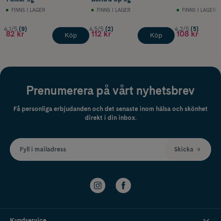
FINNS I LAGER
FINNS I LAGER
FINNS I LAGER
4.1/5
(9)
4.5/5
(2)
4.2/5
(5)
82 kr
112 kr
108 kr
Köp
Köp
Prenumerera på vårt nyhetsbrev
Få personliga erbjudanden och det senaste inom hälsa och skönhet
direkt i din inbox.
Fyll i mailadress
Skicka
Kundservice