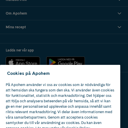
Om Apohem
Mina recept
Ladda ner vår app
Cookies på Apohem
På Apohem använder vi oss av cookies som är nödvändiga för
Apotek med tillstånd
att hemsidan ska fungera som den ska. Vi använder även cookies
av Läkemedelsverket
för funktionalitet, statistik och marknadsföring. Det hjälper oss
att följa och analysera beteenden på vår hemsida, så att vi kan
ge en mer personaliserad upplevelse och anpassa innehåll samt
rikta relevant marknadsföring. Vi delar även informationen med
våra samarbetspartners. Genom att acceptera cookies
samtycker du till vår användning av cookies. Du kan även
2024
anpassa cookies. Läs mer under vår
Cookie Policy