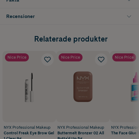
*Utan ingredienser av animaliskt ursprung.
Recensioner
Nyans: 17 Wired White
Relaterade produkter
Nice Price
Nice Price
Nice Price
NYX Professional Makeup
NYX Professional Makeup
NYX Professio
Control Freak Eye Brow Gel
Buttermelt Bronzer 02 All
The Face Glue 
1 Clear 9g
Butta'd Up 5g