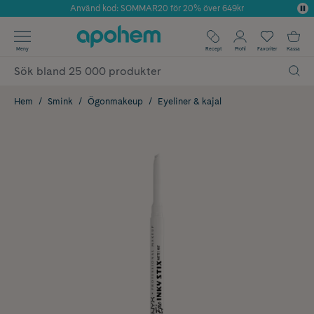
Använd kod: SOMMAR20 för 20% över 649kr
Årets Butik 2025 inom Skönhet
✓ Fri frakt
Meny
Recept
Profil
Favoriter
Kassa
✓ Rådgivning från farmaceuter & hudterapeuter
✓ Poäng på alla köp*
Hem
Smink
Ögonmakeup
Eyeliner & kajal