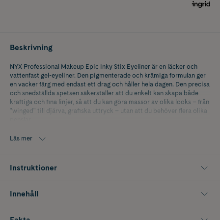
Beskrivning
NYX Professional Makeup Epic Inky Stix Eyeliner är en läcker och
vattenfast gel-eyeliner. Den pigmenterade och krämiga formulan ger
en vacker färg med endast ett drag och håller hela dagen. Den precisa
och snedställda spetsen säkerställer att du enkelt kan skapa både
kraftiga och fina linjer, så att du kan göra massor av olika looks – från
"winged" till djärva, grafiska uttryck – utan att du behöver flera olika
penslar.
Formulan torkar snabbt och säkerställer en intensiv färg som varken
Läs mer
kladdar eller flagnar och följer huden perfekt utan att dra i den.
• Ultrakrämig, intensivt pigmenterad formula.
Instruktioner
• Snedställd spets för enkel, precis och mångsidig applicering.
Innehåll
• Vattenfast, kladdar inte ut, flagnar inte av.
• Vegansk formula*
Fakta