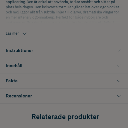
applicering. Den är enkel att använda, torkar snabbt och sitter på
plats hela dagen. Den kolsvarta formulan glider lätt över ögonlocket
och möjliggör allt från subtila linjer till djärva, dramatiska vingar för
en mer intensiv ögonmakeup. Perfekt för både nybörjare och
makeup-proffs - den tunna spetsen ger bra kontroll för ett felfritt
resultat. Den djupa svarta färgen kommer från Kol och Caprylyl
Glycol, utvunnet från Kokosolja, ger en silkeslen konsistens som
Läs mer
appliceras jämnt och sitter länge. Caprylyl Glycol bidrar också till att
produktens hållbarhet i förpackningen förbättras. Passar även
känsliga ögon och kontaktlinsbärare.
Instruktioner
Innehåll
Fakta
Recensioner
Relaterade produkter