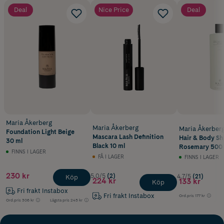
Deal
Nice Price
Deal
Maria Åkerberg
Maria Åkerberg
Maria Åkerber
Foundation Light Beige
Mascara Lash Definition
Hair & Body S
30 ml
Black 10 ml
Rosemary 500 
FINNS I LAGER
FÅ I LAGER
FINNS I LAGER
230 kr
5.0/5
(2)
4.7/5
(21)
Köp
224 kr
133 kr
Köp
Fri frakt Instabox
Fri frakt Instabox
Ord.pris
177 kr
Ord.pris
306 kr
Lägsta pris
245 kr