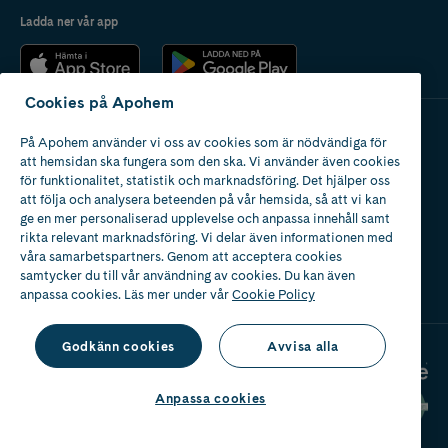
Ladda ner vår app
Cookies på Apohem
På Apohem använder vi oss av cookies som är nödvändiga för
Apotek med tillstånd
att hemsidan ska fungera som den ska. Vi använder även cookies
av Läkemedelsverket
för funktionalitet, statistik och marknadsföring. Det hjälper oss
att följa och analysera beteenden på vår hemsida, så att vi kan
ge en mer personaliserad upplevelse och anpassa innehåll samt
rikta relevant marknadsföring. Vi delar även informationen med
våra samarbetspartners. Genom att acceptera cookies
samtycker du till vår användning av cookies. Du kan även
2024
anpassa cookies. Läs mer under vår
Cookie Policy
Godkänn cookies
Avvisa alla
Anpassa cookies