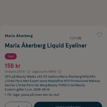
Maria Åkerberg
5.0/5
(1)
Maria Åkerberg Liquid Eyeliner
Deal
158 kr
Ord.pris
210 kr
Lägsta pris
168 kr
25% på Beauty Weeks v32-33 IsaDora Maria Åkerberg MÁDARA
L'Oréal Paris Men Expert essie Maybelline NYX Professional Makeup
Garnier L'Oréal Paris Ida Warg Beauty FOREO Izel Beauty
Eucerin
gäller t.o.m. 2026-08-16
Få i lager
,
passa på innan den tar slut!