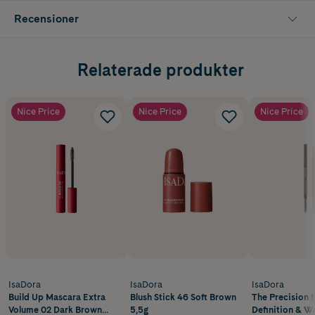
Recensioner
Relaterade produkter
Nice Price
Nice Price
Nice Price
IsaDora
IsaDora
IsaDora
Build Up Mascara Extra
Blush Stick 46 Soft Brown
The Precision 
Volume 02 Dark Brown
5,5g
Definition & W