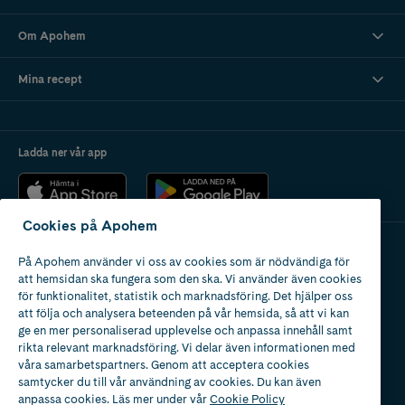
Om Apohem
Mina recept
Ladda ner vår app
Cookies på Apohem
På Apohem använder vi oss av cookies som är nödvändiga för
Apotek med tillstånd
att hemsidan ska fungera som den ska. Vi använder även cookies
av Läkemedelsverket
för funktionalitet, statistik och marknadsföring. Det hjälper oss
att följa och analysera beteenden på vår hemsida, så att vi kan
ge en mer personaliserad upplevelse och anpassa innehåll samt
rikta relevant marknadsföring. Vi delar även informationen med
våra samarbetspartners. Genom att acceptera cookies
samtycker du till vår användning av cookies. Du kan även
2024
anpassa cookies. Läs mer under vår
Cookie Policy