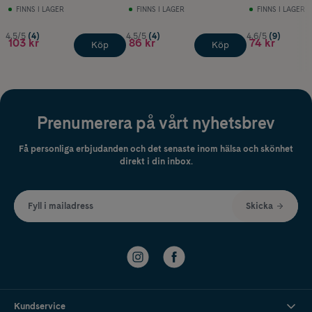
10 ml
Medium Brown
FINNS I LAGER
FINNS I LAGER
FINNS I LAGER
4.5/5
(4)
4.5/5
(4)
4.6/5
(9)
103 kr
86 kr
74 kr
Köp
Köp
Prenumerera på vårt nyhetsbrev
Få personliga erbjudanden och det senaste inom hälsa och skönhet
direkt i din inbox.
Fyll i mailadress
Skicka
Kundservice