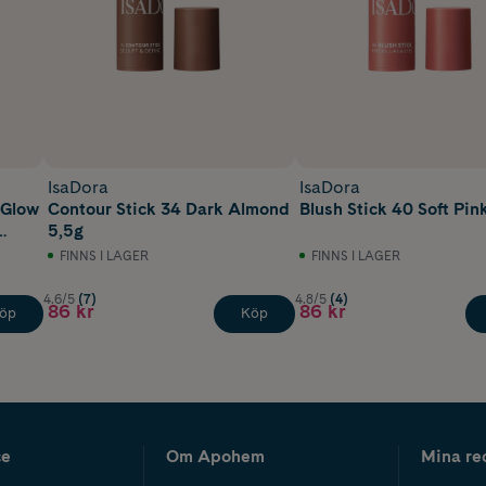
IsaDora
IsaDora
 Glow
Contour Stick 34 Dark Almond
Blush Stick 40 Soft Pin
5,5g
FINNS I LAGER
FINNS I LAGER
4.6/5
(7)
4.8/5
(4)
86 kr
86 kr
öp
Köp
ce
Om Apohem
Mina re