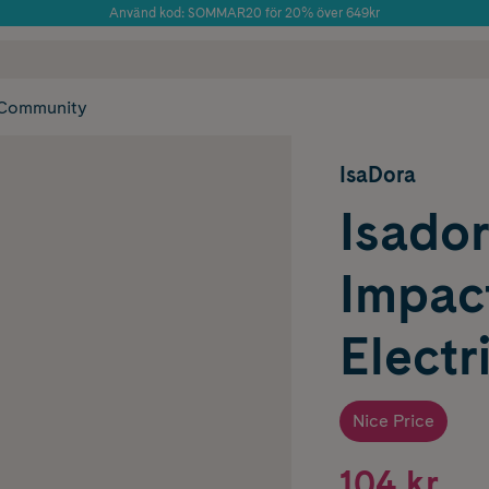
Använd kod: SOMMAR20 för 20% över 649kr
Årets Butik 2025 inom Skönhet
 frakt
✓ Rådgivning från farmaceuter & hudterapeuter
✓ Poäng på alla
Community
IsaDora
Isado
Impact
Electr
Nice Price
104 kr