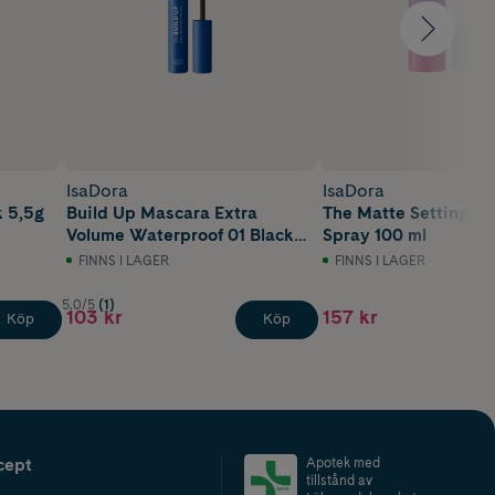
IsaDora
IsaDora
k 5,5g
Build Up Mascara Extra
The Matte Setting
Volume Waterproof 01 Black
Spray 100 ml
10 ml
FINNS I LAGER
FINNS I LAGER
5.0/5
(1)
103 kr
157 kr
Köp
Köp
cept
Apotek med
tillstånd av