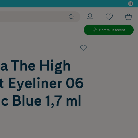
 köp*
Hämta ut recept
ra The High
 Eyeliner 06
ic Blue 1,7 ml