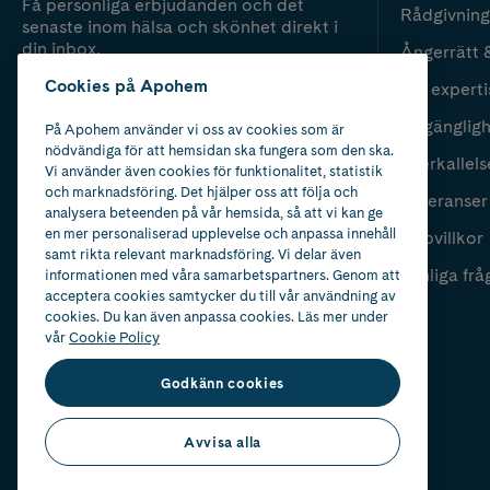
Få personliga erbjudanden och det
Rådgivning
senaste inom hälsa och skönhet direkt i
din inbox.
Ångerrätt 
Cookies på Apohem
Vår experti
Fyll i mailadress
Skicka
Tillgänglig
På Apohem använder vi oss av cookies som är
nödvändiga för att hemsidan ska fungera som den ska.
Återkallels
Vi använder även cookies för funktionalitet, statistik
och marknadsföring. Det hjälper oss att följa och
Leveranser
analysera beteenden på vår hemsida, så att vi kan ge
en mer personaliserad upplevelse och anpassa innehåll
Köpvillkor
samt rikta relevant marknadsföring. Vi delar även
Vanliga frå
informationen med våra samarbetspartners. Genom att
acceptera cookies samtycker du till vår användning av
cookies. Du kan även anpassa cookies. Läs mer under
vår
Cookie Policy
Godkänn cookies
Avvisa alla