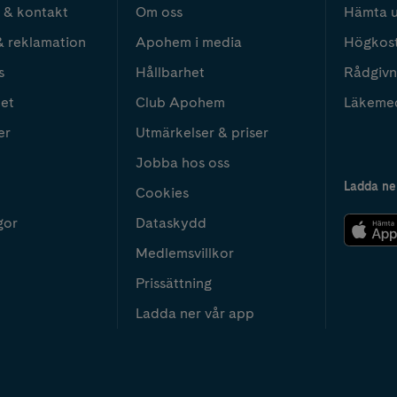
 & kontakt
Om oss
Hämta u
& reklamation
Apohem i media
Högkos
s
Hållbarhet
Rådgivn
het
Club Apohem
Läkeme
er
Utmärkelser & priser
Jobba hos oss
Ladda ne
Cookies
gor
Dataskydd
Medlemsvillkor
Prissättning
Ladda ner vår app