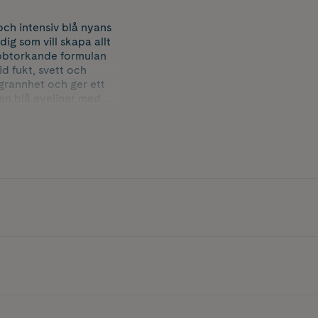
och intensiv blå nyans
g som vill skapa allt
snabbtorkande formulan
d fukt, svett och
grannhet och ger ett
r en blå eyeliner med