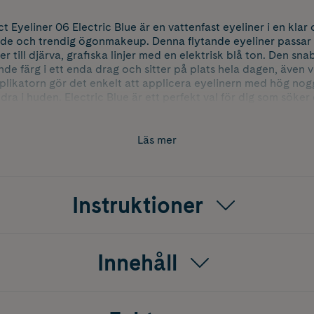
 Eyeliner 06 Electric Blue är en vattenfast eyeliner i en klar 
de och trendig ögonmakeup. Denna flytande eyeliner passar di
er till djärva, grafiska linjer med en elektrisk blå ton. Den 
e färg i ett enda drag och sitter på plats hela dagen, även vi
plikatorn gör det enkelt att applicera eyelinern med hög nog
 dra i huden. Electric Blue är ett perfekt val för dig som söke
lbarhet och exakt applicering.
e
Läs mer
Instruktioner
Innehåll