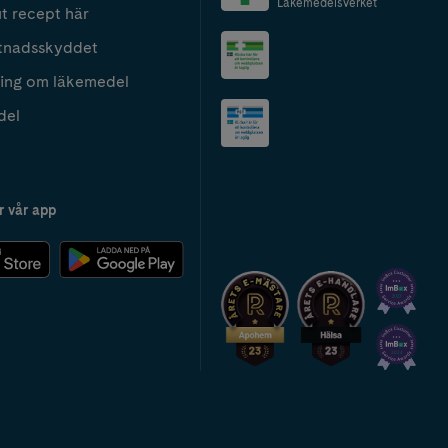
Läkemedelsverket
t recept här
tnadsskyddet
ing om läkemedel
del
r vår app
2024