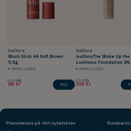
IsaDora
IsaDora
Blush Stick 46 Soft Brown
IsaDoraThe Wake Up the
5,5g
Luminous Foundation 3N
Neutral 30 ml
FINNS I LAGER
FINNS I LAGER
4.5/5
(4)
4.0/5
(1)
86 kr
109 kr
Köp
K
Prenumerera på vårt nyhetsbrev
Kundservi