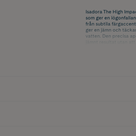
Isadora The High Impact
som ger en iögonfallan
från subtila färgaccent
ger en jämn och täckand
vatten. Den precisa ap
jämnt resultat utan att
intensiv färg, lång hål
Nyans: 06 Electric Blu