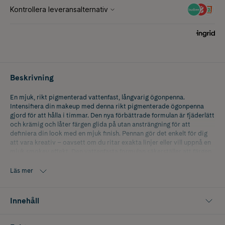
Beskrivning
En mjuk, rikt pigmenterad vattenfast, långvarig ögonpenna.
Intensifiera din makeup med denna rikt pigmenterade ögonpenna
gjord för att hålla i timmar. Den nya förbättrade formulan är fjäderlätt
och krämig och låter färgen glida på utan ansträngning för att
definiera din look med en mjuk finish. Pennan gör det enkelt för dig
att vara kreativ – oavsett om du ritar exakta linjer eller vill uppnå en
mjuk smokey effekt. Den vattenfasta formulan säkerställer att färgen
stannar kvar, utan att blekna eller överföras. För att ytterligare
förbättra din applicering av ögonmakeup kommer denna ögonpenna
Läs mer
med en praktisk applikator, designad för att enkelt blanda och sudda
linjer, vilket gör att du enkelt kan skapa en mängd olika looks. Det är
allt du vill ha i en penna!
Innehåll