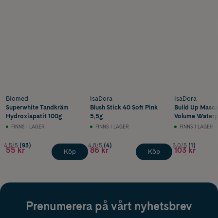
Biomed
IsaDora
IsaDora
Superwhite Tandkräm
Blush Stick 40 Soft Pink
Build Up Masca
Hydroxiapatit 100g
5,5g
Volume Waterp
Black 10 ml
FINNS I LAGER
FINNS I LAGER
FINNS I LAGER
4.5/5
(93)
4.8/5
(4)
5.0/5
(1)
55 kr
86 kr
103 kr
Köp
Köp
Prenumerera på vårt nyhetsbrev